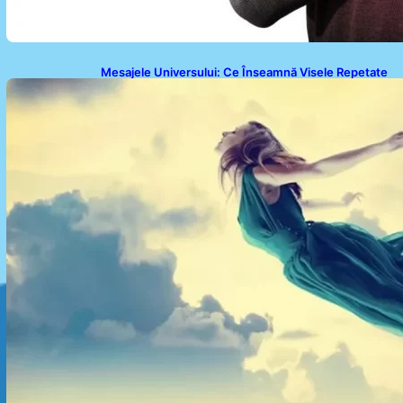
Mesajele Universului: Ce Înseamnă Visele Repetate
și Interpretările Lor Profunde