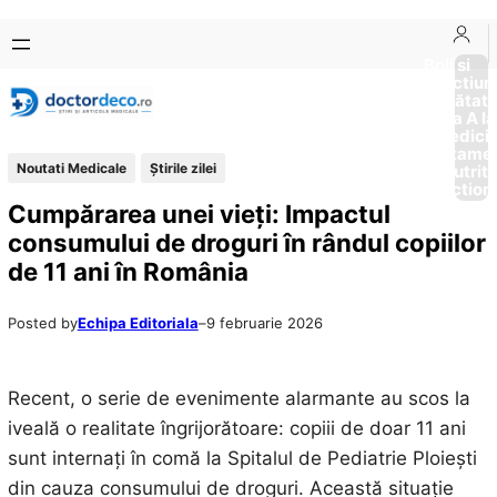
Sari
Skip
la
to
Boli si
Afectiun
conținut
content
Sănătat
de la A la
Medici
Tratame
Noutati Medicale
Știrile zilei
Nutriti
Diction
Cumpărarea unei vieți: Impactul
consumului de droguri în rândul copiilor
de 11 ani în România
Posted by
Echipa Editoriala
–
9 februarie 2026
Recent, o serie de evenimente alarmante au scos la
iveală o realitate îngrijorătoare: copiii de doar 11 ani
sunt internați în comă la Spitalul de Pediatrie Ploiești
din cauza consumului de droguri. Această situație