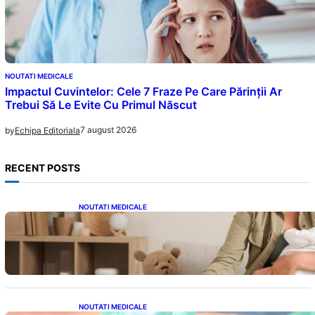
NOUTATI MEDICALE
Impactul Cuvintelor: Cele 7 Fraze Pe Care Părinții Ar
Trebui Să Le Evite Cu Primul Născut
7 august 2026
by
Echipa Editoriala
RECENT POSTS
NOUTATI MEDICALE
Compararea pompelor de sân electrice și
manuale: Alegerea ideală pentru mamele
moderne
NOUTATI MEDICALE