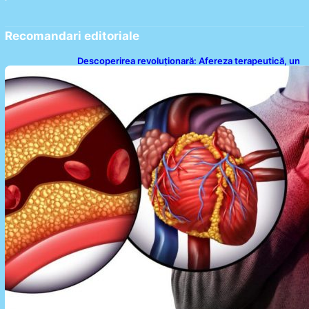
Recomandari editoriale
Descoperirea revoluționară: Afereza terapeutică, un
posibil aliat în eliminarea microplasticelor din sânge