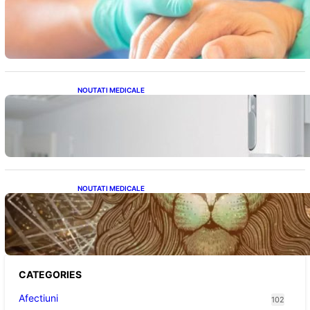
Ghid complet pentru operația gratuită a
mâinii în sistemul public de sănătate: pași,
avantaje și recuperare
NOUTATI MEDICALE
Siguranța Detectorilor de Mișcare: Ce
Trebuie Să Știi Despre Tehnologia de
Securitate
NOUTATI MEDICALE
Energia Portalului 8:8:8: O Fereastră
Cosmică pentru Transformări în Viața Ta
CATEGORIES
Afectiuni
102