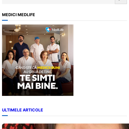
e
a
MEDICI MEDLIFE
r
c
h
ULTIMELE ARTICOLE