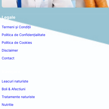
Legale
Termeni și Condiții
Politica de Confidențialitate
Politica de Cookies
Disclaimer
Contact
Navigare
Leacuri naturiste
Boli & Afectiuni
Tratamente naturiste
Nutritie