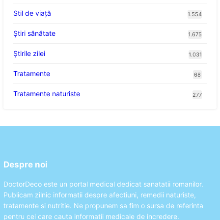
Stil de viaţă
1.554
Ştiri sănătate
1.675
Știrile zilei
1.031
Tratamente
68
Tratamente naturiste
277
Despre noi
DoctorDeco este un portal medical dedicat sanatatii romanilor.
Publicam zilnic informatii despre afectiuni, remedii naturiste,
tratamente si nutritie. Ne propunem sa fim o sursa de referinta
pentru cei care cauta informatii medicale de incredere.