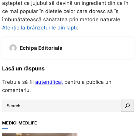
așteptat ca jujubul să devină un ingredient din ce în
ce mai popular în dietele celor care doresc să își
îmbunătățească sănătatea prin metode naturale.
Atenție la brânzeturile din lapte
Echipa Editoriala
Lasă un răspuns
Trebuie să fii
autentificat
pentru a publica un
comentariu.
S
e
a
MEDICI MEDLIFE
r
c