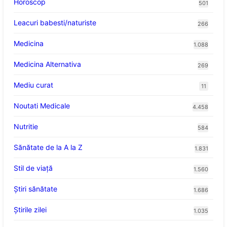
Horoscop
501
Leacuri babesti/naturiste
266
Medicina
1.088
Medicina Alternativa
269
Mediu curat
11
Noutati Medicale
4.458
Nutritie
584
Sănătate de la A la Z
1.831
Stil de viaţă
1.560
Ştiri sănătate
1.686
Știrile zilei
1.035