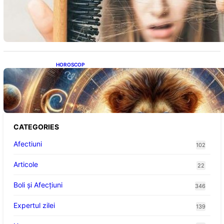
Semnele unei deficiențe de proteine:
Impactul asupra sănătății tale
HOROSCOP
Portalul Leului 8/8: Oportunități de
Abundență pentru Cinci Zodii în 2026
CATEGORIES
Afectiuni
102
Articole
22
Boli și Afecțiuni
346
Expertul zilei
139