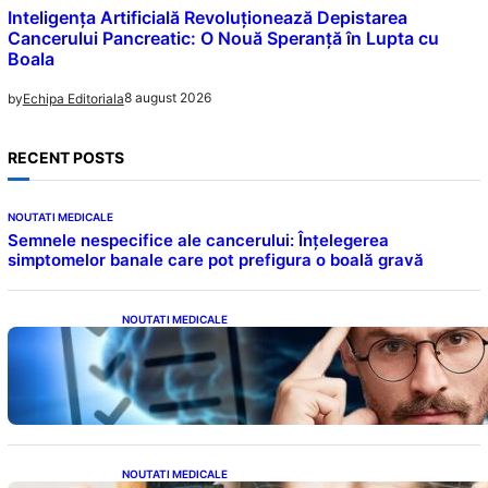
Inteligența Artificială Revoluționează Depistarea
Cancerului Pancreatic: O Nouă Speranță în Lupta cu
Boala
8 august 2026
by
Echipa Editoriala
RECENT POSTS
NOUTATI MEDICALE
Semnele nespecifice ale cancerului: Înțelegerea
simptomelor banale care pot prefigura o boală gravă
NOUTATI MEDICALE
Inteligența dincolo de note: Semnele unui IQ
ridicat care nu țin de școală
NOUTATI MEDICALE