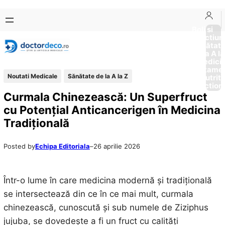
Sari
Skip
la
to
Boli si
Afectiun
conținut
content
Sănătat
de la A la
Medici
Tratame
Noutati Medicale
Sănătate de la A la Z
Nutriti
Diction
Curmala Chinezească: Un Superfruct
cu Potențial Anticancerigen în Medicina
Tradițională
Posted by
Echipa Editoriala
–
26 aprilie 2026
Într-o lume în care medicina modernă și tradițională
se intersectează din ce în ce mai mult, curmala
chinezească, cunoscută și sub numele de Ziziphus
jujuba, se dovedește a fi un fruct cu calități