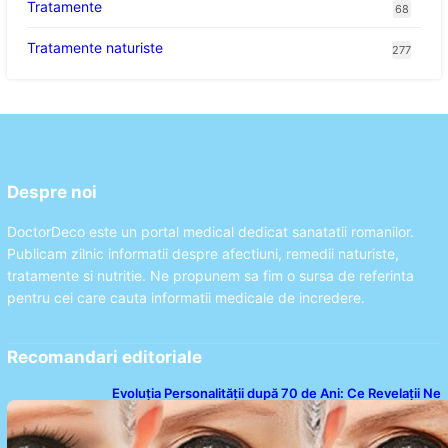
Tratamente
68
Tratamente naturiste
277
Despre noi
DoctorDeco este un portal medical dedicat sanatatii romanilor.
Publicam zilnic informatii despre afectiuni, remedii naturiste,
tratamente si nutritie. Ne propunem sa fim o sursa de referinta
pentru cei care cauta informatii medicale de incredere.
Recomandari editoriale
Evoluția Personalității după 70 de Ani: Ce Revelații Ne
Oferă Studiile Psihologice