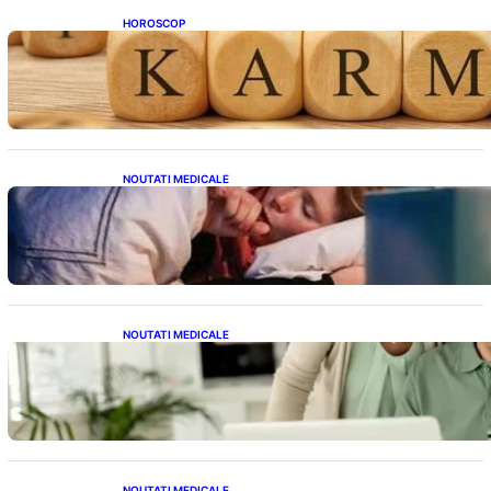
HOROSCOP
Eclipsa și Karma: Impactul Emoțional Asupra
Zodiilor Leu și Vărsător
NOUTATI MEDICALE
Tusea seacă nocturnă: Semnale importante
despre sănătatea inimii tale
NOUTATI MEDICALE
Sprijin financiar pentru pensionari: Ce
înseamnă ajutoarele de până la 500 de lei în
2026
NOUTATI MEDICALE