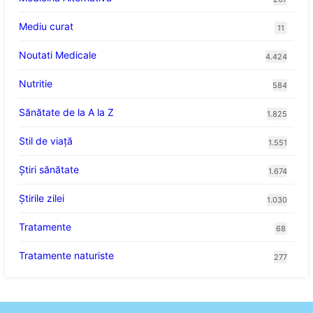
Mediu curat
11
Noutati Medicale
4.424
Nutritie
584
Sănătate de la A la Z
1.825
Stil de viaţă
1.551
Ştiri sănătate
1.674
Știrile zilei
1.030
Tratamente
68
Tratamente naturiste
277