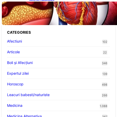
Descoperirea revoluționară: Afereza
terapeutică, un posibil aliat în eliminarea
microplasticelor din sânge
CATEGORIES
Afectiuni
102
Articole
22
Boli și Afecțiuni
346
Expertul zilei
139
Horoscop
498
Leacuri babesti/naturiste
266
Medicina
1.088
Medicina Alternativa
267