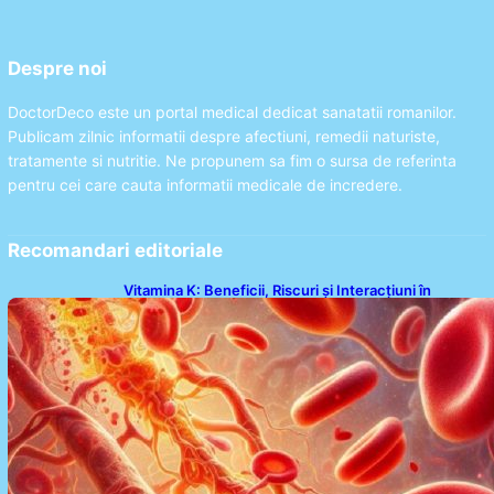
Despre noi
DoctorDeco este un portal medical dedicat sanatatii romanilor.
Publicam zilnic informatii despre afectiuni, remedii naturiste,
tratamente si nutritie. Ne propunem sa fim o sursa de referinta
pentru cei care cauta informatii medicale de incredere.
Recomandari editoriale
Vitamina K: Beneficii, Riscuri și Interacțiuni în
Coagularea Sângelui