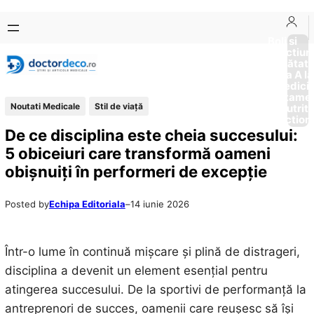
Sari
Skip
la
to
Boli si
Afectiun
conținut
content
Sănătat
de la A la
Medici
Tratame
Noutati Medicale
Stil de viaţă
Nutriti
Diction
De ce disciplina este cheia succesului:
5 obiceiuri care transformă oameni
obișnuiți în performeri de excepție
Posted by
Echipa Editoriala
–
14 iunie 2026
Într-o lume în continuă mișcare și plină de distrageri,
disciplina a devenit un element esențial pentru
atingerea succesului. De la sportivi de performanță la
antreprenori de succes, oamenii care reușesc să își