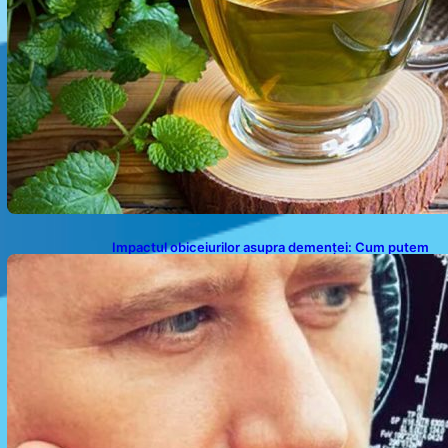
Impactul obiceiurilor asupra demenței: Cum putem
preveni îmbătrânirea prematură a creierului