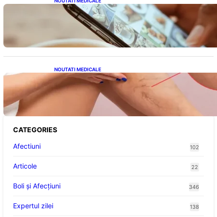
NOUTATI MEDICALE
Revoluția Bateriilor pentru Telefoane:
Avantaje, Provocări și Viitorul Tehnologiei
Energetice
NOUTATI MEDICALE
Varicele și Umflarea Picioarelor pe Caniculă:
Înțelegerea Simptomelor și Măsurilor de
Prevenție
CATEGORIES
Afectiuni
102
Articole
22
Boli și Afecțiuni
346
Expertul zilei
138