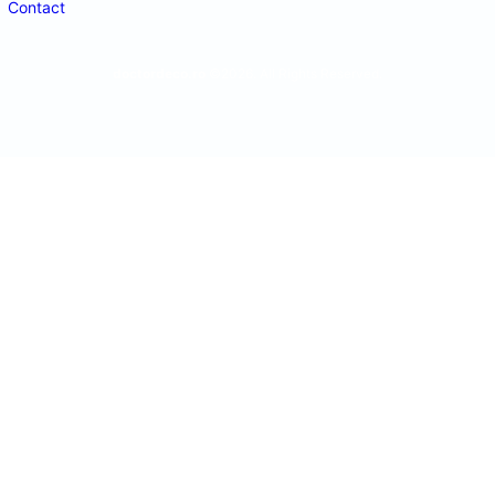
Contact
doctordeco.ro
©2026. All Rights Reserved.