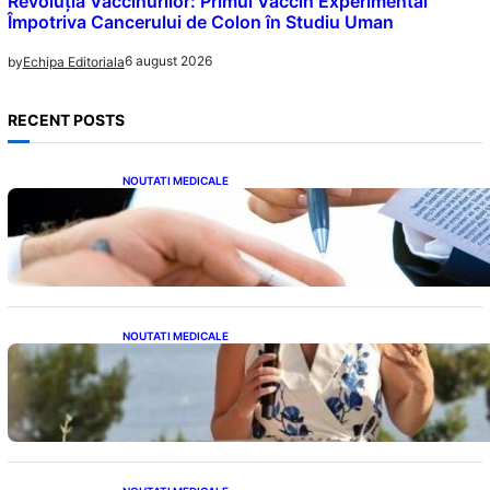
Revoluția Vaccinurilor: Primul Vaccin Experimental
Împotriva Cancerului de Colon în Studiu Uman
6 august 2026
by
Echipa Editoriala
RECENT POSTS
NOUTATI MEDICALE
Acordul României cu Banca Mondială: O
Analiză Detaliată a Împrumutului și
Condițiilor Impuse
NOUTATI MEDICALE
Nașterea prințesei Eugenie la Lisabona: O
alegere plină de semnificație pentru familia
regală britanică