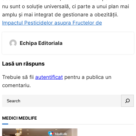
nu sunt o soluție universală, ci parte a unui plan mai
amplu și mai integrat de gestionare a obezității.
Impactul Pesticidelor asupra Fructelor de
Echipa Editoriala
Lasă un răspuns
Trebuie să fii
autentificat
pentru a publica un
comentariu.
S
e
a
MEDICI MEDLIFE
r
c