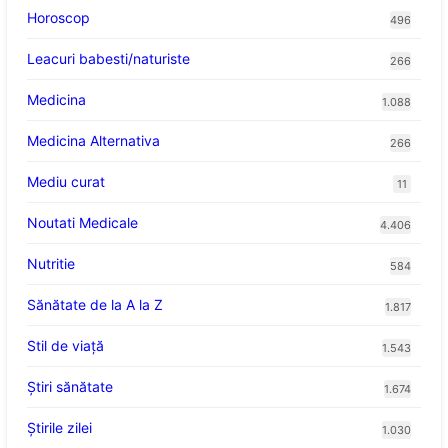
Horoscop
496
Leacuri babesti/naturiste
266
Medicina
1.088
Medicina Alternativa
266
Mediu curat
11
Noutati Medicale
4.406
Nutritie
584
Sănătate de la A la Z
1.817
Stil de viaţă
1.543
Ştiri sănătate
1.674
Știrile zilei
1.030