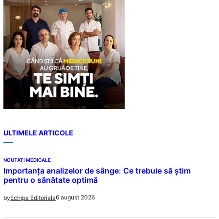
h
ULTIMELE ARTICOLE
NOUTATI MEDICALE
Importanța analizelor de sânge: Ce trebuie să știm
pentru o sănătate optimă
6 august 2026
by
Echipa Editoriala