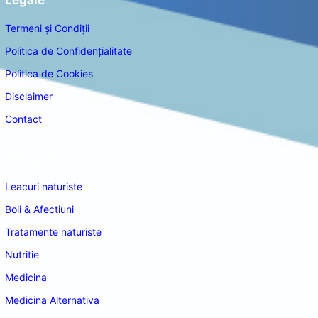
Termeni și Condiții
Politica de Confidențialitate
Politica de Cookies
Disclaimer
Contact
Navigare
Leacuri naturiste
Boli & Afectiuni
Tratamente naturiste
Nutritie
Medicina
Medicina Alternativa