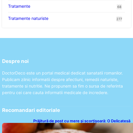
Tratamente
68
Tratamente naturiste
277
Despre noi
DoctorDeco este un portal medical dedicat sanatatii romanilor.
Publicam zilnic informatii despre afectiuni, remedii naturiste,
tratamente si nutritie. Ne propunem sa fim o sursa de referinta
pentru cei care cauta informatii medicale de incredere.
Recomandari editoriale
Prăjitură de post cu mere și scorțișoară: O Delicatesă
Dulce pentru Postul Adormirii Maicii Domnului