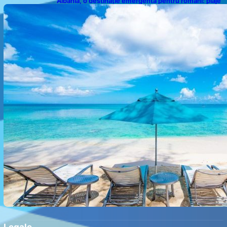
Albania, o destinație emergentă pentru români: plaje
spectaculoase, ape turcoaz și prețuri accesibile
Legale