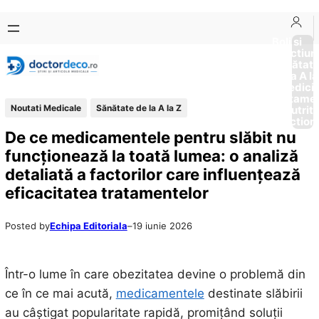
Sari
Skip
la
to
Boli si
Afectiun
conținut
content
Sănătat
de la A la
Medici
Tratame
Noutati Medicale
Sănătate de la A la Z
Nutriti
Diction
De ce medicamentele pentru slăbit nu
funcționează la toată lumea: o analiză
detaliată a factorilor care influențează
eficacitatea tratamentelor
Posted by
Echipa Editoriala
–
19 iunie 2026
Într-o lume în care obezitatea devine o problemă din
ce în ce mai acută,
medicamentele
destinate slăbirii
au câștigat popularitate rapidă, promițând soluții