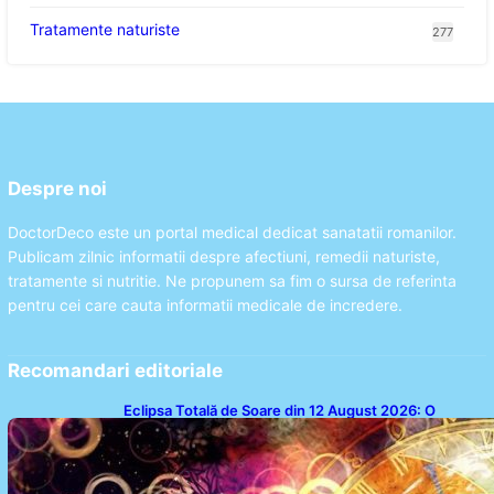
Tratamente naturiste
277
Despre noi
DoctorDeco este un portal medical dedicat sanatatii romanilor.
Publicam zilnic informatii despre afectiuni, remedii naturiste,
tratamente si nutritie. Ne propunem sa fim o sursa de referinta
pentru cei care cauta informatii medicale de incredere.
Recomandari editoriale
Eclipsa Totală de Soare din 12 August 2026: O
Analiză a Impactului asupra Trei Zodii și a Ciclului de
18 Ani