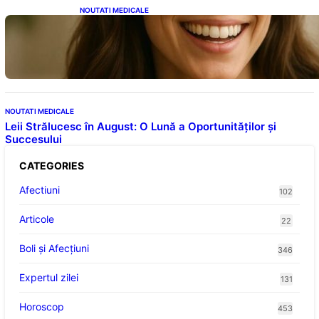
NOUTATI MEDICALE
Ceaiul – Băutura care protejează inima:
Descoperiri recente despre beneficiile
consumului zilnic
NOUTATI MEDICALE
Leii Strălucesc în August: O Lună a Oportunităților și
Succesului
CATEGORIES
Afectiuni
102
Articole
22
Boli și Afecțiuni
346
Expertul zilei
131
Horoscop
453