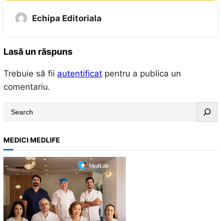
Echipa Editoriala
Lasă un răspuns
Trebuie să fii
autentificat
pentru a publica un
comentariu.
S
e
a
MEDICI MEDLIFE
r
c
h