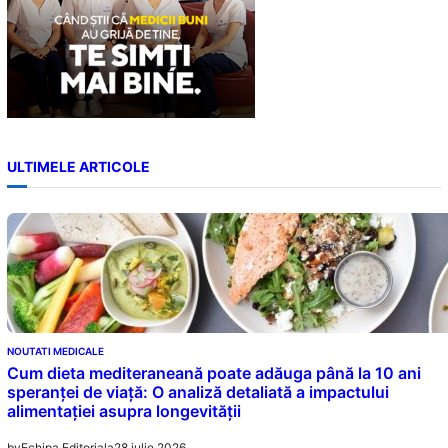
ULTIMELE ARTICOLE
NOUTATI MEDICALE
Cum dieta mediteraneană poate adăuga până la 10 ani
speranței de viață: O analiză detaliată a impactului
alimentației asupra longevității
28 iulie 2026
by
Echipa Editoriala