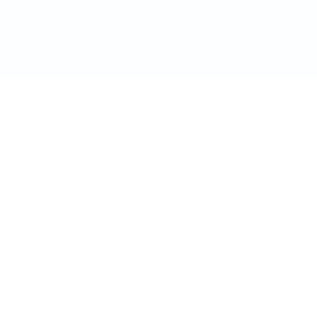
doctordeco.ro
©2026. All Rights Reserved.