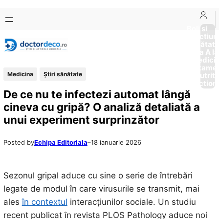
Sari
Skip
la
to
Boli si
Afectiun
conținut
content
Sănătat
de la A la
Medici
Tratame
Medicina
Ştiri sănătate
Nutriti
Diction
De ce nu te infectezi automat lângă
cineva cu gripă? O analiză detaliată a
unui experiment surprinzător
Posted by
Echipa Editoriala
–
18 ianuarie 2026
Sezonul gripal aduce cu sine o serie de întrebări
legate de modul în care virusurile se transmit, mai
ales
în contextul
interacțiunilor sociale. Un studiu
recent publicat în revista PLOS Pathology aduce noi