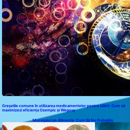
Greșelile comune în utilizarea medicamentelor pentru slăbit: Cum să
maximizezi eficiența Ozempic și Wegovy
Mucegaiul pe Alimente: Cum Să Ne Protejăm
Sănătatea?