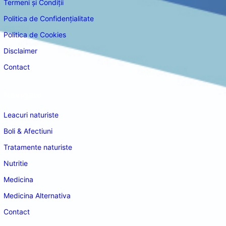
Termeni și Condiții
Politica de Confidențialitate
Politica de Cookies
Disclaimer
Contact
Navigare
Leacuri naturiste
Boli & Afectiuni
Tratamente naturiste
Nutritie
Medicina
Medicina Alternativa
Contact