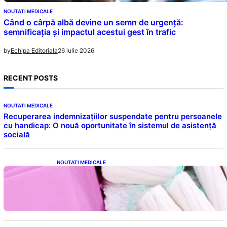
NOUTATI MEDICALE
Când o cârpă albă devine un semn de urgență:
semnificația și impactul acestui gest în trafic
26 iulie 2026
by
Echipa Editoriala
RECENT POSTS
NOUTATI MEDICALE
Recuperarea indemnizațiilor suspendate pentru persoanele
cu handicap: O nouă oportunitate în sistemul de asistență
socială
NOUTATI MEDICALE
Tampoanele menstruale: O analiză profundă
a riscurilor legate de metale toxice