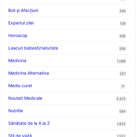
Boli și Afecțiuni
346
Expertul zilei
139
Horoscop
498
Leacuri babesti/naturiste
266
Medicina
1.088
Medicina Alternativa
267
Mediu curat
11
Noutati Medicale
4.425
Nutritie
584
Sănătate de la A la Z
1.825
Stil de viaţă
1.552