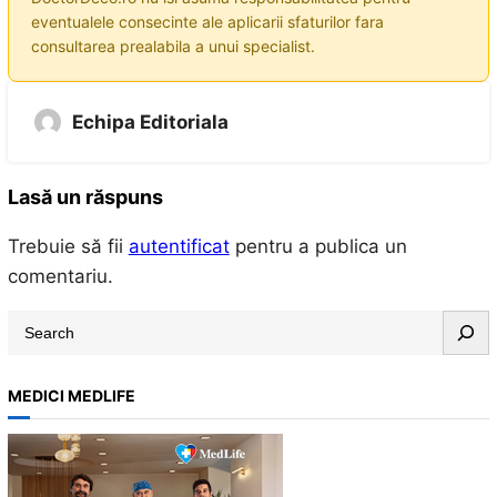
eventualele consecinte ale aplicarii sfaturilor fara
consultarea prealabila a unui specialist.
Echipa Editoriala
Lasă un răspuns
Trebuie să fii
autentificat
pentru a publica un
comentariu.
S
e
a
MEDICI MEDLIFE
r
c
h