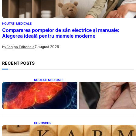
NOUTATI MEDICALE
Compararea pompelor de sân electrice și manuale:
Alegerea ideală pentru mamele moderne
7 august 2026
by
Echipa Editoriala
RECENT POSTS
NOUTATI MEDICALE
Ficatul Gras: Semnalul Ușor Ignorat de la
Picioare și Importanța Diagnosticării Timpurii
HOROSCOP
Eclipsa și Karma: Impactul Emoțional Asupra
Zodiilor Leu și Vărsător