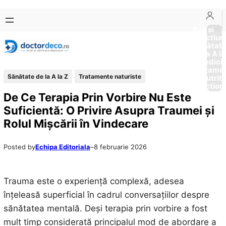
Sari
Skip
la
to
Boli si
Afectiun
conținut
content
Sănătat
de la A la
Medici
Tratame
Sănătate de la A la Z
Tratamente naturiste
Nutriti
Diction
De Ce Terapia Prin Vorbire Nu Este
Suficientă: O Privire Asupra Traumei și
Rolul Mișcării în Vindecare
Posted by
Echipa Editoriala
–
8 februarie 2026
Trauma este o experiență complexă, adesea
înțeleasă superficial în cadrul conversațiilor despre
sănătatea mentală. Deși terapia prin vorbire a fost
mult timp considerată principalul mod de abordare a