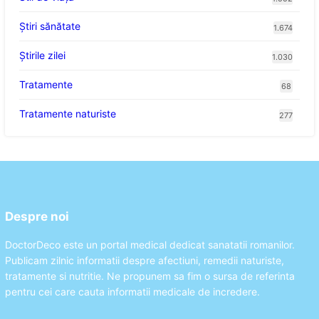
Ştiri sănătate
1.674
Știrile zilei
1.030
Tratamente
68
Tratamente naturiste
277
Despre noi
DoctorDeco este un portal medical dedicat sanatatii romanilor.
Publicam zilnic informatii despre afectiuni, remedii naturiste,
tratamente si nutritie. Ne propunem sa fim o sursa de referinta
pentru cei care cauta informatii medicale de incredere.