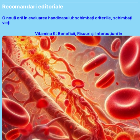
Recomandari editoriale
O nouă eră în evaluarea handicapului: schimbați criteriile, schimbați
vieți
Vitamina K: Beneficii, Riscuri și Interacțiuni în
Coagularea Sângelui