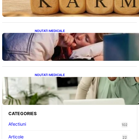
NOUTATI MEDICALE
Tusea seacă nocturnă: Semnale importante
despre sănătatea inimii tale
NOUTATI MEDICALE
Sprijin financiar pentru pensionari: Ce
înseamnă ajutoarele de până la 500 de lei în
2026
CATEGORIES
Afectiuni
102
Articole
22