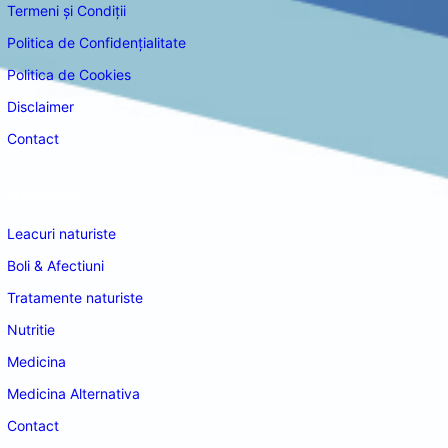
Termeni și Condiții
Politica de Confidențialitate
Politica de Cookies
Disclaimer
Contact
Navigare
Leacuri naturiste
Boli & Afectiuni
Tratamente naturiste
Nutritie
Medicina
Medicina Alternativa
Contact