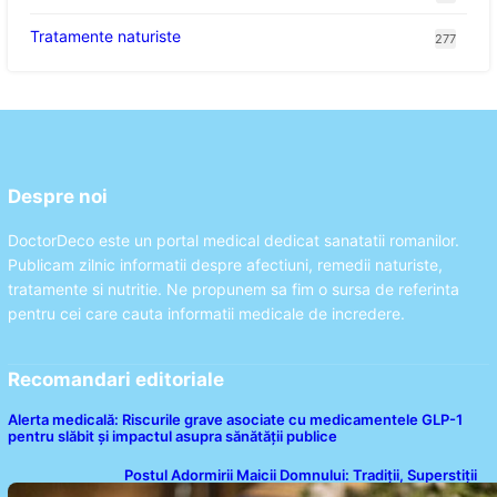
Tratamente naturiste
277
Despre noi
DoctorDeco este un portal medical dedicat sanatatii romanilor.
Publicam zilnic informatii despre afectiuni, remedii naturiste,
tratamente si nutritie. Ne propunem sa fim o sursa de referinta
pentru cei care cauta informatii medicale de incredere.
Recomandari editoriale
Alerta medicală: Riscurile grave asociate cu medicamentele GLP-1
pentru slăbit și impactul asupra sănătății publice
Postul Adormirii Maicii Domnului: Tradiții, Superstiții
și Implicații Spiritualitate în 2026