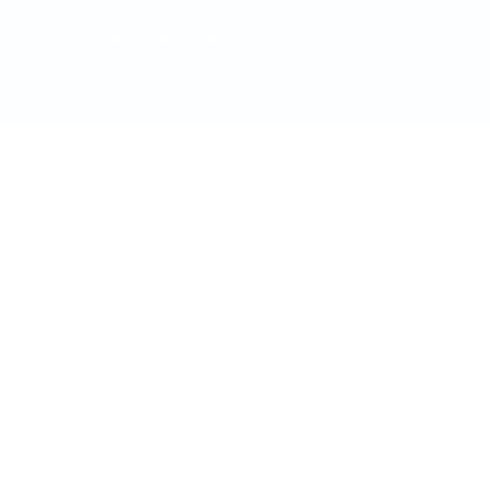
doctordeco.ro
©2026. All Rights Reserved.