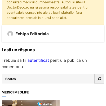
consultati medicul dumneavoastra. Autorii si site-ul
DoctorDeco.ro nu isi asuma responsabilitatea pentru
eventualele consecinte ale aplicarii sfaturilor fara
consultarea prealabila a unui specialist.
Echipa Editoriala
Lasă un răspuns
Trebuie să fii
autentificat
pentru a publica un
comentariu.
S
e
a
MEDICI MEDLIFE
r
c