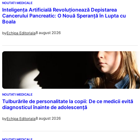
NOUTATI MEDICALE
Inteligența Artificială Revoluționează Depistarea
Cancerului Pancreatic: O Nouă Speranță în Lupta cu
Boala
8 august 2026
by
Echipa Editoriala
NOUTATI MEDICALE
Tulburările de personalitate la copii: De ce medicii evită
diagnosticul înainte de adolescență
8 august 2026
by
Echipa Editoriala
NOUTATI MEDICALE