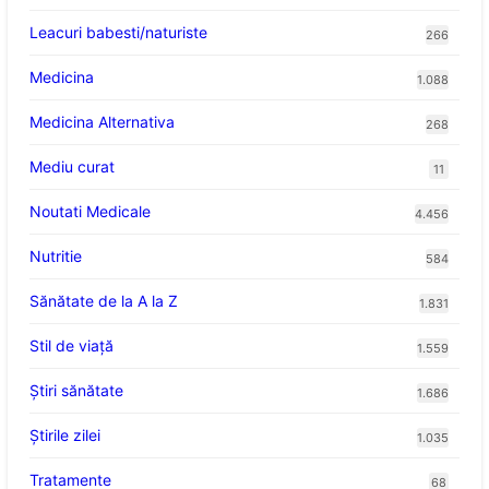
Leacuri babesti/naturiste
266
Medicina
1.088
Medicina Alternativa
268
Mediu curat
11
Noutati Medicale
4.456
Nutritie
584
Sănătate de la A la Z
1.831
Stil de viaţă
1.559
Ştiri sănătate
1.686
Știrile zilei
1.035
Tratamente
68