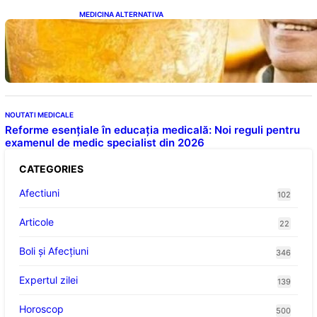
MEDICINA ALTERNATIVA
Cele cinci băuturi esențiale pentru
menținerea glicemiei sub control pe timpul
nopții: Ghidul specialistului
NOUTATI MEDICALE
Reforme esențiale în educația medicală: Noi reguli pentru
examenul de medic specialist din 2026
CATEGORIES
Afectiuni
102
Articole
22
Boli și Afecțiuni
346
Expertul zilei
139
Horoscop
500