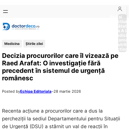
Sari
Skip
la
to
Boli si
Afectiun
conținut
content
Sănătat
de la A la
Medici
Tratame
Medicina
Știrile zilei
Nutriti
Diction
Decizia procurorilor care îl vizează pe
Raed Arafat: O investigație fără
precedent în sistemul de urgență
românesc
Posted by
Echipa Editoriala
–
28 martie 2026
Recenta acțiune a procurorilor care a dus la
percheziții la sediul Departamentului pentru Situații
de Urgență (DSU) a stârnit un val de reacții în