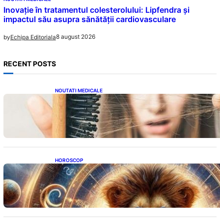
Inovație în tratamentul colesterolului: Lipfendra și
impactul său asupra sănătății cardiovasculare
8 august 2026
by
Echipa Editoriala
RECENT POSTS
NOUTATI MEDICALE
Semnele unei deficiențe de proteine:
Impactul asupra sănătății tale
HOROSCOP
Portalul Leului 8/8: Oportunități de
Abundență pentru Cinci Zodii în 2026