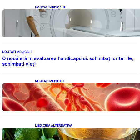
NOUTATI MEDICALE
Impactul Substanțelor de Contrast în RMN:
Îngrijorări Legate de Gadoliniu și Acidul
Oxalic
NOUTATI MEDICALE
O nouă eră în evaluarea handicapului: schimbați criteriile,
schimbați vieți
NOUTATI MEDICALE
Vitamina K: Beneficii, Riscuri și Interacțiuni
în Coagularea Sângelui
MEDICINA ALTERNATIVA
Roinița: Soluția Naturală pentru Reducerea
Cortizolului și Îmbunătățirea Somnului