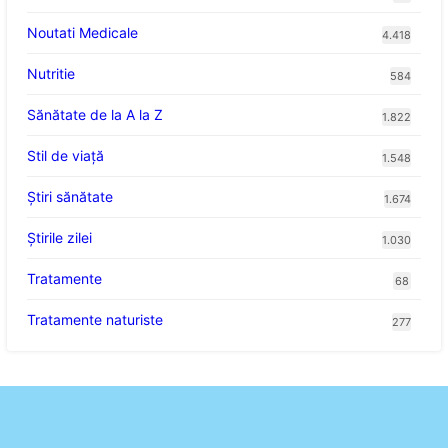
Noutati Medicale
4.418
Nutritie
584
Sănătate de la A la Z
1.822
Stil de viaţă
1.548
Ştiri sănătate
1.674
Știrile zilei
1.030
Tratamente
68
Tratamente naturiste
277