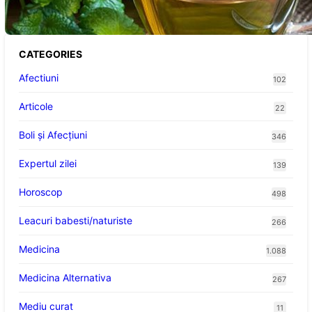
CATEGORIES
Afectiuni
102
Articole
22
Boli și Afecțiuni
346
Expertul zilei
139
Horoscop
498
Leacuri babesti/naturiste
266
Medicina
1.088
Medicina Alternativa
267
Mediu curat
11