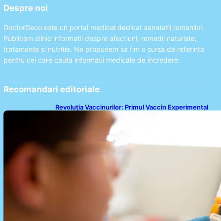
Despre noi
DoctorDeco este un portal medical dedicat sanatatii romanilor.
Publicam zilnic informatii despre afectiuni, remedii naturiste,
tratamente si nutritie. Ne propunem sa fim o sursa de referinta
pentru cei care cauta informatii medicale de incredere.
Recomandari editoriale
Revoluția Vaccinurilor: Primul Vaccin Experimental
Împotriva Cancerului de Colon în Studiu Uman