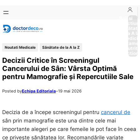
Sari
Skip
la
to
Boli si
Afectiun
conținut
content
Sănătat
de la A la
Medici
Tratame
Noutati Medicale
Sănătate de la A la Z
Nutriti
Diction
Decizii Critice în Screeningul
Cancerului de Sân: Vârsta Optimă
pentru Mamografie și Repercutiile Sale
Posted by
Echipa Editoriala
–
19 mai 2026
Decizia de a începe screeningul pentru
cancerul de
sân prin mamografie este una dintre cele mai
importante alegeri pe care femeile le pot face în ceea
ce privește sănătatea lor. Recomandările variate