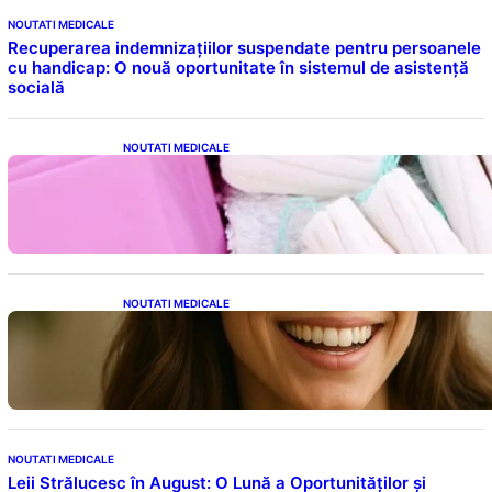
NOUTATI MEDICALE
Recuperarea indemnizațiilor suspendate pentru persoanele
cu handicap: O nouă oportunitate în sistemul de asistență
socială
NOUTATI MEDICALE
Tampoanele menstruale: O analiză profundă
a riscurilor legate de metale toxice
NOUTATI MEDICALE
Ceaiul – Băutura care protejează inima:
Descoperiri recente despre beneficiile
consumului zilnic
NOUTATI MEDICALE
Leii Strălucesc în August: O Lună a Oportunităților și