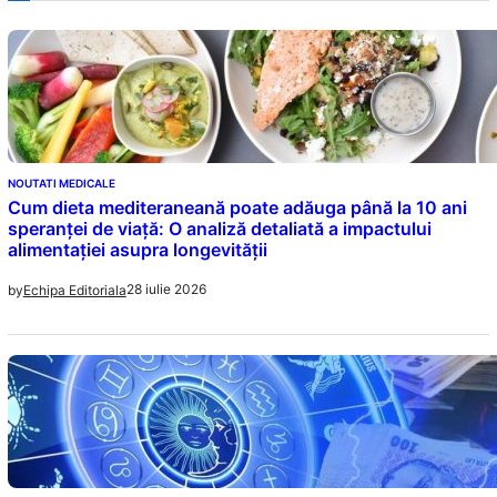
NOUTATI MEDICALE
Cum dieta mediteraneană poate adăuga până la 10 ani
speranței de viață: O analiză detaliată a impactului
alimentației asupra longevității
28 iulie 2026
by
Echipa Editoriala