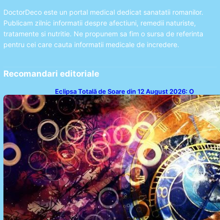
DoctorDeco este un portal medical dedicat sanatatii romanilor.
Publicam zilnic informatii despre afectiuni, remedii naturiste,
tratamente si nutritie. Ne propunem sa fim o sursa de referinta
pentru cei care cauta informatii medicale de incredere.
Recomandari editoriale
Eclipsa Totală de Soare din 12 August 2026: O
Analiză a Impactului asupra Trei Zodii și a Ciclului de
18 Ani