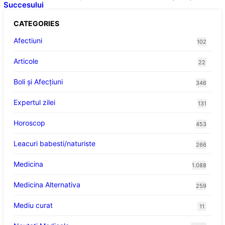
Succesului
CATEGORIES
Afectiuni
102
Articole
22
Boli și Afecțiuni
346
Expertul zilei
131
Horoscop
453
Leacuri babesti/naturiste
266
Medicina
1.088
Medicina Alternativa
259
Mediu curat
11