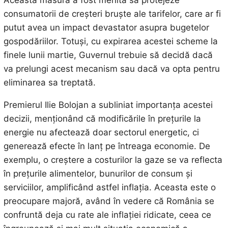
Această măsură a fost menită să protejeze
consumatorii de creșteri bruște ale tarifelor, care ar fi
putut avea un impact devastator asupra bugetelor
gospodăriilor. Totuși, cu expirarea acestei scheme la
finele lunii martie, Guvernul trebuie să decidă dacă
va prelungi acest mecanism sau dacă va opta pentru
eliminarea sa treptată.
Premierul Ilie Bolojan a subliniat importanța acestei
decizii, menționând că modificările în prețurile la
energie nu afectează doar sectorul energetic, ci
generează efecte în lanț pe întreaga economie. De
exemplu, o creștere a costurilor la gaze se va reflecta
în prețurile alimentelor, bunurilor de consum și
serviciilor, amplificând astfel inflația. Aceasta este o
preocupare majoră, având în vedere că România se
confruntă deja cu rate ale inflației ridicate, ceea ce