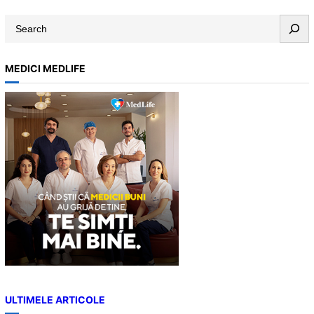
S
e
a
MEDICI MEDLIFE
r
c
h
ULTIMELE ARTICOLE