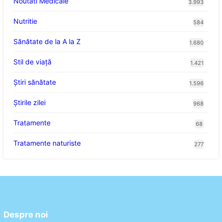
Noutati Medicale
3.993
Nutritie
584
Sănătate de la A la Z
1.680
Stil de viaţă
1.421
Ştiri sănătate
1.596
Știrile zilei
968
Tratamente
68
Tratamente naturiste
277
Despre noi