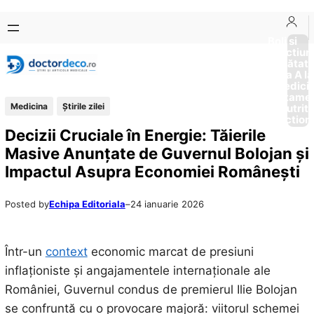
Sari
Skip
la
to
Boli si
Afectiun
conținut
content
Sănătat
de la A la
Medici
Tratame
Medicina
Știrile zilei
Nutriti
Diction
Decizii Cruciale în Energie: Tăierile
Masive Anunțate de Guvernul Bolojan și
Impactul Asupra Economiei Românești
Posted by
Echipa Editoriala
–
24 ianuarie 2026
Într-un
context
economic marcat de presiuni
inflaționiste și angajamentele internaționale ale
României, Guvernul condus de premierul Ilie Bolojan
se confruntă cu o provocare majoră: viitorul schemei