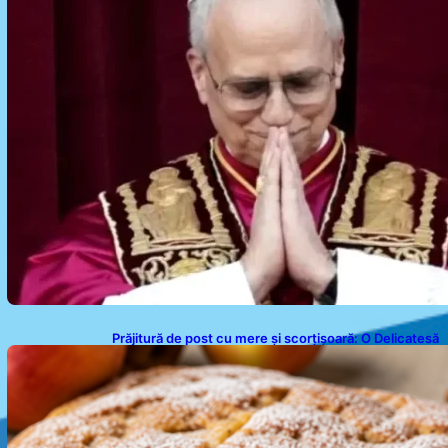
Prăjitură de post cu mere și scorțișoară: O Delicatesă
Dulce pentru Postul Adormirii Maicii Domnului