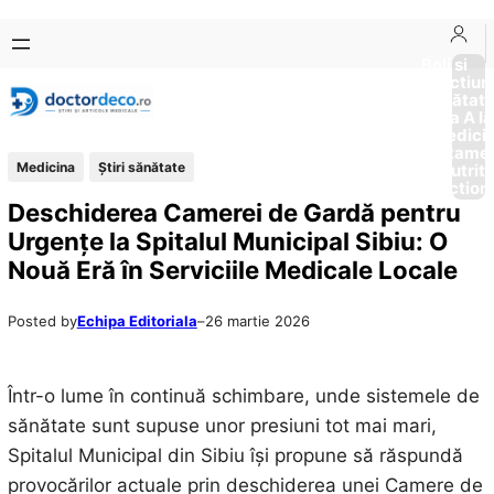
Sari
Skip
la
to
Boli si
Afectiun
conținut
content
Sănătat
de la A la
Medici
Tratame
Medicina
Ştiri sănătate
Nutriti
Diction
Deschiderea Camerei de Gardă pentru
Urgențe la Spitalul Municipal Sibiu: O
Nouă Eră în Serviciile Medicale Locale
Posted by
Echipa Editoriala
–
26 martie 2026
Într-o lume în continuă schimbare, unde sistemele de
sănătate sunt supuse unor presiuni tot mai mari,
Spitalul Municipal din Sibiu își propune să răspundă
provocărilor actuale prin deschiderea unei Camere de