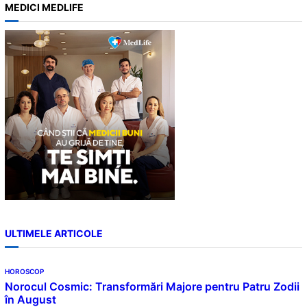
MEDICI MEDLIFE
r
c
h
ULTIMELE ARTICOLE
HOROSCOP
Norocul Cosmic: Transformări Majore pentru Patru Zodii
în August