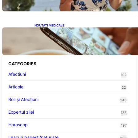
NOUTATI MEDICALE
Revoluția Bateriilor pentru Telefoane:
Avantaje, Provocări și Viitorul Tehnologiei
Energetice
CATEGORIES
Afectiuni
102
Articole
22
Boli și Afecțiuni
346
Expertul zilei
138
Horoscop
497
Leacuri babesti/naturiste