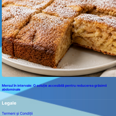
Mersul în intervale: O soluție accesibilă pentru reducerea grăsimii
abdominale
Legale
Termeni și Condiții