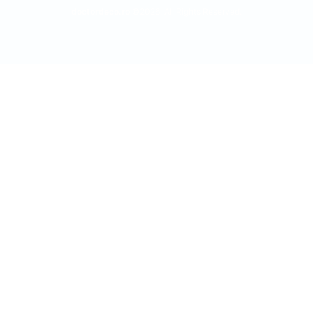
doctordeco.ro
©2026. All Rights Reserved.