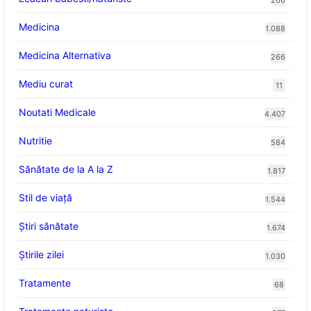
266
Medicina
1.088
Medicina Alternativa
266
Mediu curat
11
Noutati Medicale
4.407
Nutritie
584
Sănătate de la A la Z
1.817
Stil de viaţă
1.544
Ştiri sănătate
1.674
Știrile zilei
1.030
Tratamente
68