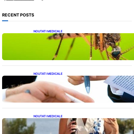
RECENT POSTS
NOUTATI MEDICALE
Virusul West Nile: O Amenințare Tot Mai
Aproape pentru România și Europa
NOUTATI MEDICALE
Acordul României cu Banca Mondială: O
Analiză Detaliată a Împrumutului și
Condițiilor Impuse
NOUTATI MEDICALE
Nașterea prințesei Eugenie la Lisabona: O
alegere plină de semnificație pentru familia
regală britanică