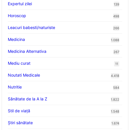
Expertul zilei
139
Horoscop
498
Leacuri babesti/naturiste
266
Medicina
1.088
Medicina Alternativa
267
Mediu curat
11
Noutati Medicale
4.418
Nutritie
584
Sănătate de la A la Z
1.822
Stil de viaţă
1.548
Ştiri sănătate
1.674