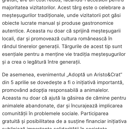
majoritatea vizitatorilor. Acest târg este o celebrare a
meșteșugurilor tradiționale, unde vizitatorii pot găsi
obiecte lucrate manual și produse gastronomice
autentice. Aceasta nu doar că sprijină meșteșugarii
locali, dar și promovează cultura românească în
rândul tinerelor generații. Târgurile de acest tip sunt
esențiale pentru a menține vie tradiția meșteșugurilor
și a crea o legătură între generații.
De asemenea, evenimentul „Adoptă un Aristo&Crat”
din 5 aprilie se dovedește a fi o inițiativă importantă,
promovând adopția responsabilă a animalelor.
Aceasta nu doar că ajută la găsirea de cămine pentru
animalele abandonate, dar și încurajează implicarea
comunității în problemele sociale. Participarea
gratuită și posibilitatea de a susține financiar inițiativa
subliniază importanța solidarității în societate.