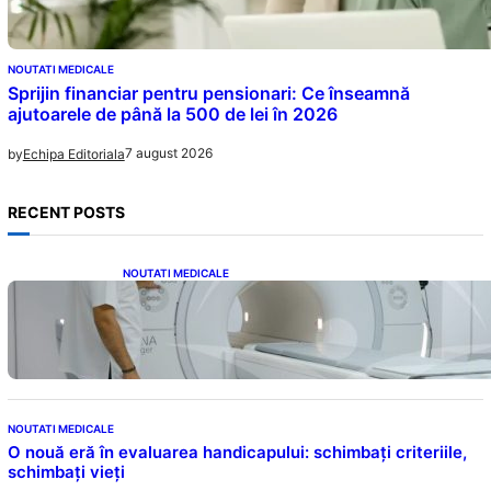
NOUTATI MEDICALE
Sprijin financiar pentru pensionari: Ce înseamnă
ajutoarele de până la 500 de lei în 2026
7 august 2026
by
Echipa Editoriala
RECENT POSTS
NOUTATI MEDICALE
Impactul Substanțelor de Contrast în RMN:
Îngrijorări Legate de Gadoliniu și Acidul
Oxalic
NOUTATI MEDICALE
O nouă eră în evaluarea handicapului: schimbați criteriile,
schimbați vieți