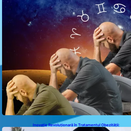
Sufletele Bătrâne și Lunile de Naștere
Inovație Revoluționară în Tratamentul Obezității:
Gastroplastie Endoscopică fără Bisturiu