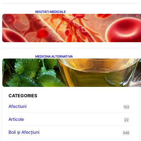
NOUTATI MEDICALE
Vitamina K: Beneficii, Riscuri și Interacțiuni
în Coagularea Sângelui
MEDICINA ALTERNATIVA
Roinița: Soluția Naturală pentru Reducerea
Cortizolului și Îmbunătățirea Somnului
CATEGORIES
Afectiuni
102
Articole
22
Boli și Afecțiuni
346