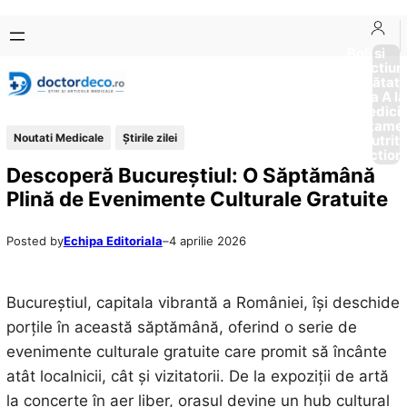
Sari
Skip
la
to
Boli si
Afectiun
conținut
content
Sănătat
de la A la
Medici
Tratame
Noutati Medicale
Știrile zilei
Nutriti
Diction
Descoperă Bucureștiul: O Săptămână
Plină de Evenimente Culturale Gratuite
Posted by
Echipa Editoriala
–
4 aprilie 2026
Bucureștiul, capitala vibrantă a României, își deschide
porțile în această săptămână, oferind o serie de
evenimente culturale gratuite care promit să încânte
atât localnicii, cât și vizitatorii. De la expoziții de artă
la concerte în aer liber, orașul devine un hub cultural