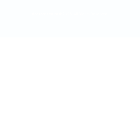
doctordeco.ro
©2026. All Rights Reserved.