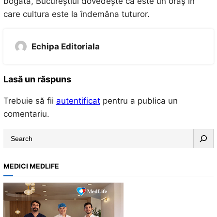
bogată, Bucureștiul dovedește că este un oraș în
care cultura este la îndemâna tuturor.
Echipa Editoriala
Lasă un răspuns
Trebuie să fii
autentificat
pentru a publica un
comentariu.
S
e
a
MEDICI MEDLIFE
r
c
h