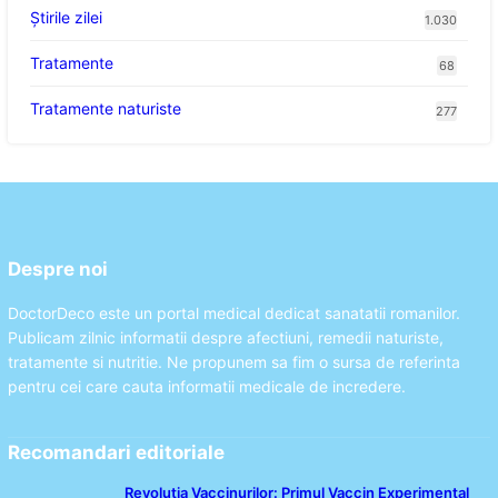
Știrile zilei
1.030
Tratamente
68
Tratamente naturiste
277
Despre noi
DoctorDeco este un portal medical dedicat sanatatii romanilor.
Publicam zilnic informatii despre afectiuni, remedii naturiste,
tratamente si nutritie. Ne propunem sa fim o sursa de referinta
pentru cei care cauta informatii medicale de incredere.
Recomandari editoriale
Revoluția Vaccinurilor: Primul Vaccin Experimental