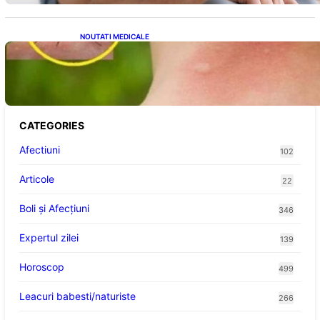
NOUTATI MEDICALE
Cum bacteriile pielii influențează atracția
țânțarilor: O nouă viziune asupra alegerii
victimelor
CATEGORIES
Afectiuni
102
Articole
22
Boli și Afecțiuni
346
Expertul zilei
139
Horoscop
499
Leacuri babesti/naturiste
266