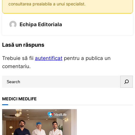
consultarea prealabila a unui specialist.
Echipa Editoriala
Lasă un răspuns
Trebuie să fii
autentificat
pentru a publica un
comentariu.
S
e
a
MEDICI MEDLIFE
r
c
h