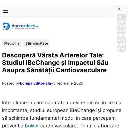
Sari
Skip
la
to
Boli si
Afectiun
conținut
content
Sănătat
de la A la
Medici
Tratame
Medicina
Ştiri sănătate
Nutriti
Diction
Descoperă Vârsta Arterelor Tale:
Studiul iBeChange și Impactul Său
Asupra Sănătății Cardiovasculare
Posted by
Echipa Editoriala
–
5 februarie 2026
Într-o lume în care sănătatea devine din ce în ce mai
importantă, studiul european iBeChange își propune
să schimbe fundamental modul în care percepem
prevenția
bolilor
cardiovasculare. Printr-o abordare