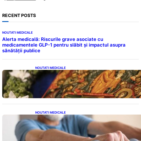
RECENT POSTS
NOUTATI MEDICALE
Alerta medicală: Riscurile grave asociate cu
medicamentele GLP-1 pentru slăbit și impactul asupra
sănătății publice
NOUTATI MEDICALE
Postul Adormirii Maicii Domnului: Tradiții,
Superstiții și Implicații Spiritualitate în 2026
NOUTATI MEDICALE
Îmbunătățirea sănătății cardiovasculare:
Patru exerciții simple pentru reducerea
tensiunii arteriale la domiciliu