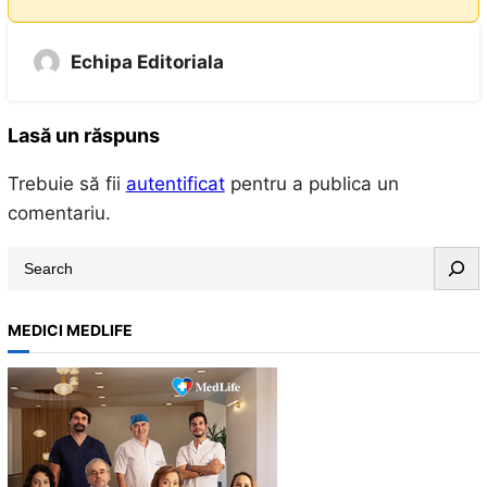
Echipa Editoriala
Lasă un răspuns
Trebuie să fii
autentificat
pentru a publica un
comentariu.
S
e
a
MEDICI MEDLIFE
r
c
h