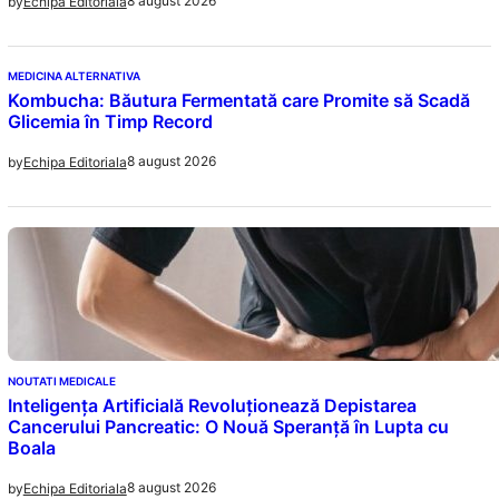
8 august 2026
by
Echipa Editoriala
MEDICINA ALTERNATIVA
Kombucha: Băutura Fermentată care Promite să Scadă
Glicemia în Timp Record
8 august 2026
by
Echipa Editoriala
NOUTATI MEDICALE
Inteligența Artificială Revoluționează Depistarea
Cancerului Pancreatic: O Nouă Speranță în Lupta cu
Boala
8 august 2026
by
Echipa Editoriala