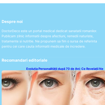
Despre noi
DoctorDeco este un portal medical dedicat sanatatii romanilor.
Publicam zilnic informatii despre afectiuni, remedii naturiste,
tratamente si nutritie. Ne propunem sa fim o sursa de referinta
pentru cei care cauta informatii medicale de incredere.
Recomandari editoriale
Evoluția Personalității după 70 de Ani: Ce Revelații Ne
Oferă Studiile Psihologice