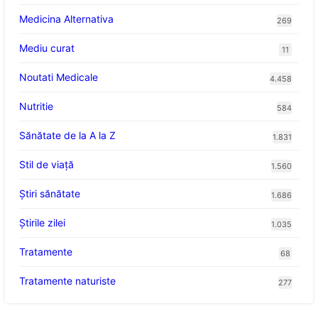
Medicina Alternativa
269
Mediu curat
11
Noutati Medicale
4.458
Nutritie
584
Sănătate de la A la Z
1.831
Stil de viaţă
1.560
Ştiri sănătate
1.686
Știrile zilei
1.035
Tratamente
68
Tratamente naturiste
277