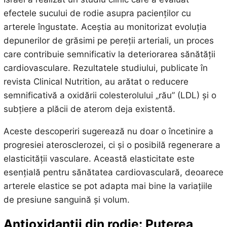
efectele sucului de rodie asupra pacienților cu
arterele îngustate. Aceștia au monitorizat evoluția
depunerilor de grăsimi pe pereții arteriali, un proces
care contribuie semnificativ la deteriorarea sănătății
cardiovasculare. Rezultatele studiului, publicate în
revista Clinical Nutrition, au arătat o reducere
semnificativă a oxidării colesterolului „rău” (LDL) și o
subțiere a plăcii de aterom deja existentă.
Aceste descoperiri sugerează nu doar o încetinire a
progresiei aterosclerozei, ci și o posibilă regenerare a
elasticității vasculare. Această elasticitate este
esențială pentru sănătatea cardiovasculară, deoarece
arterele elastice se pot adapta mai bine la variațiile
de presiune sanguină și volum.
Antioxidanții din rodie: Puterea