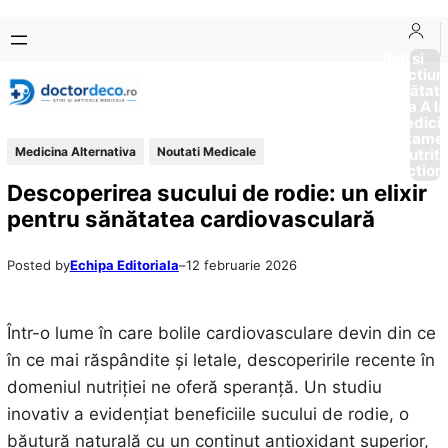
Sari
Skip
la
to
Boli si
Afectiun
conținut
content
Sănătat
de la A la
Medici
Tratame
Medicina Alternativa
Noutati Medicale
Nutriti
Diction
Descoperirea sucului de rodie: un elixir
pentru sănătatea cardiovasculară
Posted by
Echipa Editoriala
–
12 februarie 2026
Într-o lume în care bolile cardiovasculare devin din ce
în ce mai răspândite și letale, descoperirile recente în
domeniul nutriției ne oferă speranță. Un studiu
inovativ a evidențiat beneficiile sucului de rodie, o
băutură naturală cu un conținut antioxidant superior,