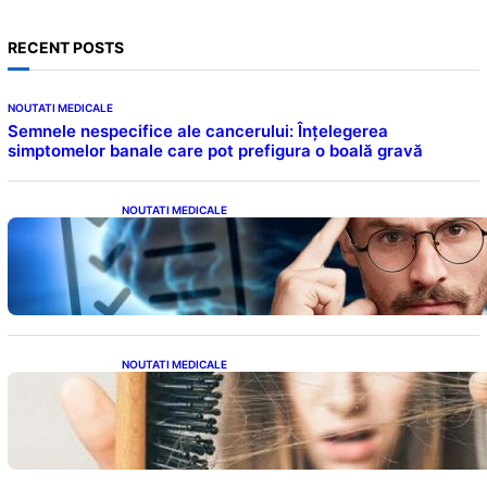
RECENT POSTS
NOUTATI MEDICALE
Semnele nespecifice ale cancerului: Înțelegerea
simptomelor banale care pot prefigura o boală gravă
NOUTATI MEDICALE
Inteligența dincolo de note: Semnele unui IQ
ridicat care nu țin de școală
NOUTATI MEDICALE
Semnele unei deficiențe de proteine:
Impactul asupra sănătății tale