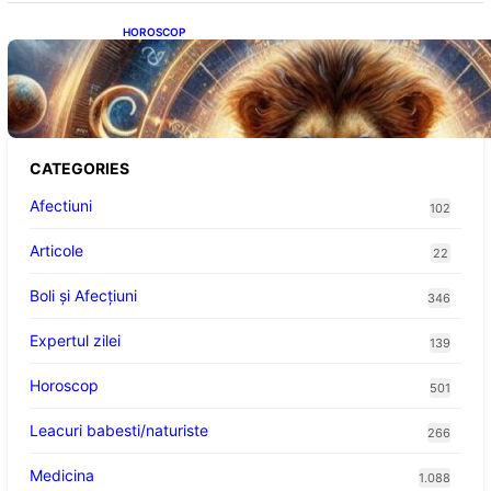
HOROSCOP
Portalul Leului 8/8: Oportunități de
Abundență pentru Cinci Zodii în 2026
CATEGORIES
Afectiuni
102
Articole
22
Boli și Afecțiuni
346
Expertul zilei
139
Horoscop
501
Leacuri babesti/naturiste
266
Medicina
1.088