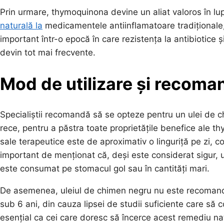
Prin urmare, thymoquinona devine un aliat valoros în lupt
naturală la
medicamentele antiinflamatoare tradiționale,
important într-o epocă în care rezistența la antibiotic
devin tot mai frecvente.
Mod de utilizare și recom
Specialiștii recomandă să se opteze pentru un ulei de ch
rece, pentru a păstra toate proprietățile benefice ale 
sale terapeutice este de aproximativ o linguriță pe zi, c
important de menționat că, deși este considerat sigur, 
este consumat pe stomacul gol sau în cantități mari.
De asemenea, uleiul de chimen negru nu este recomandat 
sub 6 ani, din cauza lipsei de studii suficiente care să
esențial ca cei care doresc să încerce acest remediu n