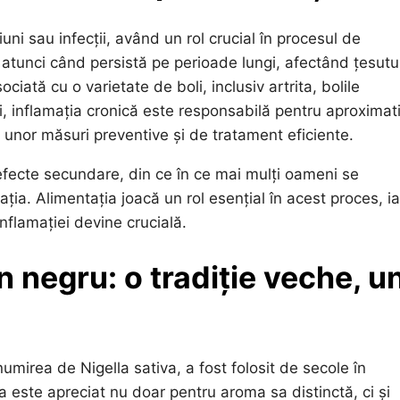
uni sau infecții, având un rol crucial în procesul de
atunci când persistă pe perioade lungi, afectând țesutur
iată cu o varietate de boli, inclusiv artrita, bolile
i, inflamația cronică este responsabilă pentru aproximat
unor măsuri preventive și de tratament eficiente.
fecte secundare, din ce în ce mai mulți oameni se
ția. Alimentația joacă un rol esențial în acest proces, ia
nflamației devine crucială.
 negru: o tradiție veche, u
mirea de Nigella sativa, a fost folosit de secole în
ta este apreciat nu doar pentru aroma sa distinctă, ci și