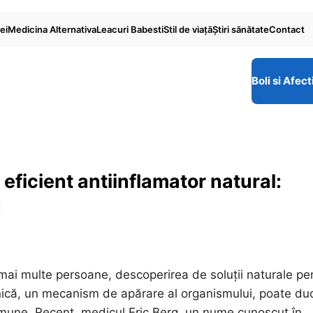
ei
Medicina Alternativa
Leacuri Babesti
Stil de viaţă
Ştiri sănătate
Contact
Boli si Afect
eficient antiinflamator natural:
u
e mai multe persoane, descoperirea de soluții naturale pe
onică, un mecanism de apărare al organismului, poate du
oimune. Recent, medicul Eric Berg, un nume cunoscut în