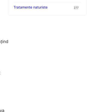
Tratamente naturiste
277
ățind
t
iva