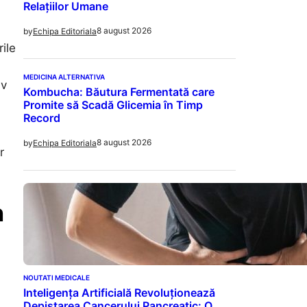
Relațiilor Umane
8 august 2026
by
Echipa Editoriala
ile
MEDICINA ALTERNATIVA
iv
Kombucha: Băutura Fermentată care
Promite să Scadă Glicemia în Timp
Record
8 august 2026
by
Echipa Editoriala
r
n
NOUTATI MEDICALE
Inteligența Artificială Revoluționează
Depistarea Cancerului Pancreatic: O