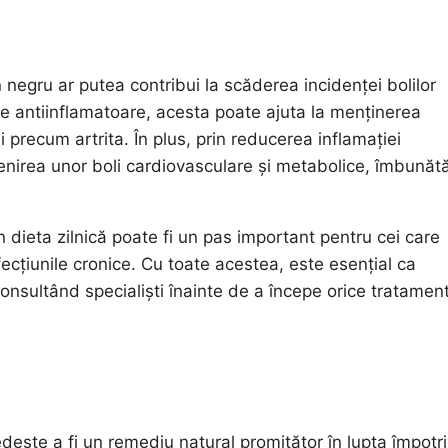
 negru ar putea contribui la scăderea incidenței bolilor
ale antiinflamatoare, acesta poate ajuta la menținerea
ni precum artrita. În plus, prin reducerea inflamației
venirea unor boli cardiovasculare și metabolice, îmbunăt
 dieta zilnică poate fi un pas important pentru cei care
cțiunile cronice. Cu toate acestea, este esențial ca
 consultând specialiști înainte de a începe orice tratamen
dește a fi un remediu natural promițător în lupta împotr