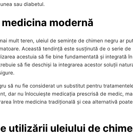
iunea sau diabetul.
n medicina modernă
mai mult teren, uleiul de semințe de chimen negru ar pu
amatoare. Această tendință este susținută de o serie de
ilizarea acestuia să fie bine fundamentată și integrată în
 trebuie să fie deschiși la integrarea acestor soluții natur
sigure.
gru să nu fie considerat un substitut pentru tratamentel
ent, dar nu înlocuiește medicația prescrisă de medic, ma
rarea între medicina tradițională și cea alternativă poate
e utilizării uleiului de chim