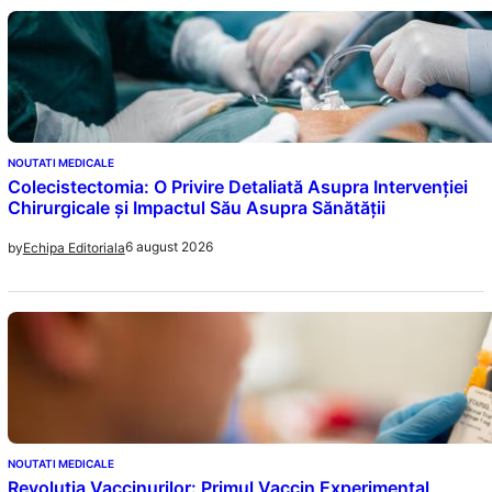
NOUTATI MEDICALE
Colecistectomia: O Privire Detaliată Asupra Intervenției
Chirurgicale și Impactul Său Asupra Sănătății
6 august 2026
by
Echipa Editoriala
NOUTATI MEDICALE
Revoluția Vaccinurilor: Primul Vaccin Experimental