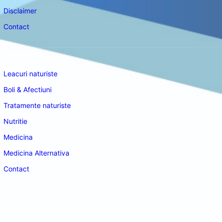
Disclaimer
Contact
Navigare
Leacuri naturiste
Boli & Afectiuni
Tratamente naturiste
Nutritie
Medicina
Medicina Alternativa
Contact
doctordeco.ro
©2026. All Rights Reserved.