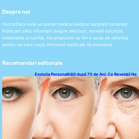
Despre noi
DoctorDeco este un portal medical dedicat sanatatii romanilor.
Publicam zilnic informatii despre afectiuni, remedii naturiste,
tratamente si nutritie. Ne propunem sa fim o sursa de referinta
pentru cei care cauta informatii medicale de incredere.
Recomandari editoriale
Evoluția Personalității după 70 de Ani: Ce Revelații Ne
Oferă Studiile Psihologice