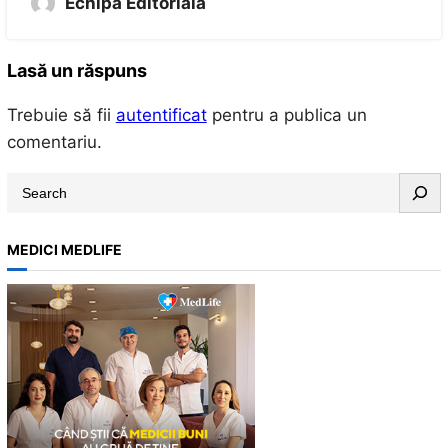
Echipa Editoriala
Lasă un răspuns
Trebuie să fii
autentificat
pentru a publica un
comentariu.
S
e
a
MEDICI MEDLIFE
r
c
h