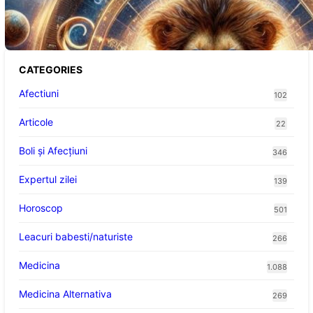
Abundență pentru Cinci Zodii în 2026
CATEGORIES
Afectiuni
102
Articole
22
Boli și Afecțiuni
346
Expertul zilei
139
Horoscop
501
Leacuri babesti/naturiste
266
Medicina
1.088
Medicina Alternativa
269