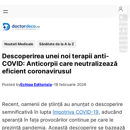
Sari
Skip
la
to
Boli si
Afectiun
conținut
content
Sănătat
de la A la
Medici
Tratame
Noutati Medicale
Sănătate de la A la Z
Nutriti
Diction
Descoperirea unei noi terapii anti-
COVID: Anticorpii care neutralizează
eficient coronavirusul
Posted by
Echipa Editoriala
–
18 februarie 2026
Recent, oamenii de știință au anunțat o descoperire
semnificativă în lupta
împotriva COVID-19
, aducând
speranță în fața provocărilor continue pe care le
prezintă pandemia. Această descoperire se bazează