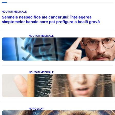
NOUTATI MEDICALE
Semnele nespecifice ale cancerului: Înțelegerea
simptomelor banale care pot prefigura o boală gravă
NOUTATI MEDICALE
Inteligența dincolo de note: Semnele unui IQ
ridicat care nu țin de școală
NOUTATI MEDICALE
Semnele unei deficiențe de proteine:
Impactul asupra sănătății tale
HOROSCOP
Portalul Leului 8/8: Oportunități de