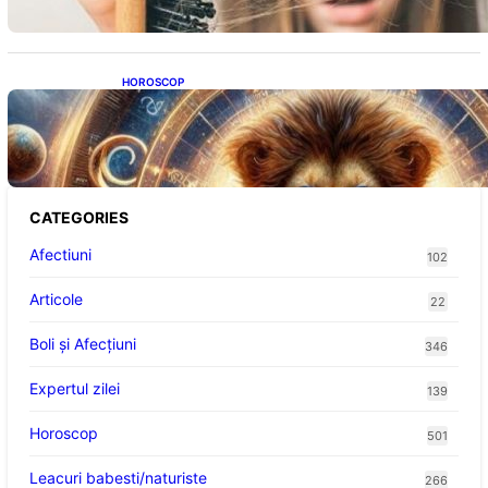
HOROSCOP
Portalul Leului 8/8: Oportunități de
Abundență pentru Cinci Zodii în 2026
CATEGORIES
Afectiuni
102
Articole
22
Boli și Afecțiuni
346
Expertul zilei
139
Horoscop
501
Leacuri babesti/naturiste
266