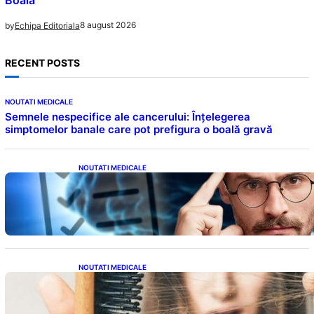
8 august 2026
by
Echipa Editoriala
RECENT POSTS
NOUTATI MEDICALE
Semnele nespecifice ale cancerului: Înțelegerea
simptomelor banale care pot prefigura o boală gravă
NOUTATI MEDICALE
Inteligența dincolo de note: Semnele unui IQ
ridicat care nu țin de școală
NOUTATI MEDICALE
Semnele unei deficiențe de proteine:
Impactul asupra sănătății tale