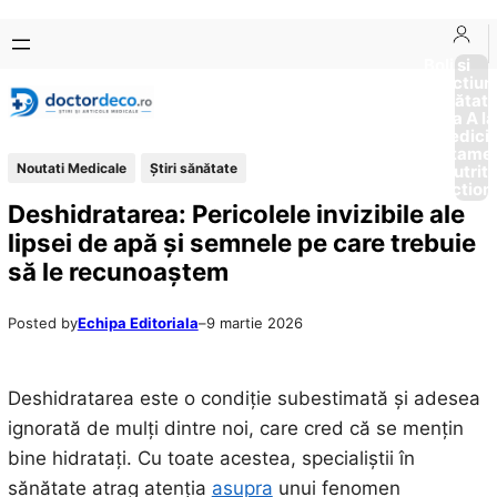
Sari
Skip
la
to
Boli si
Afectiun
conținut
content
Sănătat
de la A la
Medici
Tratame
Noutati Medicale
Ştiri sănătate
Nutriti
Diction
Deshidratarea: Pericolele invizibile ale
lipsei de apă și semnele pe care trebuie
să le recunoaștem
Posted by
Echipa Editoriala
–
9 martie 2026
Deshidratarea este o condiție subestimată și adesea
ignorată de mulți dintre noi, care cred că se mențin
bine hidratați. Cu toate acestea, specialiștii în
sănătate atrag atenția
asupra
unui fenomen