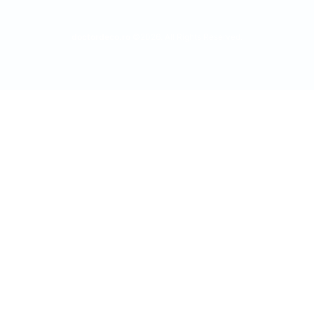
doctordeco.ro
©2026. All Rights Reserved.