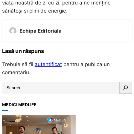
viața noastră de zi cu zi, pentru a ne menține
sănătoși și plini de energie.
Echipa Editoriala
Lasă un răspuns
Trebuie să fii
autentificat
pentru a publica un
comentariu.
S
e
a
MEDICI MEDLIFE
r
c
h