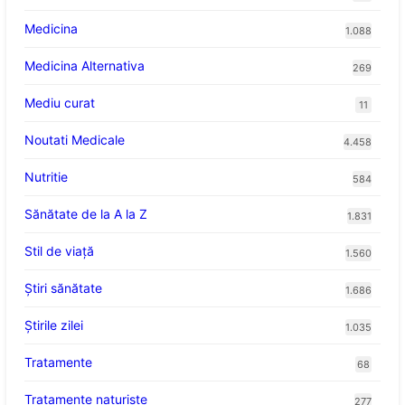
Medicina
1.088
Medicina Alternativa
269
Mediu curat
11
Noutati Medicale
4.458
Nutritie
584
Sănătate de la A la Z
1.831
Stil de viaţă
1.560
Ştiri sănătate
1.686
Știrile zilei
1.035
Tratamente
68
Tratamente naturiste
277