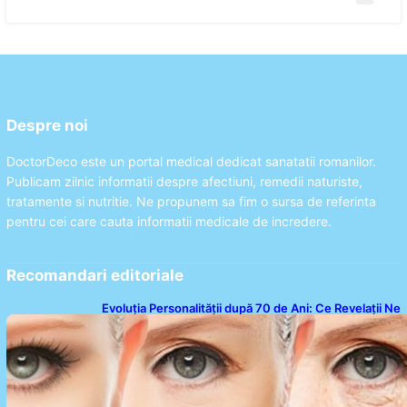
Despre noi
DoctorDeco este un portal medical dedicat sanatatii romanilor.
Publicam zilnic informatii despre afectiuni, remedii naturiste,
tratamente si nutritie. Ne propunem sa fim o sursa de referinta
pentru cei care cauta informatii medicale de incredere.
Recomandari editoriale
Evoluția Personalității după 70 de Ani: Ce Revelații Ne
Oferă Studiile Psihologice