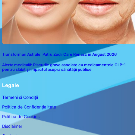
Transformări Astrale: Patru Zodii Care Renasc în August 2026
Alerta medicală: Riscurile grave asociate cu medicamentele GLP-1
pentru slăbit și impactul asupra sănătății publice
Legale
Termeni și Condiții
Politica de Confidențialitate
Politica de Cookies
Disclaimer