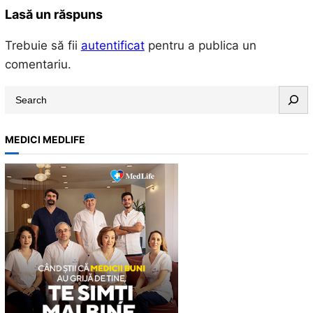
Lasă un răspuns
Trebuie să fii
autentificat
pentru a publica un
comentariu.
S
e
a
MEDICI MEDLIFE
r
c
h