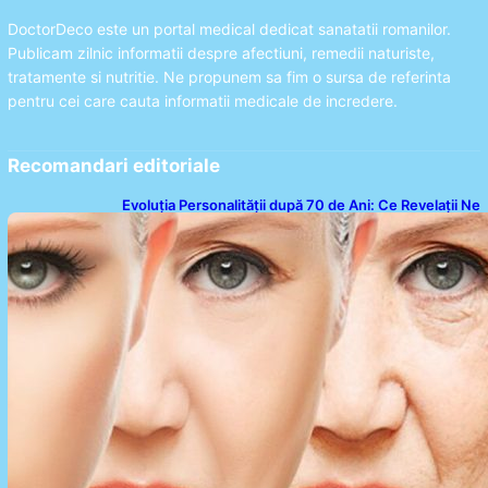
DoctorDeco este un portal medical dedicat sanatatii romanilor.
Publicam zilnic informatii despre afectiuni, remedii naturiste,
tratamente si nutritie. Ne propunem sa fim o sursa de referinta
pentru cei care cauta informatii medicale de incredere.
Recomandari editoriale
Evoluția Personalității după 70 de Ani: Ce Revelații Ne
Oferă Studiile Psihologice