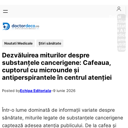
Sari
Skip
la
to
Boli si
Afectiun
conținut
content
Sănătat
de la A la
Medici
Tratame
Noutati Medicale
Ştiri sănătate
Nutriti
Diction
Dezvăluirea miturilor despre
substanțele cancerigene: Cafeaua,
cuptorul cu microunde și
antiperspirantele în centrul atenției
Posted by
Echipa Editoriala
–
9 iunie 2026
Într-o lume dominată de informații variate despre
sănătate, miturile legate de substanțele cancerigene
captează adesea atenția publicului. De la cafea și