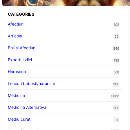
CATEGORIES
Afectiuni
102
Articole
22
Boli și Afecțiuni
346
Expertul zilei
139
Horoscop
501
Leacuri babesti/naturiste
266
Medicina
1.088
Medicina Alternativa
269
Mediu curat
11