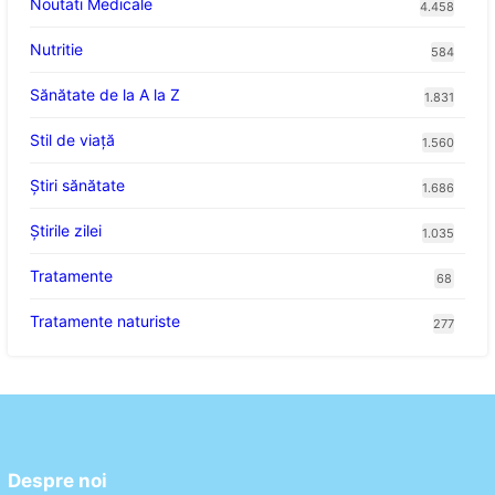
Noutati Medicale
4.458
Nutritie
584
Sănătate de la A la Z
1.831
Stil de viaţă
1.560
Ştiri sănătate
1.686
Știrile zilei
1.035
Tratamente
68
Tratamente naturiste
277
Despre noi