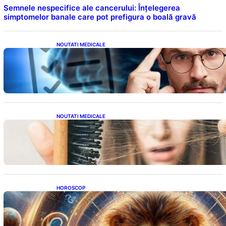
Semnele nespecifice ale cancerului: Înțelegerea
simptomelor banale care pot prefigura o boală gravă
NOUTATI MEDICALE
Inteligența dincolo de note: Semnele unui IQ
ridicat care nu țin de școală
NOUTATI MEDICALE
Semnele unei deficiențe de proteine:
Impactul asupra sănătății tale
HOROSCOP
Portalul Leului 8/8: Oportunități de
Abundență pentru Cinci Zodii în 2026