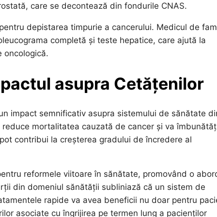
prostată, care se decontează din fondurile CNAS.
pentru depistarea timpurie a cancerului. Medicul de fami
leucograma completă și teste hepatice, care ajută la
e oncologică.
mpactul asupra Cetățenilor
n impact semnificativ asupra sistemului de sănătate di
a reduce mortalitatea cauzată de cancer și va îmbunătăț
pot contribui la creșterea gradului de încredere al
 pentru reformele viitoare în sănătate, promovând o abor
erții din domeniul sănătății subliniază că un sistem de
ratamentele rapide va avea beneficii nu doar pentru paci
ilor asociate cu îngrijirea pe termen lung a pacienților