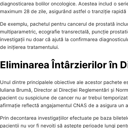
diagnosticarea bolilor oncologice. Acestea includ o serie
maximum 28 de zile, asigurând astfel o tranziție rapidă 
De exemplu, pachetul pentru cancerul de prostată includ
multiparametric, ecografie transrectală, puncție prostati
investigații nu doar că ajută la confirmarea diagnosticulu
de inițierea tratamentului.
Eliminarea Întârzierilor în 
Unul dintre principalele obiective ale acestor pachete est
Iuliana Brumă, Director al Direcției Reglementări și No
pacient cu suspiciune de cancer nu ar trebui temporizat 
afirmație reflectă angajamentul CNAS de a asigura un acc
Prin decontarea investigațiilor efectuate pe baza biletel
pacienții nu vor fi nevoiți să aștepte perioade lungi pe