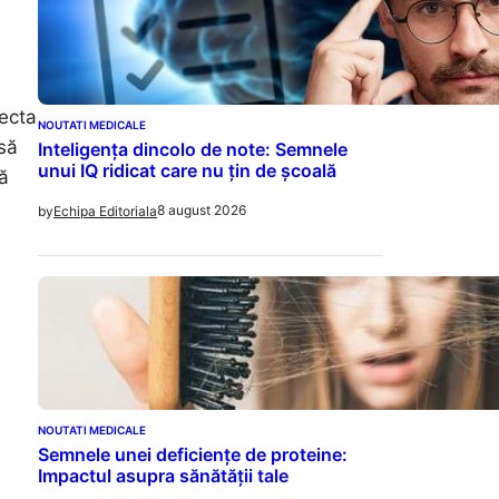
fecta
NOUTATI MEDICALE
să
Inteligența dincolo de note: Semnele
unui IQ ridicat care nu țin de școală
ă
8 august 2026
by
Echipa Editoriala
NOUTATI MEDICALE
Semnele unei deficiențe de proteine:
Impactul asupra sănătății tale