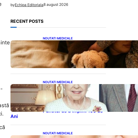
e
8 august 2026
by
Echipa Editoriala
RECENT POSTS
NOUTATI MEDICALE
ainte
Somnul Sănătos: Câte Ore
Trebuie Să Dormi în Funcție
de Vârstă și Impactul
Asupra Sănătății
NOUTATI MEDICALE
Longevitatea în Rândul
h-
Celebrităților: Lecții din
Viața Prințului Philip și a
Altora care Au Fost Pe
astă
Punctul de a Împlini 100 de
i.
Ani
 că
NOUTATI MEDICALE