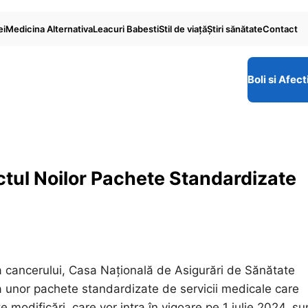
ei
Medicina Alternativa
Leacuri Babesti
Stil de viaţă
Ştiri sănătate
Contact
Boli si Afect
tul Noilor Pachete Standardizate
iva cancerului, Casa Națională de Asigurări de Sănătate
ea unor pachete standardizate de servicii medicale care
modificări, care vor intra în vigoare pe 1 iulie 2024, su