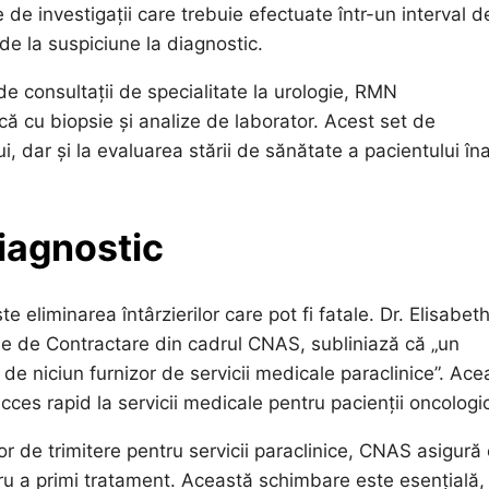
 de investigații care trebuie efectuate într-un interval d
de la suspiciune la diagnostic.
e consultații de specialitate la urologie, RMN
că cu biopsie și analize de laborator. Acest set de
i, dar și la evaluarea stării de sănătate a pacientului în
Diagnostic
e eliminarea întârzierilor care pot fi fatale. Dr. Elisabet
rme de Contractare din cadrul CNAS, subliniază că „un
de niciun furnizor de servicii medicale paraclinice”. Ace
es rapid la servicii medicale pentru pacienții oncologic
or de trimitere pentru servicii paraclinice, CNAS asigură
ntru a primi tratament. Această schimbare este esențială,