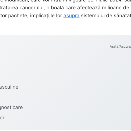
i tratarea cancerului, o boală care afectează milioane de
tor pachete, implicațiile lor
asupra
sistemului de sănătat
[Arata/Ascun
asculine
gnosticare
or