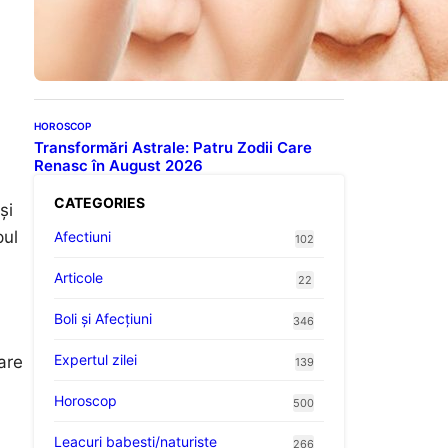
Evoluția Personalității după
70 de Ani: Ce Revelații Ne
Oferă Studiile Psihologice
HOROSCOP
Transformări Astrale: Patru Zodii Care
Renasc în August 2026
CATEGORIES
și
pul
Afectiuni
102
Articole
22
Boli și Afecțiuni
346
Expertul zilei
are
139
Horoscop
500
Leacuri babesti/naturiste
266