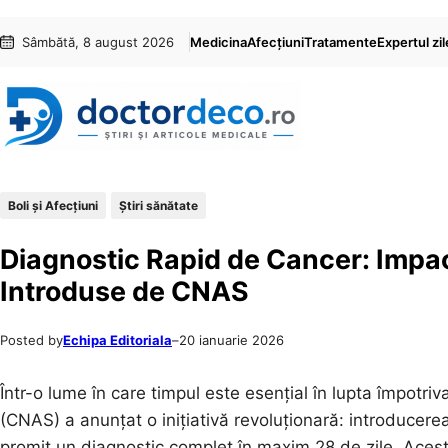
Sari
Skip
Sâmbătă, 8 august 2026
Medicina
Afecțiuni
Tratamente
Expertul zil
la
to
conținut
content
Boli și Afecțiuni
Ştiri sănătate
Diagnostic Rapid de Cancer: Impac
Introduse de CNAS
Posted by
Echipa Editoriala
–
20 ianuarie 2026
Într-o lume în care timpul este esențial în lupta împotr
(CNAS) a anunțat o inițiativă revoluționară: introducer
promit un diagnostic complet în maxim 28 de zile. Aceste 