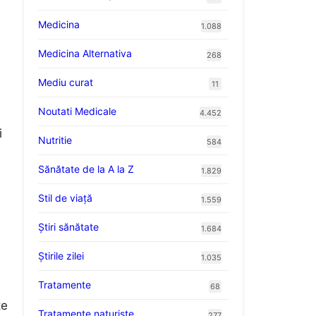
Medicina
1.088
Medicina Alternativa
268
Mediu curat
11
Noutati Medicale
4.452
i
Nutritie
584
Sănătate de la A la Z
1.829
Stil de viaţă
1.559
Ştiri sănătate
1.684
Știrile zilei
1.035
Tratamente
68
te
Tratamente naturiste
277