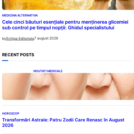
MEDICINA ALTERNATIVA
Cele cinci băuturi esențiale pentru menținerea glicemiei
sub control pe timpul nopții: Ghidul specialistului
7 august 2026
by
Echipa Editoriala
RECENT POSTS
NOUTATI MEDICALE
Evoluția Personalității după 70 de Ani: Ce
Revelații Ne Oferă Studiile Psihologice
HOROSCOP
Transformări Astrale: Patru Zodii Care Renasc în August
2026