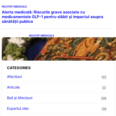
NOUTATI MEDICALE
Alerta medicală: Riscurile grave asociate cu
medicamentele GLP-1 pentru slăbit și impactul asupra
sănătății publice
NOUTATI MEDICALE
Postul Adormirii Maicii Domnului: Tradiții,
Superstiții și Implicații Spiritualitate în 2026
CATEGORIES
Afectiuni
102
Articole
22
Boli și Afecțiuni
346
Expertul zilei
139