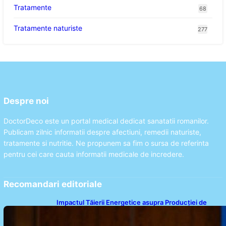
Tratamente
68
Tratamente naturiste
277
Despre noi
DoctorDeco este un portal medical dedicat sanatatii romanilor.
Publicam zilnic informatii despre afectiuni, remedii naturiste,
tratamente si nutritie. Ne propunem sa fim o sursa de referinta
pentru cei care cauta informatii medicale de incredere.
Recomandari editoriale
Impactul Tăierii Energetice asupra Producției de
Medicamente: Avertismentul lui Alexandru Rogobete
către Guvernul României