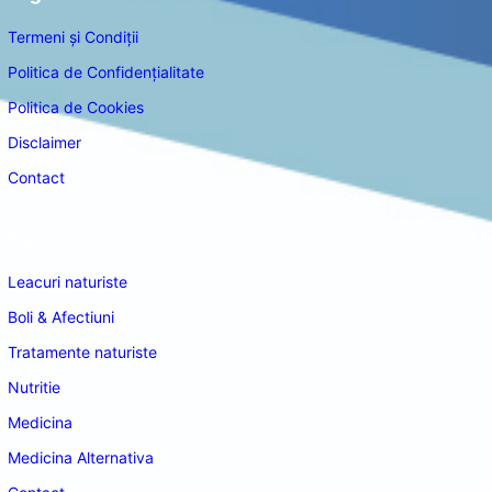
Termeni și Condiții
Politica de Confidențialitate
Politica de Cookies
Disclaimer
Contact
Navigare
Leacuri naturiste
Boli & Afectiuni
Tratamente naturiste
Nutritie
Medicina
Medicina Alternativa