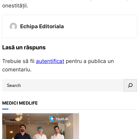
onestității.
Echipa Editoriala
Lasă un răspuns
Trebuie să fii
autentificat
pentru a publica un
comentariu.
S
e
a
MEDICI MEDLIFE
r
c
h