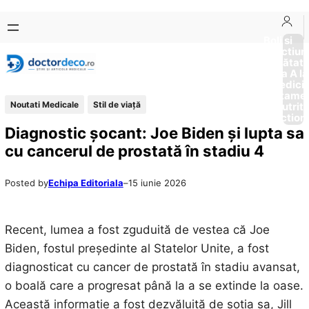
Sari
Skip
la
to
Boli si
Afectiun
conținut
content
Sănătat
de la A la
Medici
Tratame
Noutati Medicale
Stil de viaţă
Nutriti
Diction
Diagnostic șocant: Joe Biden și lupta sa
cu cancerul de prostată în stadiu 4
Posted by
Echipa Editoriala
–
15 iunie 2026
Recent, lumea a fost zguduită de vestea că Joe
Biden, fostul președinte al Statelor Unite, a fost
diagnosticat cu cancer de prostată în stadiu avansat,
o boală care a progresat până la a se extinde la oase.
Această informație a fost dezvăluită de soția sa, Jill