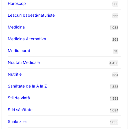
Horoscop
500
Leacuri babesti/naturiste
266
Medicina
1.088
Medicina Alternativa
268
Mediu curat
11
Noutati Medicale
4.450
Nutritie
584
Sănătate de la A la Z
1.828
Stil de viaţă
1.558
Ştiri sănătate
1.684
Știrile zilei
1.035