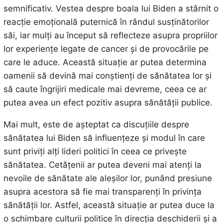
semnificativ. Vestea despre boala lui Biden a stârnit o
reacție emoțională puternică în rândul susținătorilor
săi, iar mulți au început să reflecteze asupra propriilor
lor experiențe legate de cancer și de provocările pe
care le aduce. Această situație ar putea determina
oamenii să devină mai conștienți de sănătatea lor și
să caute îngrijiri medicale mai devreme, ceea ce ar
putea avea un efect pozitiv asupra sănătății publice.
Mai mult, este de așteptat ca discuțiile despre
sănătatea lui Biden să influențeze și modul în care
sunt priviți alți lideri politici în ceea ce privește
sănătatea. Cetățenii ar putea deveni mai atenți la
nevoile de sănătate ale aleșilor lor, punând presiune
asupra acestora să fie mai transparenți în privința
sănătății lor. Astfel, această situație ar putea duce la
o schimbare culturii politice în direcția deschiderii și a