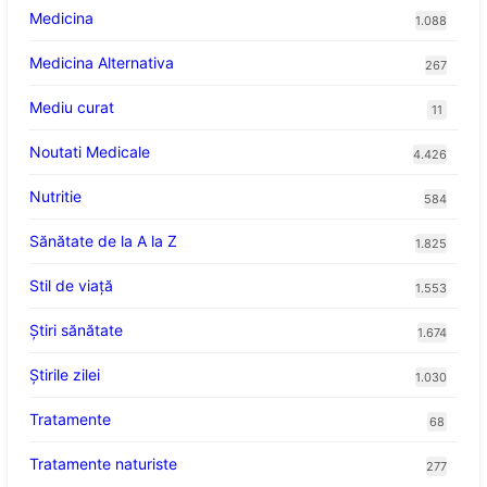
Medicina
1.088
Medicina Alternativa
267
Mediu curat
11
Noutati Medicale
4.426
Nutritie
584
Sănătate de la A la Z
1.825
Stil de viaţă
1.553
Ştiri sănătate
1.674
Știrile zilei
1.030
Tratamente
68
Tratamente naturiste
277