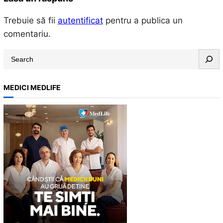
Trebuie să fii
autentificat
pentru a publica un
comentariu.
S
e
a
MEDICI MEDLIFE
r
c
h