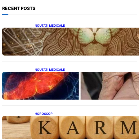
RECENT POSTS
NOUTATI MEDICALE
Energia Portalului 8:8:8: O Fereastră
Cosmică pentru Transformări în Viața Ta
NOUTATI MEDICALE
Ficatul Gras: Semnalul Ușor Ignorat de la
Picioare și Importanța Diagnosticării Timpurii
HOROSCOP
Eclipsa și Karma: Impactul Emoțional Asupra
Zodiilor Leu și Vărsător