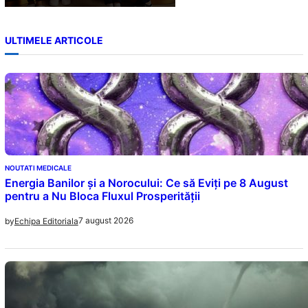
ULTIMELE ARTICOLE
NOUTATI MEDICALE
Energia Banilor și a Norocului: Ce să Eviți pe 8 August
pentru a Nu Bloca Fluxul Prosperității
7 august 2026
by
Echipa Editoriala