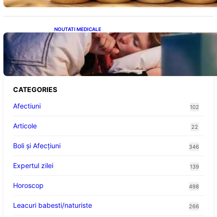
NOUTATI MEDICALE
Tusea seacă nocturnă: Semnale importante
despre sănătatea inimii tale
CATEGORIES
Afectiuni
102
Articole
22
Boli și Afecțiuni
346
Expertul zilei
139
Horoscop
498
Leacuri babesti/naturiste
266