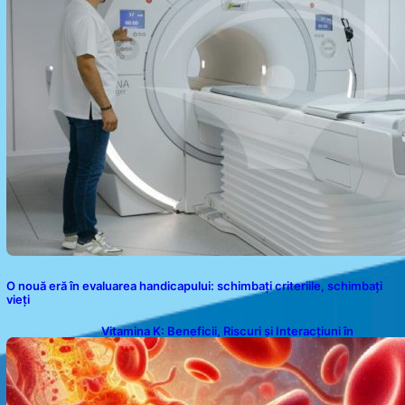
O nouă eră în evaluarea handicapului: schimbați criteriile, schimbați
vieți
Vitamina K: Beneficii, Riscuri și Interacțiuni în
Coagularea Sângelui