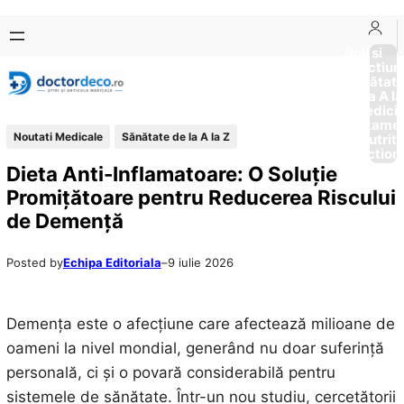
Sari
Skip
la
to
Boli si
Afectiun
conținut
content
Sănătat
de la A la
Medici
Tratame
Noutati Medicale
Sănătate de la A la Z
Nutriti
Diction
Dieta Anti-Inflamatoare: O Soluție
Promițătoare pentru Reducerea Riscului
de Demență
Posted by
Echipa Editoriala
–
9 iulie 2026
Demența este o afecțiune care afectează milioane de
oameni la nivel mondial, generând nu doar suferință
personală, ci și o povară considerabilă pentru
sistemele de sănătate. Într-un nou studiu, cercetătorii