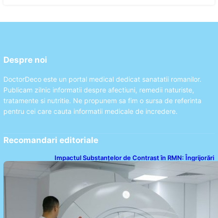
Despre noi
DoctorDeco este un portal medical dedicat sanatatii romanilor.
Publicam zilnic informatii despre afectiuni, remedii naturiste,
tratamente si nutritie. Ne propunem sa fim o sursa de referinta
pentru cei care cauta informatii medicale de incredere.
Recomandari editoriale
Impactul Substanțelor de Contrast în RMN: Îngrijorări
Legate de Gadoliniu și Acidul Oxalic