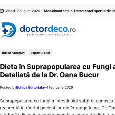
Sari
Skip
Vineri, 7 august 2026
Medicina
Afecțiuni
Tratamente
Expertul zilei
M
la
to
conținut
content
Boli și Afecțiuni
Expertul zilei
Dieta în Suprapopularea cu Fungi a
Detaliată de la Dr. Oana Bucur
Posted by
Echipa Editoriala
–
4 februarie 2026
Suprapopularea cu fungi a intestinului subțire, cunoscu
recurentă în rândul pacienților din întreaga lume. Dr. Oa
a adus în discuție aspecte esențiale legate de dieta nec