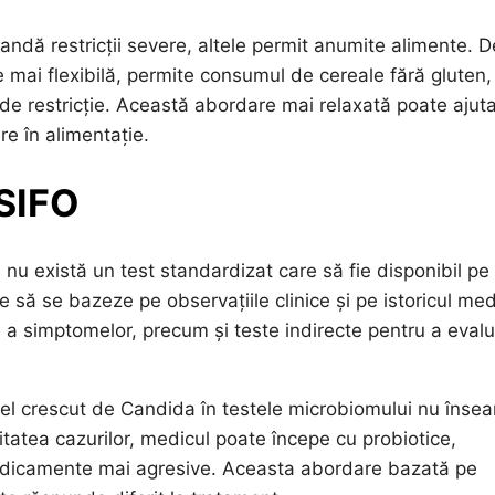
ndă restricții severe, altele permit anumite alimente. D
mai flexibilă, permite consumul de cereale fără gluten,
ă de restricție. Această abordare mai relaxată poate ajut
e în alimentație.
 SIFO
u există un test standardizat care să fie disponibil pe
e să se bazeze pe observațiile clinice și pe istoricul med
ă a simptomelor, precum și teste indirecte pentru a eval
el crescut de Candida în testele microbiomului nu înse
tatea cazurilor, medicul poate începe cu probiotice,
 medicamente mai agresive. Aceasta abordare bazată pe