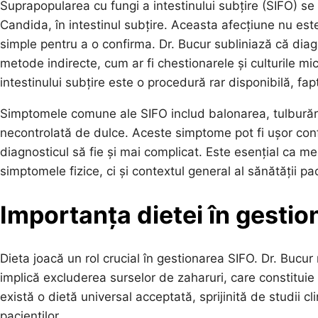
Suprapopularea cu fungi a intestinului subțire (SIFO) se r
Candida, în intestinul subțire. Aceasta afecțiune nu est
simple pentru a o confirma. Dr. Bucur subliniază că dia
metode indirecte, cum ar fi chestionarele și culturile mi
intestinului subțire este o procedură rar disponibilă, fa
Simptomele comune ale SIFO includ balonarea, tulburările
necontrolată de dulce. Aceste simptome pot fi ușor conf
diagnosticul să fie și mai complicat. Este esențial ca me
simptomele fizice, ci și contextul general al sănătății pac
Importanța dietei în gesti
Dieta joacă un rol crucial în gestionarea SIFO. Dr. Bucur
implică excluderea surselor de zaharuri, care constituie 
există o dietă universal acceptată, sprijinită de studii c
pacienților.