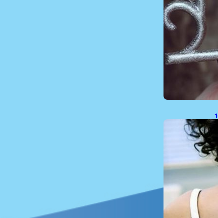
1
P
P