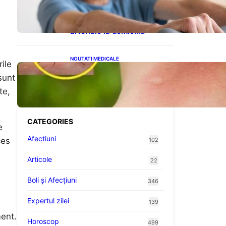
cardiovasculare: Patru
exerciții simple pentru
reducerea tensiunii
arteriale la domiciliu
NOUTATI MEDICALE
rile
Cum bacteriile pielii
sunt
influențează atracția
țânțarilor: O nouă viziune
te,
asupra alegerii victimelor
CATEGORIES
e
Afectiuni
ces
102
Articole
22
Boli și Afecțiuni
346
Expertul zilei
139
ment.
Horoscop
499