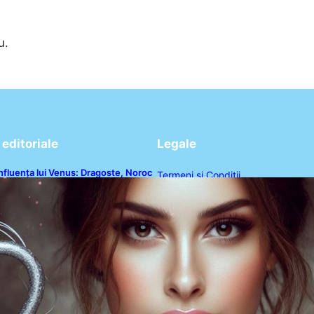
u.
editoriale
Legale
nfluența lui Venus: Dragoste, Noroc
Termeni și Condiții
i Oportunități pentru Tauri și Balanțe
n Weekendul 8-9 August
Politica de Confidențialitate
Politica de Cookies
Disclaimer
Contact