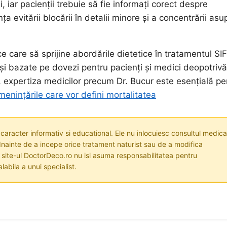
, iar pacienții trebuie să fie informați corect despre
a evitării blocării în detalii minore și a concentrării asu
ce care să sprijine abordările dietetice în tratamentul SI
 și bazate pe dovezi pentru pacienți și medici deopotrivă
, expertiza medicilor precum Dr. Bucur este esențială pe
enințările care vor defini mortalitatea
 caracter informativ si educational. Ele nu inlocuiesc consultul medica
nainte de a incepe orice tratament naturist sau de a modifica
i site-ul DoctorDeco.ro nu isi asuma responsabilitatea pentru
labila a unui specialist.