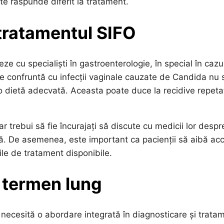
te răspunde diferit la tratament.
 tratamentul SIFO
eze cu specialiști în gastroenterologie, în special în cazu
e confruntă cu infecții vaginale cauzate de Candida nu 
o dietă adecvată. Aceasta poate duce la recidive repeta
ar trebui să fie încurajați să discute cu medicii lor despr
lă. De asemenea, este important ca pacienții să aibă ac
ile de tratament disponibile.
e termen lung
 necesită o abordare integrată în diagnosticare și trata