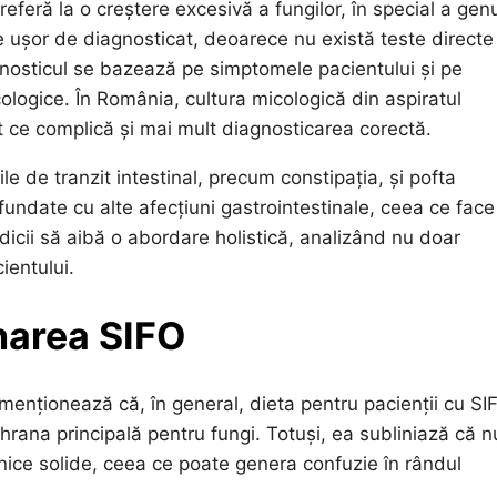
eferă la o creștere excesivă a fungilor, în special a genu
e ușor de diagnosticat, deoarece nu există teste directe 
gnosticul se bazează pe simptomele pacientului și pe
cologice. În România, cultura micologică din aspiratul
pt ce complică și mai mult diagnosticarea corectă.
 de tranzit intestinal, precum constipația, și pofta
undate cu alte afecțiuni gastrointestinale, ceea ce face
dicii să aibă o abordare holistică, analizând nu doar
ientului.
onarea SIFO
 menționează că, în general, dieta pentru pacienții cu SI
hrana principală pentru fungi. Totuși, ea subliniază că n
linice solide, ceea ce poate genera confuzie în rândul