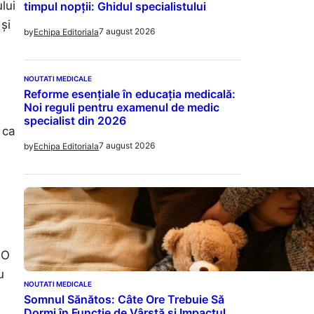
lui
timpul nopții: Ghidul specialistului
și
7 august 2026
by
Echipa Editoriala
NOUTATI MEDICALE
Reforme esențiale în educația medicală:
Noi reguli pentru examenul de medic
specialist din 2026
 ca
7 august 2026
by
Echipa Editoriala
FO
u
NOUTATI MEDICALE
Somnul Sănătos: Câte Ore Trebuie Să
Dormi în Funcție de Vârstă și Impactul