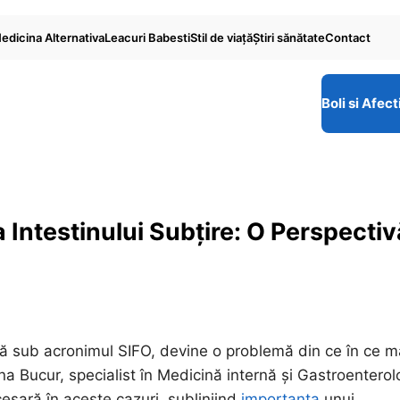
edicina Alternativa
Leacuri Babesti
Stil de viaţă
Ştiri sănătate
Contact
Boli si Afect
 Intestinului Subțire: O Perspectiv
tă sub acronimul SIFO, devine o problemă din ce în ce m
na Bucur, specialist în Medicină internă și Gastroenterol
esară în aceste cazuri, subliniind
importanța
unui