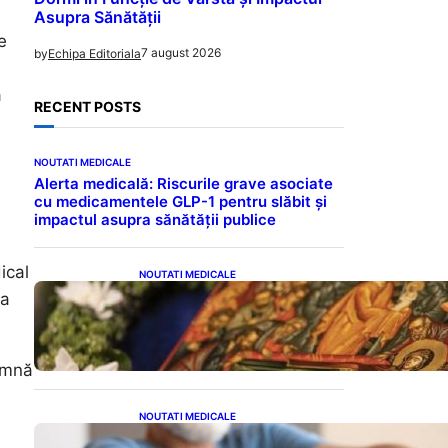
Asupra Sănătății
e
7 august 2026
by
Echipa Editoriala
a
RECENT POSTS
NOUTATI MEDICALE
Alerta medicală: Riscurile grave asociate
cu medicamentele GLP-1 pentru slăbit și
impactul asupra sănătății publice
ical
NOUTATI MEDICALE
Postul Adormirii Maicii
ua
Domnului: Tradiții,
Superstiții și Implicații
Spiritualitate în 2026
amnă
NOUTATI MEDICALE
Îmbunătățirea sănătății