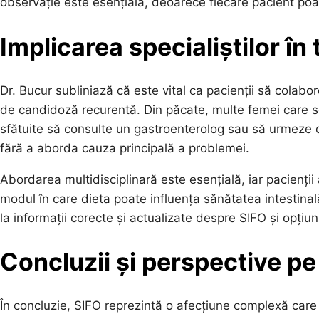
observație este esențială, deoarece fiecare pacient poa
Implicarea specialiștilor în
Dr. Bucur subliniază că este vital ca pacienții să colabor
de candidoză recurentă. Din păcate, multe femei care s
sfătuite să consulte un gastroenterolog sau să urmeze 
fără a aborda cauza principală a problemei.
Abordarea multidisciplinară este esențială, iar pacienții 
modul în care dieta poate influența sănătatea intestina
la informații corecte și actualizate despre SIFO și opțiun
Concluzii și perspective p
În concluzie, SIFO reprezintă o afecțiune complexă care