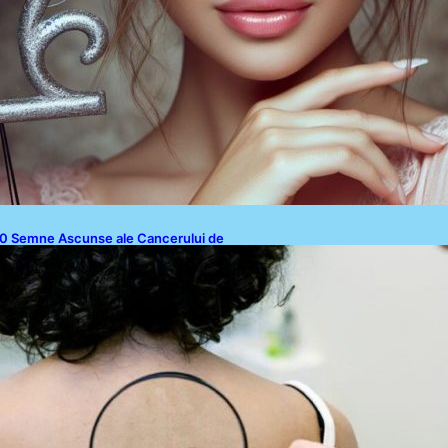
0 Semne Ascunse ale Cancerului de
iele: Ce Trebuie să Știm pentru a Ne
roteja