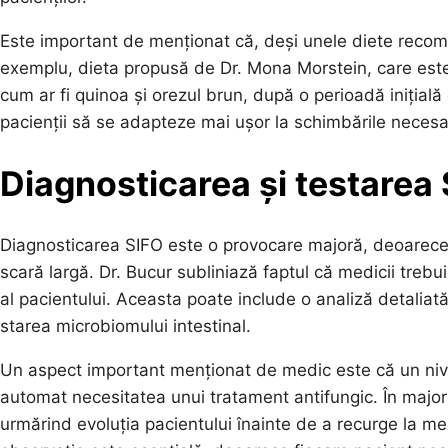
Este important de menționat că, deși unele diete recoma
exemplu, dieta propusă de Dr. Mona Morstein, care este 
cum ar fi quinoa și orezul brun, după o perioadă inițial
pacienții să se adapteze mai ușor la schimbările necesar
Diagnosticarea și testarea
Diagnosticarea SIFO este o provocare majoră, deoarece n
scară largă. Dr. Bucur subliniază faptul că medicii trebui
al pacientului. Aceasta poate include o analiză detaliat
starea microbiomului intestinal.
Un aspect important menționat de medic este că un niv
automat necesitatea unui tratament antifungic. În majori
urmărind evoluția pacientului înainte de a recurge la