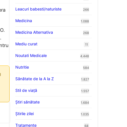
Leacuri babesti/naturiste
pra
266
Medicina
1.088
FO.
Medicina Alternativa
268
.
Mediu curat
11
ntru
Noutati Medicale
4.448
Nutritie
584
l
Sănătate de la A la Z
1.827
Stil de viaţă
1.557
Ştiri sănătate
1.684
Știrile zilei
1.035
Tratamente
68