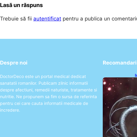
Lasă un răspuns
Trebuie să fii
autentificat
pentru a publica un comentari
Despre noi
Recomandari 
I
DoctorDeco este un portal medical dedicat
ș
sanatatii romanilor. Publicam zilnic informatii
î
despre afectiuni, remedii naturiste, tratamente si
nutritie. Ne propunem sa fim o sursa de referinta
pentru cei care cauta informatii medicale de
incredere.