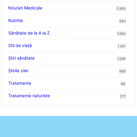
Noutati Medicale
3.993
Nutritie
584
Sănătate de la A la Z
1.680
Stil de viaţă
1.421
Ştiri sănătate
1.596
Știrile zilei
968
Tratamente
68
Tratamente naturiste
277