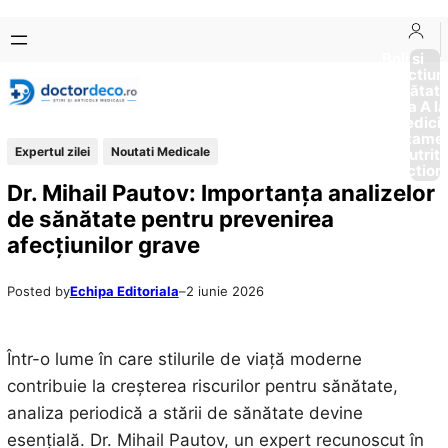
Sari
Skip
la
to
Boli si
Afectiun
conținut
content
Sănătat
de la A la
Medici
Tratame
Expertul zilei
Noutati Medicale
Nutriti
Diction
Dr. Mihail Pautov: Importanța analizelor
de sănătate pentru prevenirea
afecțiunilor grave
Posted by
Echipa Editoriala
–
2 iunie 2026
Într-o lume în care stilurile de viață moderne
contribuie la creșterea riscurilor pentru sănătate,
analiza periodică a stării de sănătate devine
esențială. Dr. Mihail Pautov, un expert recunoscut în