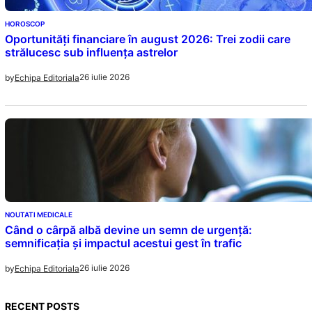
HOROSCOP
Oportunități financiare în august 2026: Trei zodii care
strălucesc sub influența astrelor
26 iulie 2026
by
Echipa Editoriala
NOUTATI MEDICALE
Când o cârpă albă devine un semn de urgență:
semnificația și impactul acestui gest în trafic
26 iulie 2026
by
Echipa Editoriala
RECENT POSTS