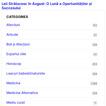
Leii Strălucesc în August: O Lună a Oportunităților și
Succesului
CATEGORIES
Afectiuni
102
Articole
22
Boli și Afecțiuni
346
Expertul zilei
131
Horoscop
453
Leacuri babesti/naturiste
266
Medicina
1.088
Medicina Alternativa
259
Mediu curat
11