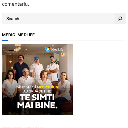
comentariu.
S
e
a
MEDICI MEDLIFE
r
c
h