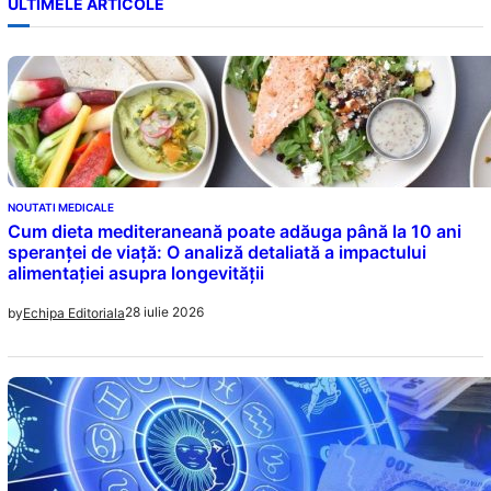
ULTIMELE ARTICOLE
NOUTATI MEDICALE
Cum dieta mediteraneană poate adăuga până la 10 ani
speranței de viață: O analiză detaliată a impactului
alimentației asupra longevității
28 iulie 2026
by
Echipa Editoriala