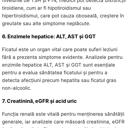
nivelurile de TSH și FT4, medicii pot detecta disfuncții
tiroidiene, cum ar fi hipotiroidismul sau
hipertiroidismul, care pot cauza oboseală, creștere în
greutate sau alte simptome neplăcute.
6. Enzimele hepatice: ALT, AST și GGT
Ficatul este un organ vital care poate suferi leziuni
fără a prezenta simptome evidente. Analizele pentru
enzimile hepatice ALT, AST și GGT sunt esențiale
pentru a evalua sănătatea ficatului și pentru a
detecta afecțiuni precum hepatita sau ficatul gras
non-alcoolic.
7. Creatinină, eGFR și acid uric
Funcția renală este vitală pentru menținerea sănătății
generale, iar analizele care măsoară creatinina, eGFR