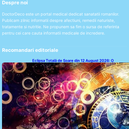
Despre noi
DoctorDeco este un portal medical dedicat sanatatii romanilor.
Publicam zilnic informatii despre afectiuni, remedii naturiste,
tratamente si nutritie. Ne propunem sa fim o sursa de referinta
pentru cei care cauta informatii medicale de incredere.
Recomandari editoriale
Eclipsa Totală de Soare din 12 August 2026: O
Analiză a Impactului asupra Trei Zodii și a Ciclului de
18 Ani