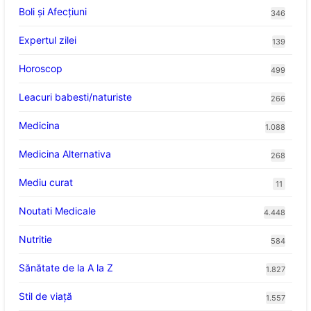
Boli și Afecțiuni
346
Expertul zilei
139
Horoscop
499
Leacuri babesti/naturiste
266
Medicina
1.088
Medicina Alternativa
268
Mediu curat
11
Noutati Medicale
4.448
Nutritie
584
Sănătate de la A la Z
1.827
Stil de viaţă
1.557