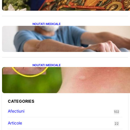
NOUTATI MEDICALE
Îmbunătățirea sănătății cardiovasculare:
Patru exerciții simple pentru reducerea
tensiunii arteriale la domiciliu
NOUTATI MEDICALE
Cum bacteriile pielii influențează atracția
țânțarilor: O nouă viziune asupra alegerii
victimelor
CATEGORIES
Afectiuni
102
Articole
22