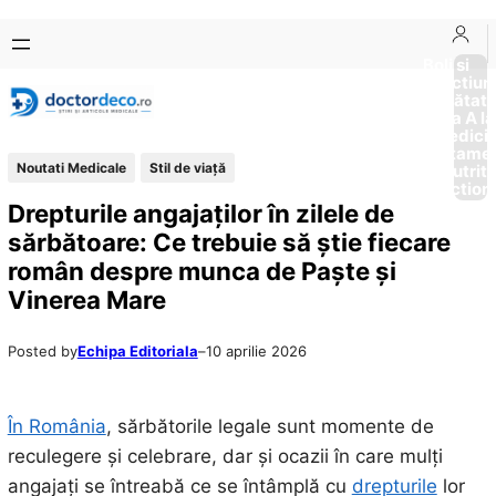
Sari
Skip
la
to
Boli si
Afectiun
conținut
content
Sănătat
de la A la
Medici
Tratame
Noutati Medicale
Stil de viaţă
Nutriti
Diction
Drepturile angajaților în zilele de
sărbătoare: Ce trebuie să știe fiecare
român despre munca de Paște și
Vinerea Mare
Posted by
Echipa Editoriala
–
10 aprilie 2026
În România
, sărbătorile legale sunt momente de
reculegere și celebrare, dar și ocazii în care mulți
angajați se întreabă ce se întâmplă cu
drepturile
lor