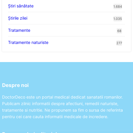
Ştiri sănătate
1.684
Știrile zilei
1.035
Tratamente
68
Tratamente naturiste
277
Despre noi
DoctorDeco este un portal medical dedicat sanatatii romanilor.
Publicam zilnic informatii despre afectiuni, remedii naturiste,
tratamente si nutritie. Ne propunem sa fim o sursa de referinta
pentru cei care cauta informatii medicale de incredere.