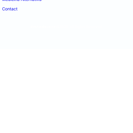
Contact
doctordeco.ro
©2026. All Rights Reserved.