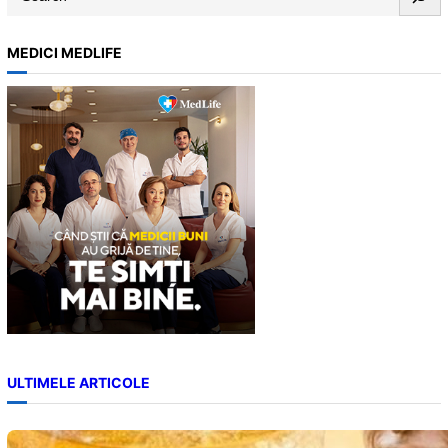
e
a
MEDICI MEDLIFE
r
c
h
ULTIMELE ARTICOLE