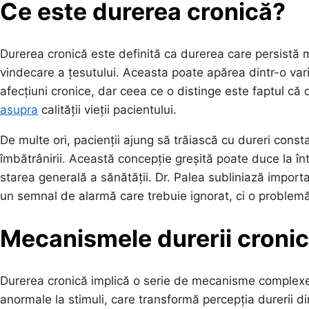
Ce este durerea cronică?
Durerea cronică este definită ca durerea care persistă 
vindecare a țesutului. Aceasta poate apărea dintr-o varie
afecțiuni cronice, dar ceea ce o distinge este faptul c
asupra
calității vieții pacientului.
De multe ori, pacienții ajung să trăiască cu dureri con
îmbătrânirii. Această concepție greșită poate duce la în
starea generală a sănătății. Dr. Palea subliniază import
un semnal de alarmă care trebuie ignorat, ci o problemă
Mecanismele durerii croni
Durerea cronică implică o serie de mecanisme complexe. A
anormale la stimuli, care transformă percepția durerii 