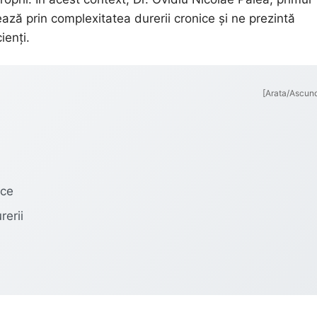
ează prin complexitatea durerii cronice și ne prezintă
ienți.
[Arata/Ascun
ice
rerii