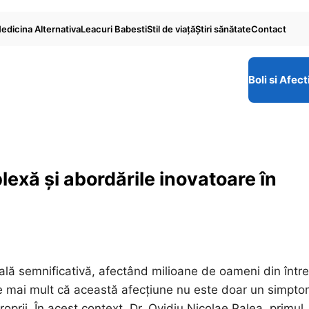
edicina Alternativa
Leacuri Babesti
Stil de viaţă
Ştiri sănătate
Contact
Boli si Afect
exă și abordările inovatoare în
ală semnificativă, afectând milioane de oameni din într
n ce mai mult că această afecțiune nu este doar un simpto
oprii. În acest context, Dr. Ovidiu Nicolae Palea, primul