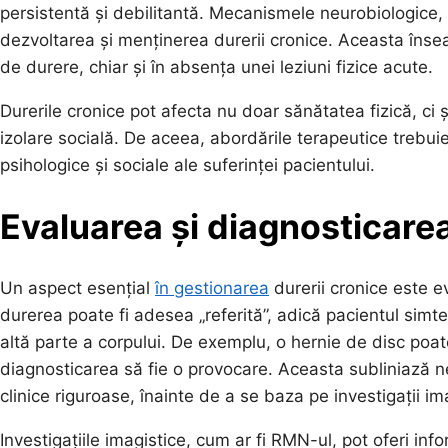
persistentă și debilitantă. Mecanismele neurobiologice, in
dezvoltarea și menținerea durerii cronice. Aceasta îns
de durere, chiar și în absența unei leziuni fizice acute.
Durerile cronice pot afecta nu doar sănătatea fizică, ci
izolare socială. De aceea, abordările terapeutice trebui
psihologice și sociale ale suferinței pacientului.
Evaluarea și diagnosticarea
Un aspect esențial
în gestionarea
durerii cronice este e
durerea poate fi adesea „referită”, adică pacientul simte
altă parte a corpului. De exemplu, o hernie de disc poa
diagnosticarea să fie o provocare. Aceasta subliniază 
clinice riguroase, înainte de a se baza pe investigații im
Investigațiile imagistice, cum ar fi RMN-ul, pot oferi in