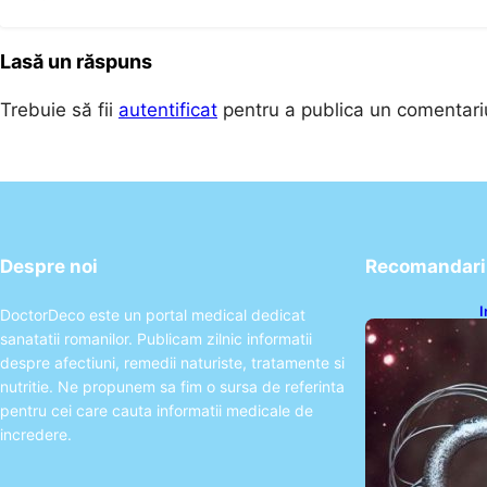
Lasă un răspuns
Trebuie să fii
autentificat
pentru a publica un comentari
Despre noi
Recomandari 
I
DoctorDeco este un portal medical dedicat
ș
sanatatii romanilor. Publicam zilnic informatii
î
despre afectiuni, remedii naturiste, tratamente si
nutritie. Ne propunem sa fim o sursa de referinta
pentru cei care cauta informatii medicale de
incredere.