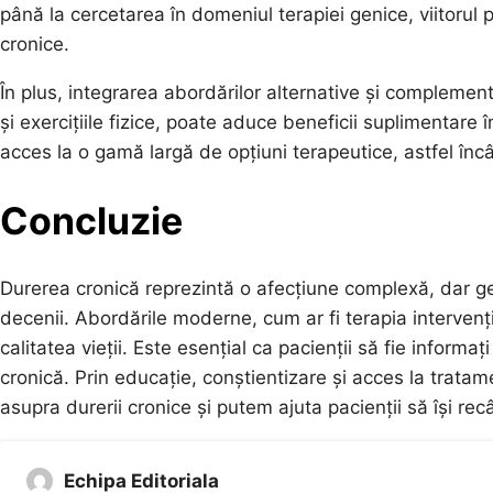
până la cercetarea în domeniul terapiei genice, viitorul 
cronice.
În plus, integrarea abordărilor alternative și complemen
și exercițiile fizice, poate aduce beneficii suplimentare 
acces la o gamă largă de opțiuni terapeutice, astfel încât
Concluzie
Durerea cronică reprezintă o afecțiune complexă, dar ge
decenii. Abordările moderne, cum ar fi terapia intervenți
calitatea vieții. Este esențial ca pacienții să fie inform
cronică. Prin educație, conștientizare și acces la trat
asupra durerii cronice și putem ajuta pacienții să își recâ
Echipa Editoriala