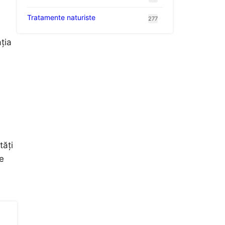
Tratamente naturiste
277
ția
tăți
ne