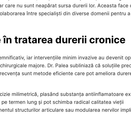
dar care nu sunt neapărat sursa durerii lor. Aceasta face 
olaborarea între specialiști din diverse domenii pentru a
 în tratarea durerii cronice
emnificativ, iar intervențiile minim invazive au devenit op
 chirurgicale majore. Dr. Palea subliniază că soluțiile pr
diofrecvența sunt metode eficiente care pot ameliora durer
recizie milimetrică, plasând substanța antiinflamatoare e
pe termen lung și pot schimba radical calitatea vieții
ntul structurilor articulare sau modularea nervilor impli