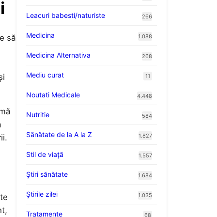
i
Leacuri babesti/naturiste
266
Medicina
1.088
ie să
Medicina Alternativa
268
Mediu curat
și
11
Noutati Medicale
4.448
rmă
Nutritie
584
a
Sănătate de la A la Z
1.827
i.
Stil de viaţă
1.557
Ştiri sănătate
1.684
Știrile zilei
1.035
te
t,
Tratamente
68