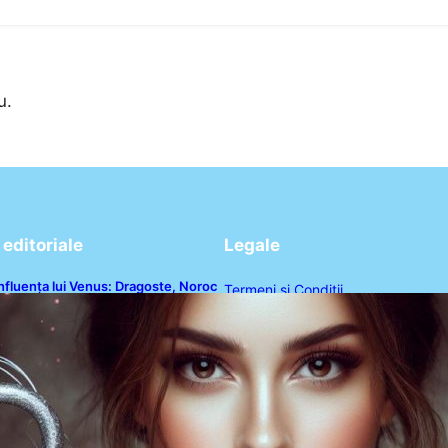
u.
editoriale
Legale
nfluența lui Venus: Dragoste, Noroc
Termeni și Condiții
i Oportunități pentru Tauri și Balanțe
n Weekendul 8-9 August
Politica de Confidențialitate
Politica de Cookies
Disclaimer
Contact