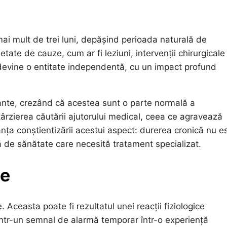
mai mult de trei luni, depășind perioada naturală de
tate de cauze, cum ar fi leziuni, intervenții chirurgicale
ă devine o entitate independentă, cu un impact profund
stante, crezând că acestea sunt o parte normală a
târzierea căutării ajutorului medical, ceea ce agravează
anța conștientizării acestui aspect: durerea cronică nu e
 de sănătate care necesită tratament specializat.
ce
ceasta poate fi rezultatul unei reacții fiziologice
dintr-un semnal de alarmă temporar într-o experiență