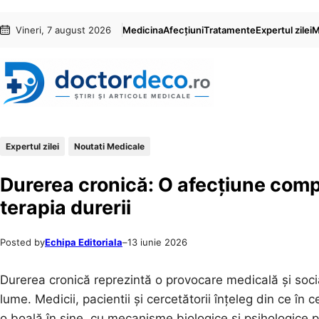
Sari
Skip
Vineri, 7 august 2026
Medicina
Afecțiuni
Tratamente
Expertul zilei
M
la
to
conținut
content
Expertul zilei
Noutati Medicale
Durerea cronică: O afecțiune compl
terapia durerii
Posted by
Echipa Editoriala
–
13 iunie 2026
Durerea cronică reprezintă o provocare medicală și soci
lume. Medicii, pacientii și cercetătorii înțeleg din ce î
o boală în sine, cu mecanisme biologice și psihologice pr