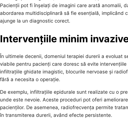
Pacienții pot fi înșelați de imagini care arată anomalii, 
abordarea multidisciplinară să fie esențială, implicând c
ajunge la un diagnostic corect.
Intervențiile minim invazive
În ultimele decenii, domeniul terapiei durerii a evoluat s
viabile pentru pacienți care doresc să evite intervențiile
infiltrațiile ghidate imagistic, blocurile nervoase și ra
fără a necesita o operație.
De exemplu, infiltrațiile epidurale sunt realizate cu o p
unde este nevoie. Aceste proceduri pot oferi ameliorare 
pacienților. De asemenea, radiofrecvența permite tratame
în transmiterea durerii, având efecte persistente.