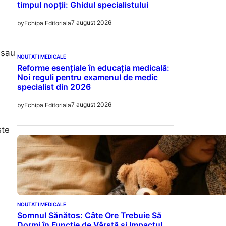
timpul nopții: Ghidul specialistului
7 august 2026
by
Echipa Editoriala
 sau
NOUTATI MEDICALE
Reforme esențiale în educația medicală:
Noi reguli pentru examenul de medic
specialist din 2026
7 august 2026
by
Echipa Editoriala
ste
NOUTATI MEDICALE
Somnul Sănătos: Câte Ore Trebuie Să
Dormi în Funcție de Vârstă și Impactul