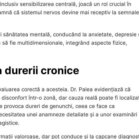
clusiv sensibilizarea centrală, joacă un rol crucial în
eamnă că sistemul nervos devine mai receptiv la semnale
 și sănătatea mentală, conducând la anxietate, depresie 
e să fie multidimensionale, integrând aspecte fizice,
 durerii cronice
valuarea corectă a acesteia. Dr. Palea evidențiază că
 disconfort într-o zonă, dar cauza reală poate fi localiza
te provoca dureri de genunchi, ceea ce face ca
necesitatea unei anamneze detaliate și a unor examinări
agistice.
formații valoroase, dar pot conduce și la capcane diagnost