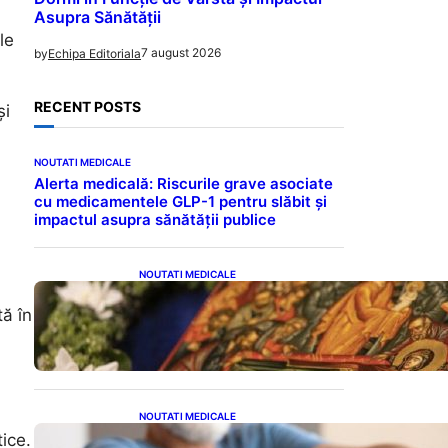
Asupra Sănătății
le
7 august 2026
by
Echipa Editoriala
RECENT POSTS
și
NOUTATI MEDICALE
Alerta medicală: Riscurile grave asociate
cu medicamentele GLP-1 pentru slăbit și
impactul asupra sănătății publice
NOUTATI MEDICALE
Postul Adormirii Maicii
Domnului: Tradiții,
tă în
Superstiții și Implicații
Spiritualitate în 2026
NOUTATI MEDICALE
Îmbunătățirea sănătății
ice.