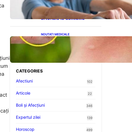
cardiovasculare: Patru
ca
exerciții simple pentru
reducerea tensiunii
arteriale la domiciliu
NOUTATI MEDICALE
Cum bacteriile pielii
influențează atracția
țânțarilor: O nouă viziune
asupra alegerii victimelor
țiuni
ecum
CATEGORIES
ea
Afectiuni
102
Articole
22
xact
Boli și Afecțiuni
346
cați
Expertul zilei
139
Horoscop
499