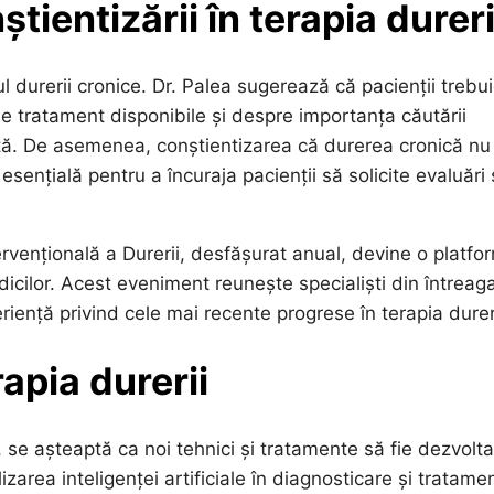
tientizării în terapia dureri
l durerii cronice. Dr. Palea sugerează că pacienții trebu
 de tratament disponibile și despre importanța căutării
ntă. De asemenea, conștientizarea că durerea cronică nu
esențială pentru a încuraja pacienții să solicite evaluări 
ervențională a Durerii, desfășurat anual, devine o platfo
cilor. Acest eveniment reunește specialiști din întreag
iență privind cele mai recente progrese în terapia dureri
rapia durerii
se așteaptă ca noi tehnici și tratamente să fie dezvolta
zarea inteligenței artificiale în diagnosticare și tratamen