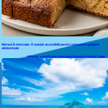
Mersul în intervale: O soluție accesibilă pentru reducerea grăsimii
abdominale
Albania, o destinație emergentă pentru români: plaje
spectaculoase, ape turcoaz și prețuri accesibile