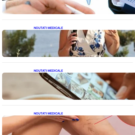
Condițiilor Impuse
NOUTATI MEDICALE
Nașterea prințesei Eugenie la Lisabona: O
alegere plină de semnificație pentru familia
regală britanică
NOUTATI MEDICALE
Revoluția Bateriilor pentru Telefoane:
Avantaje, Provocări și Viitorul Tehnologiei
Energetice
NOUTATI MEDICALE
Varicele și Umflarea Picioarelor pe Caniculă:
Înțelegerea Simptomelor și Măsurilor de
Prevenție