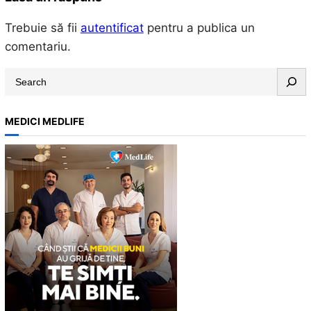
Trebuie să fii
autentificat
pentru a publica un
comentariu.
S
e
a
MEDICI MEDLIFE
r
c
h