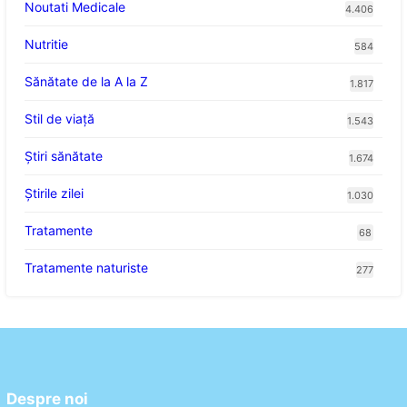
Noutati Medicale
4.406
Nutritie
584
Sănătate de la A la Z
1.817
Stil de viaţă
1.543
Ştiri sănătate
1.674
Știrile zilei
1.030
Tratamente
68
Tratamente naturiste
277
Despre noi