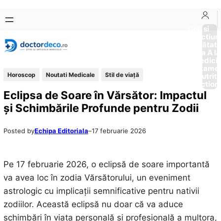
Sari
Skip
la
to
Boli si
Afectiun
conținut
content
Sănătat
de la A la
Medici
Tratame
Horoscop
Noutati Medicale
Stil de viaţă
Nutriti
Diction
Eclipsa de Soare în Vărsător: Impactul
și Schimbările Profunde pentru Zodii
Posted by
Echipa Editoriala
–
17 februarie 2026
Pe 17 februarie 2026, o eclipsă de soare importantă
va avea loc în zodia Vărsătorului, un eveniment
astrologic cu implicații semnificative pentru nativii
zodiilor. Această eclipsă nu doar că va aduce
schimbări în viața personală și profesională a multora,