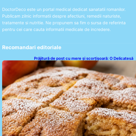
DoctorDeco este un portal medical dedicat sanatatii romanilor.
Publicam zilnic informatii despre afectiuni, remedii naturiste,
tratamente si nutritie. Ne propunem sa fim o sursa de referinta
pentru cei care cauta informatii medicale de incredere.
Recomandari editoriale
Prăjitură de post cu mere și scorțișoară: O Delicatesă
Dulce pentru Postul Adormirii Maicii Domnului