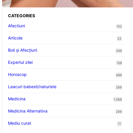
CATEGORIES
Afectiuni
102
Articole
22
Boli și Afecțiuni
346
Expertul zilei
138
Horoscop
496
Leacuri babesti/naturiste
266
Medicina
1.088
Medicina Alternativa
266
Mediu curat
11