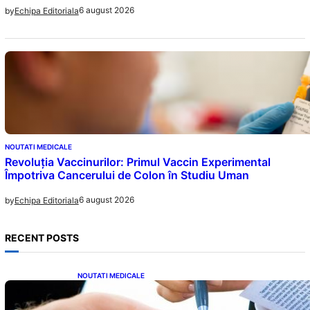
6 august 2026
by
Echipa Editoriala
NOUTATI MEDICALE
Revoluția Vaccinurilor: Primul Vaccin Experimental
Împotriva Cancerului de Colon în Studiu Uman
6 august 2026
by
Echipa Editoriala
RECENT POSTS
NOUTATI MEDICALE
Acordul României cu Banca Mondială: O
Analiză Detaliată a Împrumutului și