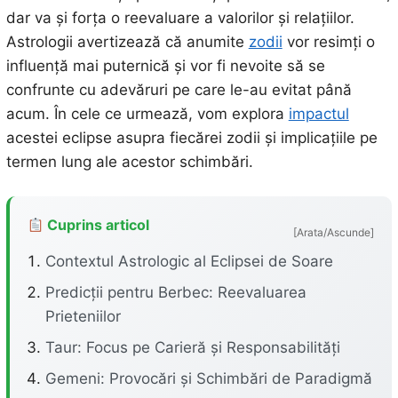
dar va și forța o reevaluare a valorilor și relațiilor.
Astrologii avertizează că anumite
zodii
vor resimți o
influență mai puternică și vor fi nevoite să se
confrunte cu adevăruri pe care le-au evitat până
acum. În cele ce urmează, vom explora
impactul
acestei eclipse asupra fiecărei zodii și implicațiile pe
termen lung ale acestor schimbări.
Cuprins articol
[Arata/Ascunde]
Contextul Astrologic al Eclipsei de Soare
Predicții pentru Berbec: Reevaluarea
Prieteniilor
Taur: Focus pe Carieră și Responsabilități
Gemeni: Provocări și Schimbări de Paradigmă