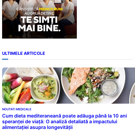
ULTIMELE ARTICOLE
NOUTATI MEDICALE
Cum dieta mediteraneană poate adăuga până la 10 ani
speranței de viață: O analiză detaliată a impactului
alimentației asupra longevității