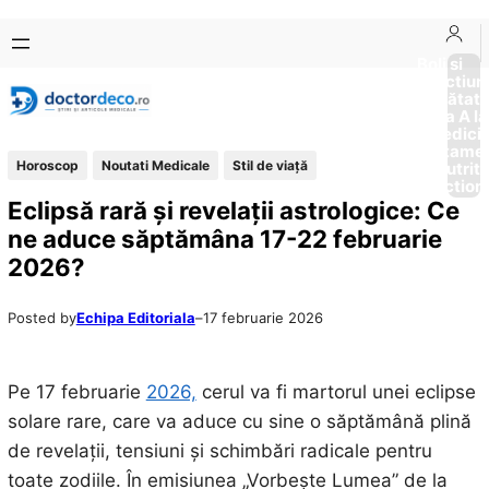
Sari
Skip
la
to
Boli si
Afectiun
conținut
content
Sănătat
de la A la
Medici
Tratame
Horoscop
Noutati Medicale
Stil de viaţă
Nutriti
Diction
Eclipsă rară și revelații astrologice: Ce
ne aduce săptămâna 17-22 februarie
2026?
Posted by
Echipa Editoriala
–
17 februarie 2026
Pe 17 februarie
2026,
cerul va fi martorul unei eclipse
solare rare, care va aduce cu sine o săptămână plină
de revelații, tensiuni și schimbări radicale pentru
toate zodiile. În emisiunea „Vorbește Lumea” de la