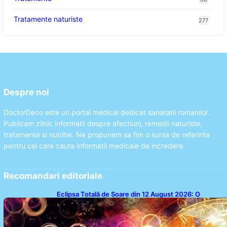
Tratamente naturiste
277
Despre noi
DoctorDeco este un portal medical dedicat sanatatii romanilor.
Publicam zilnic informatii despre afectiuni, remedii naturiste,
tratamente si nutritie. Ne propunem sa fim o sursa de referinta
pentru cei care cauta informatii medicale de incredere.
Recomandari editoriale
Eclipsa Totală de Soare din 12 August 2026: O
Analiză a Impactului asupra Trei Zodii și a Ciclului de
18 Ani