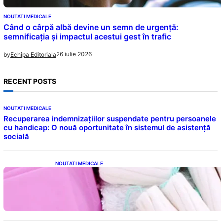
NOUTATI MEDICALE
Când o cârpă albă devine un semn de urgență:
semnificația și impactul acestui gest în trafic
26 iulie 2026
by
Echipa Editoriala
RECENT POSTS
NOUTATI MEDICALE
Recuperarea indemnizațiilor suspendate pentru persoanele
cu handicap: O nouă oportunitate în sistemul de asistență
socială
NOUTATI MEDICALE
Tampoanele menstruale: O analiză profundă
a riscurilor legate de metale toxice