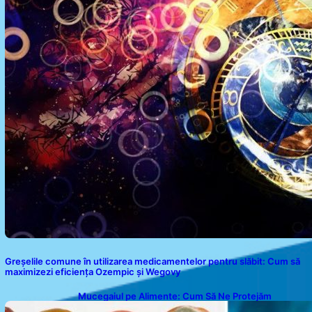
Greșelile comune în utilizarea medicamentelor pentru slăbit: Cum să
maximizezi eficiența Ozempic și Wegovy
Mucegaiul pe Alimente: Cum Să Ne Protejăm
Sănătatea?