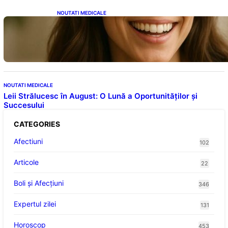
NOUTATI MEDICALE
Ceaiul – Băutura care protejează inima:
Descoperiri recente despre beneficiile
consumului zilnic
NOUTATI MEDICALE
Leii Strălucesc în August: O Lună a Oportunităților și
Succesului
CATEGORIES
Afectiuni
102
Articole
22
Boli și Afecțiuni
346
Expertul zilei
131
Horoscop
453