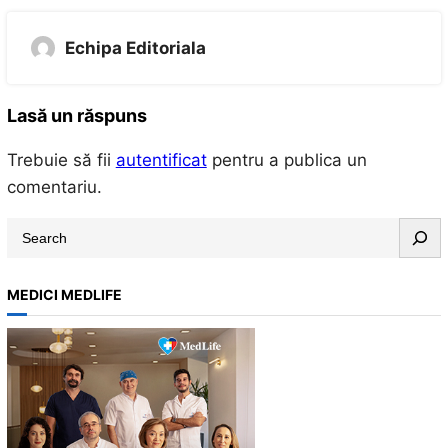
Echipa Editoriala
Lasă un răspuns
Trebuie să fii
autentificat
pentru a publica un
comentariu.
S
e
a
MEDICI MEDLIFE
r
c
h