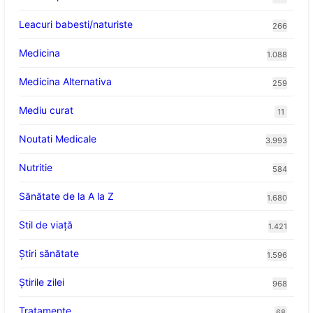
Leacuri babesti/naturiste
266
Medicina
1.088
Medicina Alternativa
259
Mediu curat
11
Noutati Medicale
3.993
Nutritie
584
Sănătate de la A la Z
1.680
Stil de viaţă
1.421
Ştiri sănătate
1.596
Știrile zilei
968
Tratamente
68