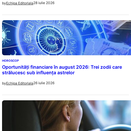
28 iulie 2026
by
Echipa Editoriala
HOROSCOP
Oportunități financiare în august 2026: Trei zodii care
strălucesc sub influența astrelor
26 iulie 2026
by
Echipa Editoriala