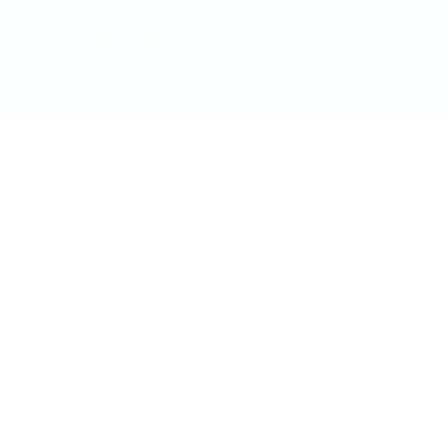
doctordeco.ro
©2026. All Rights Reserved.