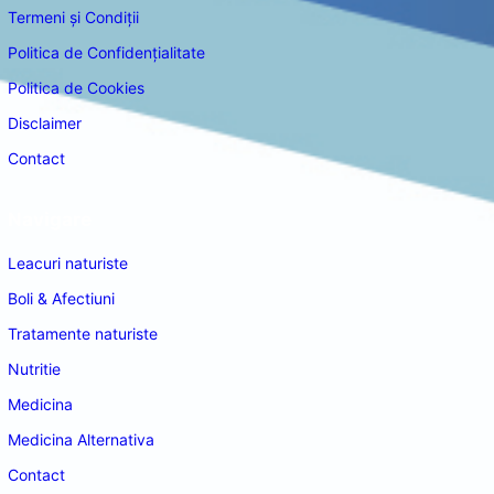
Termeni și Condiții
Politica de Confidențialitate
Politica de Cookies
Disclaimer
Contact
Navigare
Leacuri naturiste
Boli & Afectiuni
Tratamente naturiste
Nutritie
Medicina
Medicina Alternativa
Contact