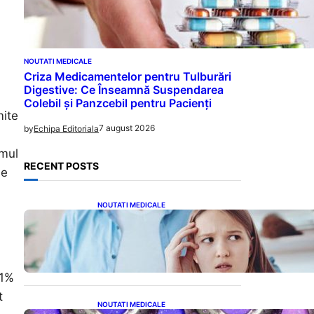
NOUTATI MEDICALE
Criza Medicamentelor pentru Tulburări
Digestive: Ce Înseamnă Suspendarea
Colebil și Panzcebil pentru Pacienți
mite
7 august 2026
by
Echipa Editoriala
smul
RECENT POSTS
de
NOUTATI MEDICALE
Impactul Cuvintelor: Cele 7
Fraze Pe Care Părinții Ar
Trebui Să Le Evite Cu Primul
Născut
11%
t
NOUTATI MEDICALE