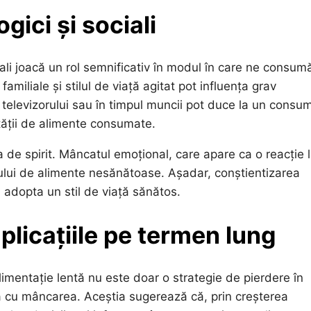
gici și sociali
ociali joacă un rol semnificativ în modul în care ne consu
miliale și stilul de viață agitat pot influența grav
 televizorului sau în timpul muncii pot duce la un consu
ității de alimente consumate.
ea de spirit. Mâncatul emoțional, care apare ca o reacție 
lui de alimente nesănătoase. Așadar, conștientizarea
a adopta un stil de viață sănătos.
plicațiile pe termen lung
alimentație lentă nu este doar o strategie de pierdere în
ă cu mâncarea. Aceștia sugerează că, prin creșterea