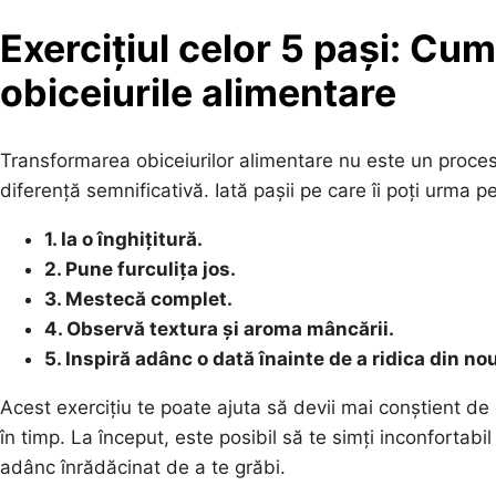
Exercițiul celor 5 pași: Cum
obiceiurile alimentare
Transformarea obiceiurilor alimentare nu este un proces
diferență semnificativă. Iată pașii pe care îi poți urma p
1. Ia o înghițitură.
2. Pune furculița jos.
3. Mestecă complet.
4. Observă textura și aroma mâncării.
5. Inspiră adânc o dată înainte de a ridica din nou
Acest exercițiu te poate ajuta să devii mai conștient de 
în timp. La început, este posibil să te simți inconfortab
adânc înrădăcinat de a te grăbi.