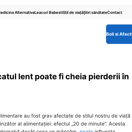
edicina Alternativa
Leacuri Babesti
Stil de viaţă
Ştiri sănătate
Contact
Boli si Afect
tul lent poate fi cheia pierderii în
alimentare au fost grav afectate de stilul nostru de viață
inzător al alimentației: efectul „20 de minute”. Acesta
i degrabă decât ceea ce mâncăm,
poate
influența