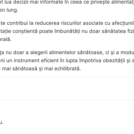
ot lua decizii mai informate în ceea ce privește alimentaț
en lung.
 contribui la reducerea riscurilor asociate cu afecțiuni
tație conștientă poate îmbunătăți nu doar sănătatea fiz
rală.
ța nu doar a alegerii alimentelor sănătoase, ci și a modu
un instrument eficient în lupta împotriva obezității și 
 mai sănătoasă și mai echilibrată.
u.