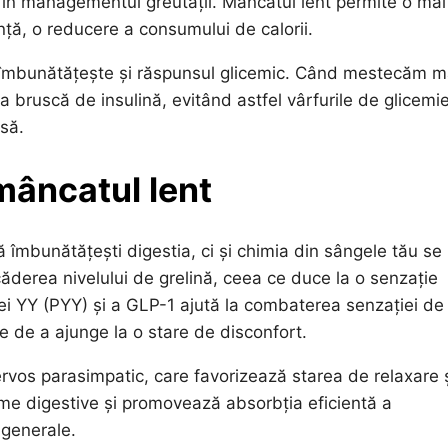
 în managementul greutății. Mâncatul lent permite o mai
nță, o reducere a consumului de calorii.
se îmbunătățește și răspunsul glicemic. Când mestecăm m
ea bruscă de insulină, evitând astfel vârfurile de glicemi
să.
mâncatul lent
 îmbunătățești digestia, ci și chimia din sângele tău se
ăderea nivelului de grelină, ceea ce duce la o senzație
ei YY (PYY) și a GLP-1 ajută la combaterea senzației de
 de a ajunge la o stare de disconfort.
ervos parasimpatic, care favorizează starea de relaxare 
ime digestive și promovează absorbția eficientă a
 generale.