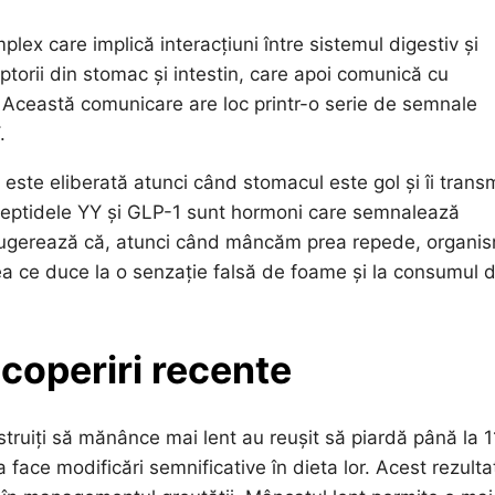
ex care implică interacțiuni între sistemul digestiv și
torii din stomac și intestin, care apoi comunică cu
r. Această comunicare are loc printr-o serie de semnale
.
este eliberată atunci când stomacul este gol și îi trans
, peptidele YY și GLP-1 sunt hormoni care semnalează
ile sugerează că, atunci când mâncăm prea repede, organi
ea ce duce la o senzație falsă de foame și la consumul 
coperiri recente
nstruiți să mănânce mai lent au reușit să piardă până la 
 face modificări semnificative în dieta lor. Acest rezulta