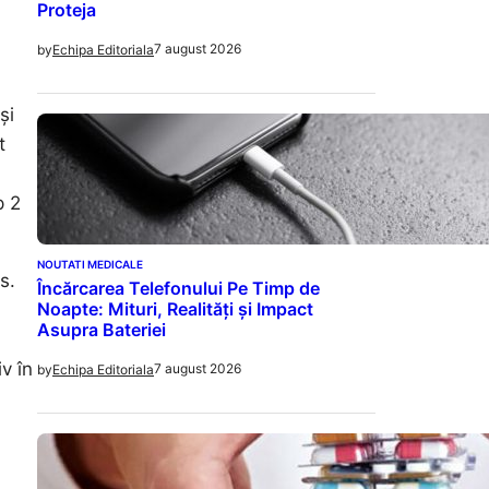
Proteja
7 august 2026
by
Echipa Editoriala
și
t
p 2
NOUTATI MEDICALE
s.
Încărcarea Telefonului Pe Timp de
Noapte: Mituri, Realități și Impact
Asupra Bateriei
iv în
7 august 2026
by
Echipa Editoriala