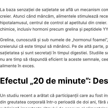
La baza senzației de sațietate se află un mecanism compl
creier. Atunci când mâncăm, alimentele stimulează recep
hipotalamusul, centrul de control al apetitului din creie
chimice, inclusiv hormoni precum grelina și peptidele YY
Grelina, cunoscută și sub numele de „hormonul foamei”, 
creierului că este timpul să mănânci. Pe de altă parte
sațietatea și sunt secretați în timpul digestiei. Studi
nu are timp să răspundă eficient la aceste semnale, ce
alimente în exces.
Efectul „20 de minute”: Des
Un studiu recent a arătat că participanții care au fost i
din greutatea corporală într-o perioadă de doi ani, fără a