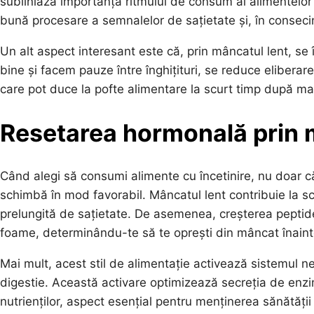
subliniază importanța ritmului de consum al alimentelor
bună procesare a semnalelor de sațietate și, în conseci
Un alt aspect interesant este că, prin mâncatul lent, 
bine și facem pauze între înghițituri, se reduce eliberar
care pot duce la pofte alimentare la scurt timp după ma
Resetarea hormonală prin 
Când alegi să consumi alimente cu încetinire, nu doar că
schimbă în mod favorabil. Mâncatul lent contribuie la sc
prelungită de sațietate. De asemenea, creșterea peptid
foame, determinându-te să te oprești din mâncat înainte
Mai mult, acest stil de alimentație activează sistemul n
digestie. Această activare optimizează secreția de enz
nutrienților, aspect esențial pentru menținerea sănătății