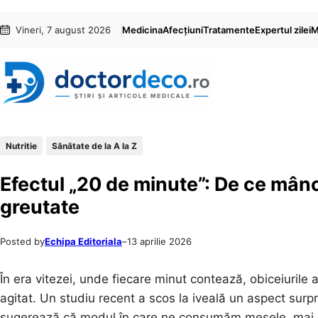
Sari
Skip
Vineri, 7 august 2026
Medicina
Afecțiuni
Tratamente
Expertul zilei
M
la
to
conținut
content
Nutritie
Sănătate de la A la Z
Efectul „20 de minute”: De ce mânca
greutate
Posted by
Echipa Editoriala
–
13 aprilie 2026
În era vitezei, unde fiecare minut contează, obiceiurile 
agitat. Un studiu recent a scos la iveală un aspect surpr
sugerează că modul în care ne consumăm mesele, ma