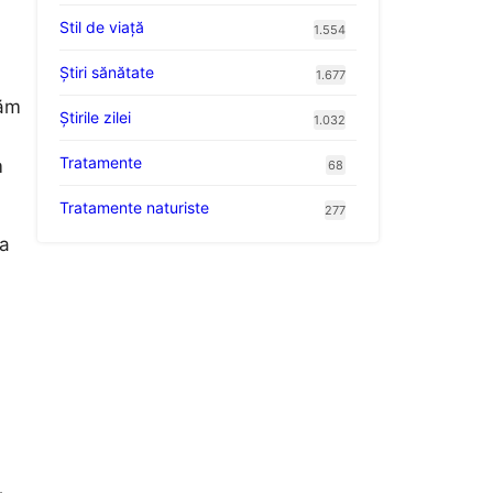
Stil de viaţă
1.554
Ştiri sănătate
1.677
măm
Știrile zilei
1.032
Tratamente
m
68
Tratamente naturiste
277
la