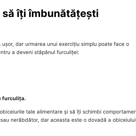
 să îți îmbunătățești
 ușor, dar urmarea unui exercițiu simplu poate face o
entru a deveni stăpânul furculiței:
 furculița.
obiceiurile tale alimentare și să îți schimbi comportamen
il sau nerăbdător, dar aceasta este o dovadă a obiceiului