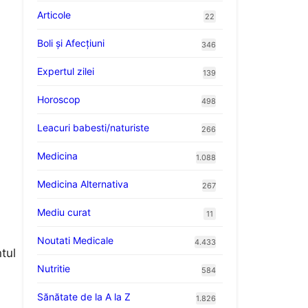
Articole
22
Boli și Afecțiuni
346
Expertul zilei
139
Horoscop
498
Leacuri babesti/naturiste
266
Medicina
1.088
Medicina Alternativa
267
Mediu curat
11
Noutati Medicale
4.433
tul
Nutritie
584
Sănătate de la A la Z
1.826