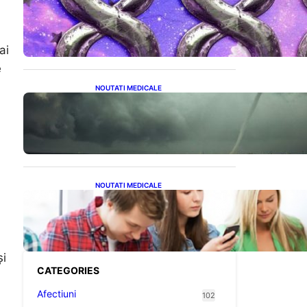
Energia Banilor și a
Norocului: Ce să Eviți pe 8
August pentru a Nu Bloca
Fluxul Prosperității
ai
e
NOUTATI MEDICALE
România în fața unei veri
extreme: Canicula și
efectele sale devastatoare
în august
NOUTATI MEDICALE
Impactul ascuns al
smartphone-urilor asupra
sănătății: Cum scrollingul
zilnic ne afectează corpul
și
CATEGORIES
Afectiuni
102