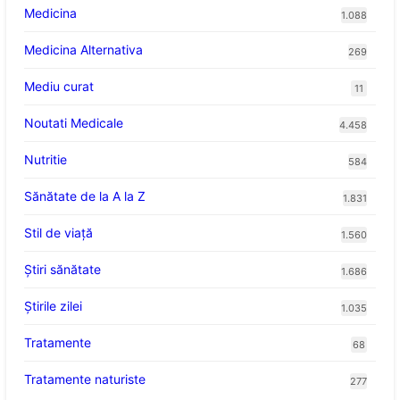
Medicina
1.088
Medicina Alternativa
269
Mediu curat
11
Noutati Medicale
4.458
Nutritie
584
Sănătate de la A la Z
1.831
Stil de viaţă
1.560
Ştiri sănătate
1.686
Știrile zilei
1.035
Tratamente
68
Tratamente naturiste
277