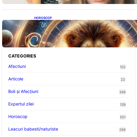
HOROSCOP
Portalul Leului 8/8: Oportunități de
Abundență pentru Cinci Zodii în 2026
CATEGORIES
Afectiuni
102
Articole
22
Boli și Afecțiuni
346
Expertul zilei
139
Horoscop
501
Leacuri babesti/naturiste
266