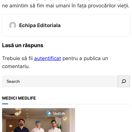
ne amintim să fim mai umani în fața provocărilor vieții.
Echipa Editoriala
Lasă un răspuns
Trebuie să fii
autentificat
pentru a publica un
comentariu.
S
e
a
MEDICI MEDLIFE
r
c
h