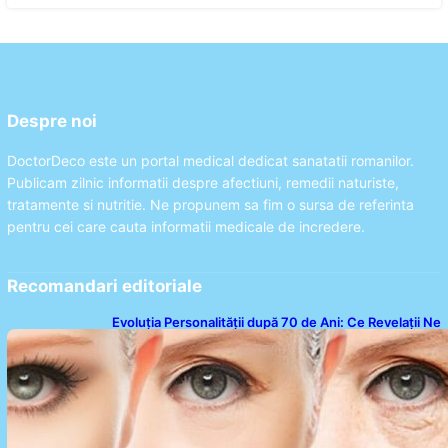
Despre noi
DoctorDeco este un portal medical dedicat sanatatii romanilor.
Publicam zilnic informatii despre afectiuni, remedii naturiste,
tratamente si nutritie. Ne propunem sa fim o sursa de referinta
pentru cei care cauta informatii medicale de incredere.
Recomandari editoriale
Evoluția Personalității după 70 de Ani: Ce Revelații Ne
Oferă Studiile Psihologice