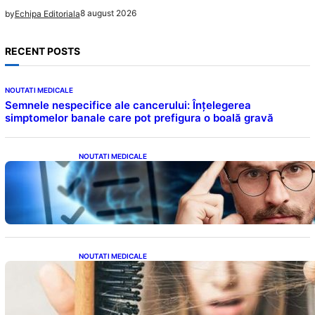
8 august 2026
by
Echipa Editoriala
RECENT POSTS
NOUTATI MEDICALE
Semnele nespecifice ale cancerului: Înțelegerea
simptomelor banale care pot prefigura o boală gravă
NOUTATI MEDICALE
Inteligența dincolo de note: Semnele unui IQ
ridicat care nu țin de școală
NOUTATI MEDICALE
Semnele unei deficiențe de proteine:
Impactul asupra sănătății tale