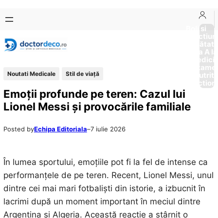
Sari
Skip
la
to
Boli si
Afectiun
conținut
content
Sănătat
de la A la
Medici
Tratame
Noutati Medicale
Stil de viaţă
Nutriti
Diction
Emoții profunde pe teren: Cazul lui
Lionel Messi și provocările familiale
Posted by
Echipa Editoriala
–
7 iulie 2026
În lumea sportului, emoțiile pot fi la fel de intense ca
performanțele de pe teren. Recent, Lionel Messi, unul
dintre cei mai mari fotbaliști din istorie, a izbucnit în
lacrimi după un moment important în meciul dintre
Argentina și Algeria. Această reacție a stârnit o