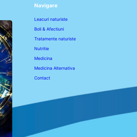
Navigare
Leacuri naturiste
Boli & Afectiuni
Tratamente naturiste
Nutritie
Medicina
Medicina Alternativa
Contact