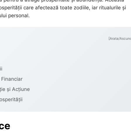
rității care afectează toate zodiile, iar ritualurile și
ului personal.
[Arata/Ascun
ii
 Financiar
ie și Acțiune
sperității
ice