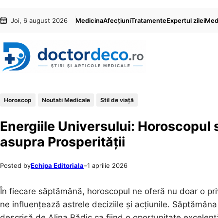
Sari
Skip
Joi, 6 august 2026
Medicina
Afecțiuni
Tratamente
Expertul zilei
Medi
la
to
conținut
content
Horoscop
Noutati Medicale
Stil de viaţă
Energiile Universului: Horoscopul 
asupra Prosperității
Posted by
Echipa Editoriala
–
1 aprilie 2026
În fiecare săptămână, horoscopul ne oferă nu doar o pri
ne influențează astrele deciziile și acțiunile. Săptămân
descrisă de Alina Bădic ca fiind o oportunitate excelen