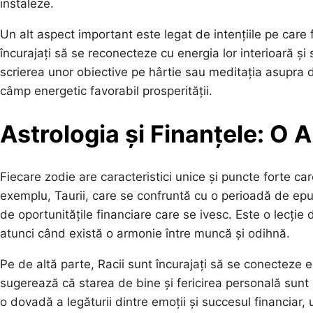
instaleze.
Un alt aspect important este legat de intențiile pe care 
încurajați să se reconecteze cu energia lor interioară și s
scrierea unor obiective pe hârtie sau meditația asupra d
câmp energetic favorabil prosperității.
Astrologia și Finanțele: O A
Fiecare zodie are caracteristici unice și puncte forte ca
exemplu, Taurii, care se confruntă cu o perioadă de epuiz
de oportunitățile financiare care se ivesc. Este o lecți
atunci când există o armonie între muncă și odihnă.
Pe de altă parte, Racii sunt încurajați să se conecteze 
sugerează că starea de bine și fericirea personală sunt 
o dovadă a legăturii dintre emoții și succesul financiar