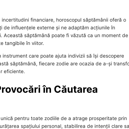
 incertitudini financiare, horoscopul săptămânii oferă o
i de influențele externe și ne adaptăm acțiunile în
ăți. Această săptămână poate fi văzută ca un moment de
 tangibile în viitor.
n instrument care poate ajuta indivizii să își descopere
eastă săptămână, fiecare zodie are ocazia de a-și trans
r eficiente.
Provocări în Căutarea
unică pentru toate zodiile de a atrage prosperitate prin
rățarea spațiului personal, stabilirea de intenții clare s