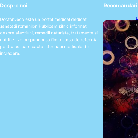
Despre noi
Recomandari 
E
DoctorDeco este un portal medical dedicat
2
sanatatii romanilor. Publicam zilnic informatii
T
despre afectiuni, remedii naturiste, tratamente si
nutritie. Ne propunem sa fim o sursa de referinta
pentru cei care cauta informatii medicale de
incredere.