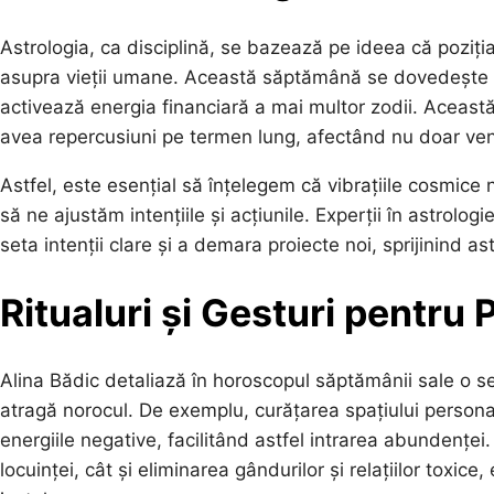
Astrologia, ca disciplină, se bazează pe ideea că poziția
asupra vieții umane. Această săptămână se dovedește 
activează energia financiară a mai multor zodii. Aceast
avea repercusiuni pe termen lung, afectând nu doar venit
Astfel, este esențial să înțelegem că vibrațiile cosmice 
să ne ajustăm intențiile și acțiunile. Experții în astrol
seta intenții clare și a demara proiecte noi, sprijinind 
Ritualuri și Gesturi pentru 
Alina Bădic detaliază în horoscopul săptămânii sale o ser
atragă norocul. De exemplu, curățarea spațiului personal
energiile negative, facilitând astfel intrarea abundenței
locuinței, cât și eliminarea gândurilor și relațiilor toxice