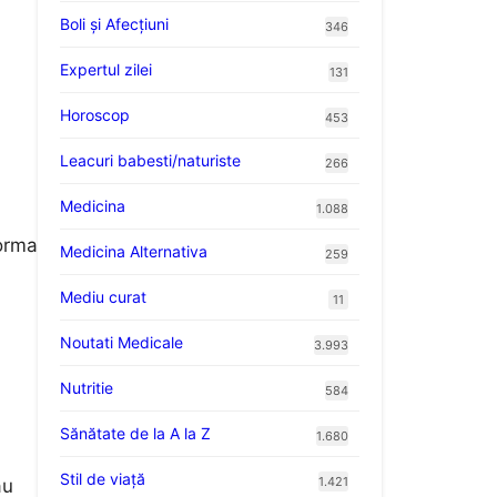
Boli și Afecțiuni
346
Expertul zilei
131
Horoscop
453
Leacuri babesti/naturiste
266
Medicina
1.088
forma
Medicina Alternativa
259
Mediu curat
11
Noutati Medicale
3.993
Nutritie
584
Sănătate de la A la Z
1.680
Stil de viaţă
1.421
au