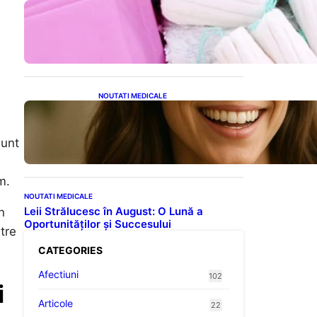
Tampoanele menstruale: O
analiză profundă a riscurilor
legate de metale toxice
NOUTATI MEDICALE
Ceaiul – Băutura care
protejează inima:
Descoperiri recente despre
sunt
beneficiile consumului zilnic
m.
NOUTATI MEDICALE
Leii Strălucesc în August: O Lună a
n
Oportunităților și Succesului
tre
CATEGORIES
Afectiuni
102
i
Articole
22