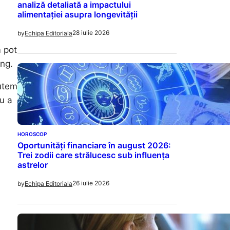
analiză detaliată a impactului
alimentației asupra longevității
28 iulie 2026
by
Echipa Editoriala
m pot
ung.
putem
ru a
HOROSCOP
Oportunități financiare în august 2026:
Trei zodii care strălucesc sub influența
astrelor
26 iulie 2026
by
Echipa Editoriala