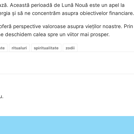
ază. Această perioadă de Lună Nouă este un apel la
gia și să ne concentrăm asupra obiectivelor financiare
oferă perspective valoroase asupra vieților noastre. Prin
ne deschidem calea spre un viitor mai prosper.
ate
ritualuri
spiritualitate
zodii
u.