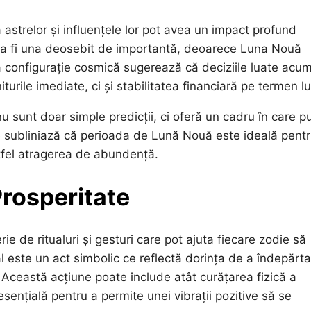
 astrelor și influențele lor pot avea un impact profund
a fi una deosebit de importantă, deoarece Luna Nouă
ă configurație cosmică sugerează că deciziile luate acu
urile imediate, ci și stabilitatea financiară pe termen l
nu sunt doar simple predicții, ci oferă un cadru în care 
ogie subliniază că perioada de Lună Nouă este ideală pent
astfel atragerea de abundență.
Prosperitate
ie de ritualuri și gesturi care pot ajuta fiecare zodie să
 este un act simbolic ce reflectă dorința de a îndepărta
. Această acțiune poate include atât curățarea fizică a
, esențială pentru a permite unei vibrații pozitive să se