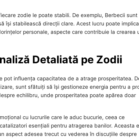
fiecare zodie le poate stabili. De exemplu, Berbecii sunt
ă își stabilească direcții clare. Acest lucru poate implica
orințelor personale, aspecte care contribuie la crearea 
naliză Detaliată pe Zodii
re pot influența capacitatea de a atrage prosperitatea. D
are, sunt sfătuiți să își gestioneze energia pentru a pro
e despre echilibru, unde prosperitatea poate apărea doar
emoțional cu lucrurile care le aduc bucurie, ceea ce
catalizatori esențiali pentru atragerea banilor. Aceasta 
, un aspect adesea trecut cu vederea în discuțiile despre