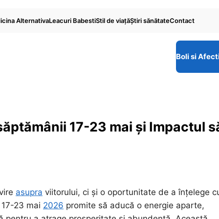
cina Alternativa
Leacuri Babesti
Stil de viaţă
Ştiri sănătate
Contact
Boli si Afect
săptămânii 17-23 mai și Impactul s
vire
asupra
viitorului, ci și o oportunitate de a înțelege 
a 17-23 mai
2026
promite să aducă o energie aparte,
tă pentru a atrage prosperitate și abundență. Această