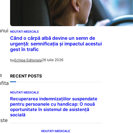
unui
NOUTATI MEDICALE
Când o cârpă albă devine un semn de
urgență: semnificația și impactul acestui
gest în trafic
26 iulie 2026
by
Echipa Editoriala
e
RECENT POSTS
fita
NOUTATI MEDICALE
Recuperarea indemnizațiilor suspendate
pentru persoanele cu handicap: O nouă
oportunitate în sistemul de asistență
socială
este
NOUTATI MEDICALE