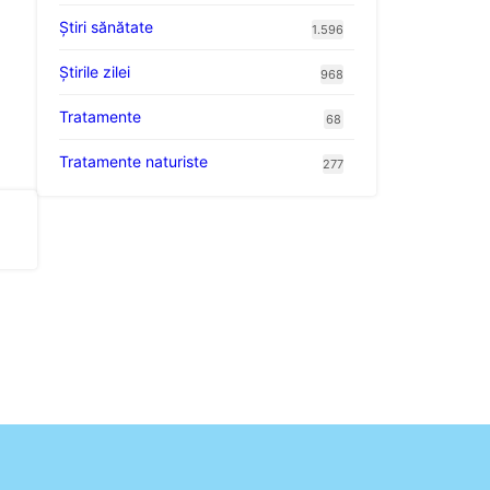
Ştiri sănătate
1.596
.
Știrile zilei
968
Tratamente
68
Tratamente naturiste
277