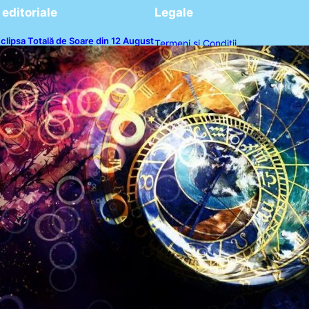
editoriale
Legale
clipsa Totală de Soare din 12 August
Termeni și Condiții
026: O Analiză a Impactului asupra
rei Zodii și a Ciclului de 18 Ani
Politica de Confidențialitate
Politica de Cookies
Disclaimer
Contact