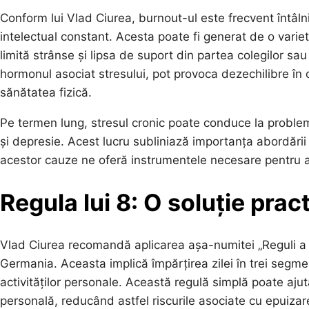
Conform lui Vlad Ciurea, burnout-ul este frecvent întâln
intelectual constant. Acesta poate fi generat de o vari
limită strânse și lipsa de suport din partea colegilor sau a
hormonul asociat stresului, pot provoca dezechilibre în o
sănătatea fizică.
Pe termen lung, stresul cronic poate conduce la problem
și depresie. Acest lucru subliniază importanța abordării
acestor cauze ne oferă instrumentele necesare pentru a 
Regula lui 8: O soluție pract
Vlad Ciurea recomandă aplicarea așa-numitei „Reguli a lui 
Germania. Aceasta implică împărțirea zilei în trei segm
activităților personale. Această regulă simplă poate ajuta
personală, reducând astfel riscurile asociate cu epuiza