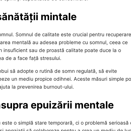
ănătății mintale
somnul. Somnul de calitate este crucial pentru recuperar
uizarea mentală au adesea probleme cu somnul, ceea ce
n insuficient sau de proastă calitate poate duce la o
ea de a face față stresului.
ebui să adopte o rutină de somn regulată, să evite
reeze un mediu propice odihnei. Aceste măsuri simple po
juta la prevenirea burnout-ului.
asupra epuizării mentale
u este o simplă stare temporară, ci o problemă serioasă 
t și angajații să colaboreze pentru a crea un mediu de lu