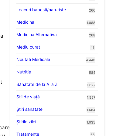
Leacuri babesti/naturiste
266
Medicina
1.088
Medicina Alternativa
ea
268
Mediu curat
11
Noutati Medicale
4.448
Nutritie
584
t
Sănătate de la A la Z
1.827
Stil de viaţă
1.557
Ştiri sănătate
1.684
Știrile zilei
1.035
care
Tratamente
68
cru