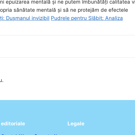
eni epuizarea mentală și ne putem îmbunătăți calitatea vie
opria sănătate mentală și să ne protejăm de efectele
ți: Dușmanul invizibil
Pudrele pentru Slăbit: Analiza
u.
editoriale
Legale