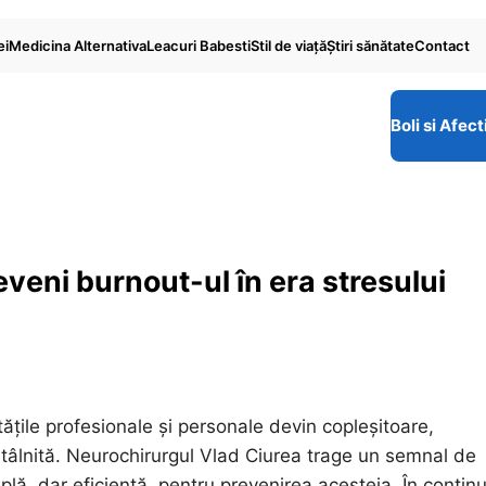
ei
Medicina Alternativa
Leacuri Babesti
Stil de viaţă
Ştiri sănătate
Contact
Boli si Afect
eni burnout-ul în era stresului
tățile profesionale și personale devin copleșitoare,
ntâlnită. Neurochirurgul Vlad Ciurea trage un semnal de
lă, dar eficientă, pentru prevenirea acesteia. În contin