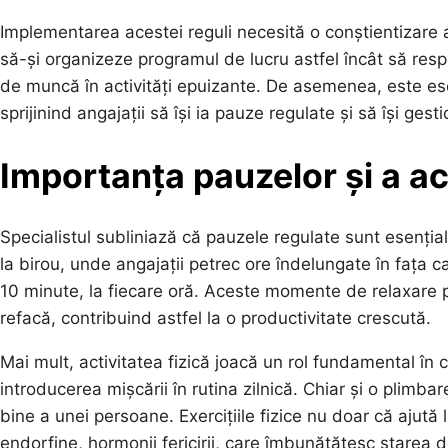
Implementarea acestei reguli necesită o conștientizare a 
să-și organizeze programul de lucru astfel încât să res
de muncă în activități epuizante. De asemenea, este esenț
sprijinind angajații să își ia pauze regulate și să își gest
Importanța pauzelor și a act
Specialistul subliniază că pauzele regulate sunt esenția
la birou, unde angajații petrec ore îndelungate în fața c
10 minute, la fiecare oră. Aceste momente de relaxare p
refacă, contribuind astfel la o productivitate crescută.
Mai mult, activitatea fizică joacă un rol fundamental 
introducerea mișcării în rutina zilnică. Chiar și o plimb
bine a unei persoane. Exercițiile fizice nu doar că ajută 
endorfine, hormonii fericirii, care îmbunătățesc starea d