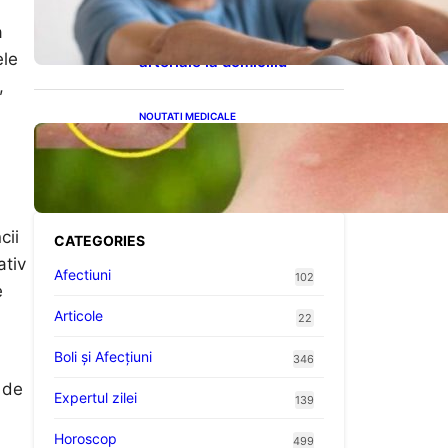
cardiovasculare: Patru
exerciții simple pentru
a
reducerea tensiunii
ele
arteriale la domiciliu
,
NOUTATI MEDICALE
Cum bacteriile pielii
influențează atracția
țânțarilor: O nouă viziune
asupra alegerii victimelor
cii
CATEGORIES
ativ
Afectiuni
102
e
Articole
22
Boli și Afecțiuni
346
 de
Expertul zilei
139
Horoscop
499