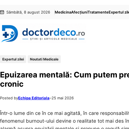
Sari
Skip
Sâmbătă, 8 august 2026
Medicina
Afecțiuni
Tratamente
Expertul zil
la
to
conținut
content
Expertul zilei
Noutati Medicale
Epuizarea mentală: Cum putem prev
cronic
Posted by
Echipa Editoriala
–
25 mai 2026
Într-o lume din ce în ce mai agitată, în care responsabili
fenomenul burnout-ului devine o realitate tot mai des î
alarmă asupra epuizării mentale și propune o regulă simp