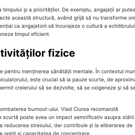
timpului și a priorităților. De exemplu, angajații ar pute
pecte această structură, având grijă să nu transforme or
ial ca angajatorii să încurajeze o cultură a echilibrului
ioneze timpul eficient.
ivităților fizice
le pentru menținerea sănătății mentale. În contextul mun
alculatorului, este crucial să ia pauze scurte, de aproxim
ermit creierului să se dezvolte, să se oxigeneze și să s
în combaterea burnout-ului. Vlad Ciurea recomandă
are scurtă poate avea un impact semnificativ asupra stării
la reducerea stresului, dar contribuie și la eliberarea de
e spirit și capacitatea de concentrare.