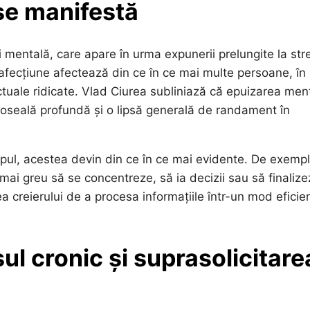
se manifestă
i mentală, care apare în urma expunerii prelungite la str
ă afecțiune afectează din ce în ce mai multe persoane, în
ectuale ridicate. Vlad Ciurea subliniază că epuizarea men
oboseală profundă și o lipsă generală de randament în
mpul, acestea devin din ce în ce mai evidente. De exempl
mai greu să se concentreze, să ia decizii sau să finaliz
 creierului de a procesa informațiile într-un mod eficien
ul cronic și suprasolicitare