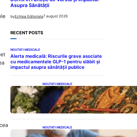
Asupra Sănătății
ele
7 august 2026
by
Echipa Editoriala
RECENT POSTS
NOUTATI MEDICALE
bet
Alerta medicală: Riscurile grave asociate
cu medicamentele GLP-1 pentru slăbit și
ea
impactul asupra sănătății publice
NOUTATI MEDICALE
Postul Adormirii Maicii
Domnului: Tradiții,
Superstiții și Implicații
Spiritualitate în 2026
 cea
NOUTATI MEDICALE
Îmbunătățirea sănătății