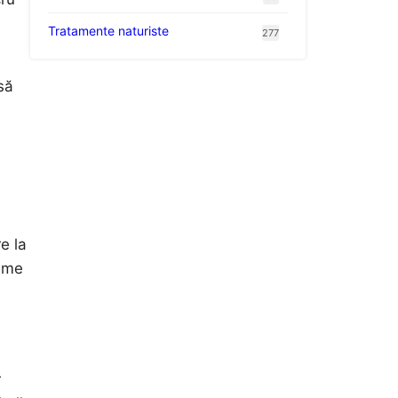
Tratamente naturiste
277
să
e la
rime
r