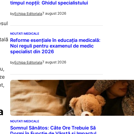
timpul nopții: Ghidul specialistului
7 august 2026
by
Echipa Editoriala
esul
NOUTATI MEDICALE
tală
Reforme esențiale în educația medicală:
Noi reguli pentru examenul de medic
specialist din 2026
7 august 2026
by
Echipa Editoriala
u,
eze
t,
a
NOUTATI MEDICALE
Somnul Sănătos: Câte Ore Trebuie Să
Dormi în Funcție de Vârstă și Impactul