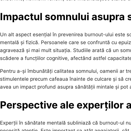
Impactul somnului asupra s
Un alt aspect esențial în prevenirea burnout-ului este 
mentală și fizică. Persoanele care se confruntă cu ep
agravează și mai mult situația. Studiile arată că un som
scădere a funcțiilor cognitive, afectând astfel capacitat
Pentru a-și îmbunătăți calitatea somnului, oamenii ar tr
stimulentele precum cafeaua înainte de culcare și să c
avea un impact profund asupra sănătății mintale și pot a
Perspective ale experților 
Experții în sănătate mentală subliniază că burnout-ul n
necesită atenție. Este important ca atât angajatorii, câ