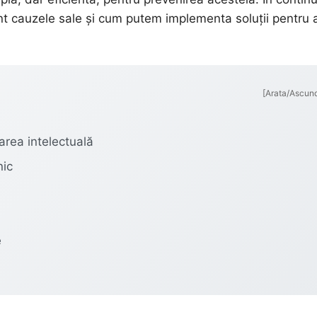
nt cauzele sale și cum putem implementa soluții pentru 
[Arata/Ascun
area intelectuală
nic
e