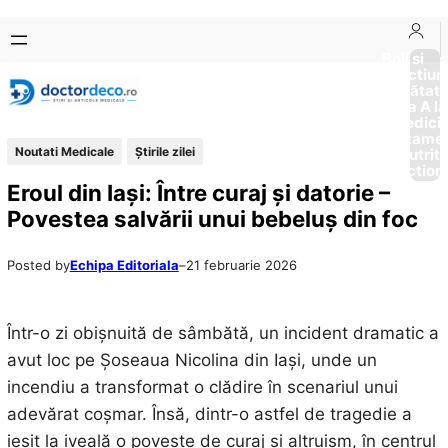
Sari
Skip
la
to
Boli si
Afectiun
conținut
content
Sănătat
de la A la
Medici
Tratame
Noutati Medicale
Știrile zilei
Nutriti
Diction
Eroul din Iași: Între curaj și datorie –
Povestea salvării unui bebeluș din foc
Posted by
Echipa Editoriala
–
21 februarie 2026
Într-o zi obișnuită de sâmbătă, un incident dramatic a
avut loc pe Șoseaua Nicolina din Iași, unde un
incendiu a transformat o clădire în scenariul unui
adevărat coșmar. Însă, dintr-o astfel de tragedie a
ieșit la iveală o poveste de curaj și altruism, în centrul