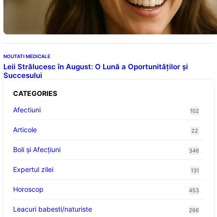
Descoperiri recente despre beneficiile
consumului zilnic
NOUTATI MEDICALE
Leii Strălucesc în August: O Lună a Oportunităților și
Succesului
CATEGORIES
Afectiuni
102
Articole
22
Boli și Afecțiuni
346
Expertul zilei
131
Horoscop
453
Leacuri babesti/naturiste
266