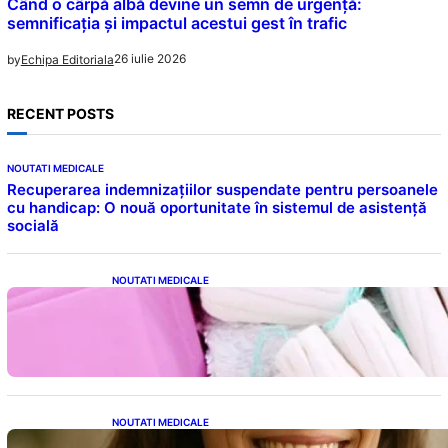
Când o cârpă albă devine un semn de urgență:
semnificația și impactul acestui gest în trafic
26 iulie 2026
by
Echipa Editoriala
RECENT POSTS
NOUTATI MEDICALE
Recuperarea indemnizațiilor suspendate pentru persoanele
cu handicap: O nouă oportunitate în sistemul de asistență
socială
NOUTATI MEDICALE
Tampoanele menstruale: O analiză profundă
a riscurilor legate de metale toxice
NOUTATI MEDICALE
Ceaiul – Băutura care protejează inima: