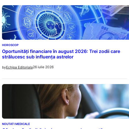
HOROSCOP
Oportunități financiare în august 2026: Trei zodii care
strălucesc sub influența astrelor
26 iulie 2026
by
Echipa Editoriala
NOUTATI MEDICALE