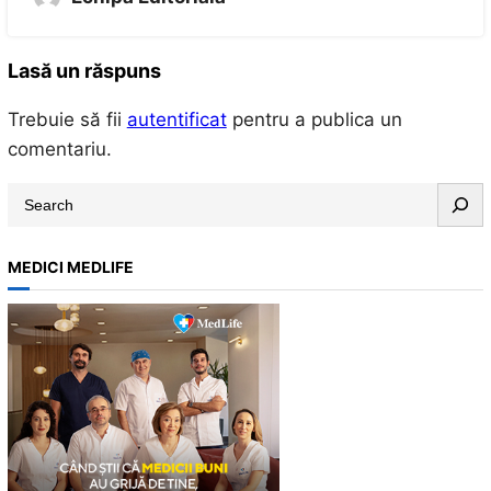
Lasă un răspuns
Trebuie să fii
autentificat
pentru a publica un
comentariu.
S
e
a
MEDICI MEDLIFE
r
c
h