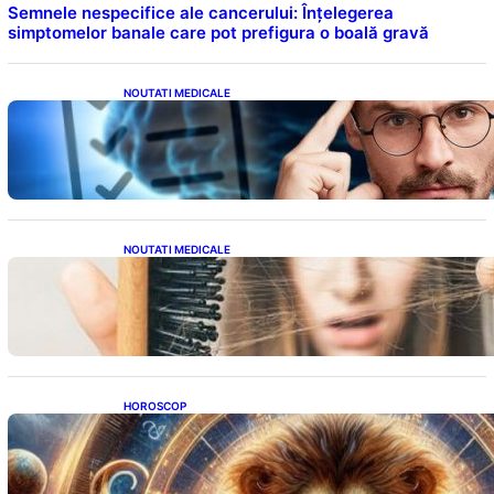
Semnele nespecifice ale cancerului: Înțelegerea
simptomelor banale care pot prefigura o boală gravă
NOUTATI MEDICALE
Inteligența dincolo de note: Semnele unui IQ
ridicat care nu țin de școală
NOUTATI MEDICALE
Semnele unei deficiențe de proteine:
Impactul asupra sănătății tale
HOROSCOP
Portalul Leului 8/8: Oportunități de
Abundență pentru Cinci Zodii în 2026