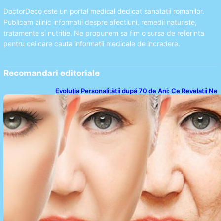
DoctorDeco este un portal medical dedicat sanatatii romanilor.
Publicam zilnic informatii despre afectiuni, remedii naturiste,
tratamente si nutritie. Ne propunem sa fim o sursa de referinta
pentru cei care cauta informatii medicale de incredere.
Recomandari editoriale
Evoluția Personalității după 70 de Ani: Ce Revelații Ne
Oferă Studiile Psihologice