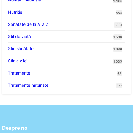
4.458
Nutritie
584
Sănătate de la A la Z
1.831
Stil de viaţă
1.560
Ştiri sănătate
1.686
Știrile zilei
1.035
Tratamente
68
Tratamente naturiste
277
Despre noi