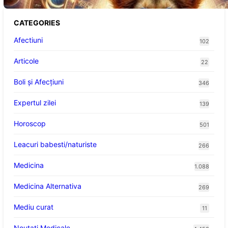
CATEGORIES
Afectiuni
102
Articole
22
Boli și Afecțiuni
346
Expertul zilei
139
Horoscop
501
Leacuri babesti/naturiste
266
Medicina
1.088
Medicina Alternativa
269
Mediu curat
11
Noutati Medicale