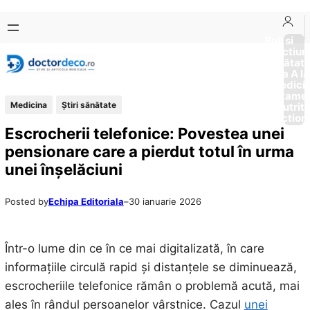
Sari
Skip
la
to
Boli si
Afectiun
conținut
content
Sănătat
de la A la
Medici
Tratame
Medicina
Ştiri sănătate
Nutriti
Diction
Escrocherii telefonice: Povestea unei
pensionare care a pierdut totul în urma
unei înșelăciuni
Posted by
Echipa Editoriala
–
30 ianuarie 2026
Într-o lume din ce în ce mai digitalizată, în care
informațiile circulă rapid și distanțele se diminuează,
escrocheriile telefonice rămân o problemă acută, mai
ales în rândul persoanelor vârstnice. Cazul
unei