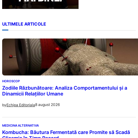
ULTIMELE ARTICOLE
HOROSCOP
Zodiile Răzbunătoare: Analiza Comportamentului și a
Dinamicii Relațiilor Umane
8 august 2026
by
Echipa Editoriala
MEDICINA ALTERNATIVA
Kombucha: Băutura Fermentată care Promite să Scadă
Glicemia în Timp Record