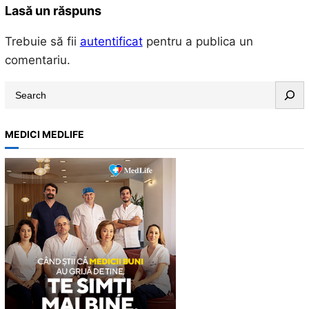
Lasă un răspuns
Trebuie să fii
autentificat
pentru a publica un
comentariu.
S
e
a
MEDICI MEDLIFE
r
c
h