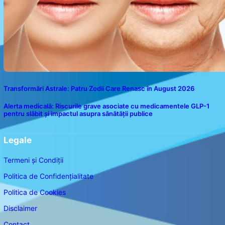
Transformări Astrale: Patru Zodii Care Renasc în August 2026
Alerta medicală: Riscurile grave asociate cu medicamentele GLP-1
pentru slăbit și impactul asupra sănătății publice
Legale
Termeni și Condiții
Politica de Confidențialitate
Politica de Cookies
Disclaimer
Contact