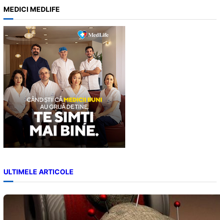
a
MEDICI MEDLIFE
r
c
h
ULTIMELE ARTICOLE