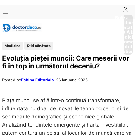
Sari
Skip
la
to
Boli si
Afectiun
conținut
content
Sănătat
de la A la
Medici
Tratame
Medicina
Ştiri sănătate
Nutriti
Diction
Evoluția pieței muncii: Care meserii vor
fi în top în următorul deceniu?
Posted by
Echipa Editoriala
–
26 ianuarie 2026
Piața muncii se află într-o continuă transformare,
influențată nu doar de inovațiile tehnologice, ci și de
schimbările demografice și economice globale.
Analizând tendințele emergente și harta investițiilor,
putem contura un peisaj al locurilor de muncă care va