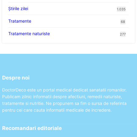
Știrile zilei
1.035
Tratamente
68
Tratamente naturiste
277
Despre noi
DoctorDeco este un portal medical dedicat sanatatii romanilor.
Publicam zilnic informatii despre afectiuni, remedii naturiste,
tratamente si nutritie. Ne propunem sa fim o sursa de referinta
pentru cei care cauta informatii medicale de incredere.
Recomandari editoriale