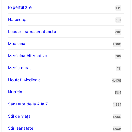
Expertul zilei
139
Horoscop
501
Leacuri babesti/naturiste
266
Medicina
1.088
Medicina Alternativa
269
Mediu curat
11
Noutati Medicale
4.458
Nutritie
584
Sănătate de la A la Z
1.831
Stil de viaţă
1.560
Ştiri sănătate
1.686