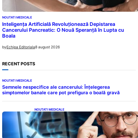
NOUTATI MEDICALE
Inteligența Artificială Revoluționează Depistarea
Cancerului Pancreatic: O Nouă Speranță în Lupta cu
Boala
8 august 2026
by
Echipa Editoriala
RECENT POSTS
NOUTATI MEDICALE
Semnele nespecifice ale cancerului: Înțelegerea
simptomelor banale care pot prefigura o boală gravă
NOUTATI MEDICALE
Inteligența dincolo de note: Semnele unui IQ
ridicat care nu țin de școală