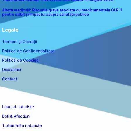
Alerta medicală: Riscurile grave asociate cu medicamentele GLP-1
pentru slăbit și impactul asupra sănătății publice
Legale
Termeni și Condiții
Politica de Confidențialitate
Politica de Cookies
Disclaimer
Contact
Navigare
Leacuri naturiste
Boli & Afectiuni
Tratamente naturiste