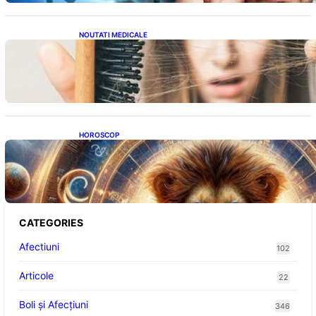
NOUTATI MEDICALE
Semnele unei deficiențe de proteine:
Impactul asupra sănătății tale
HOROSCOP
Portalul Leului 8/8: Oportunități de
Abundență pentru Cinci Zodii în 2026
CATEGORIES
Afectiuni
102
Articole
22
Boli și Afecțiuni
346