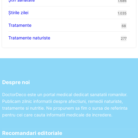
1.686
Știrile zilei
1.035
Tratamente
68
Tratamente naturiste
277
Despre noi
DoctorDeco este un portal medical dedicat sanatatii romanilor.
Publicam zilnic informatii despre afectiuni, remedii naturiste,
tratamente si nutritie. Ne propunem sa fim o sursa de referinta
pentru cei care cauta informatii medicale de incredere.
Recomandari editoriale