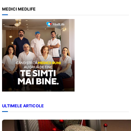
a
MEDICI MEDLIFE
r
c
h
ULTIMELE ARTICOLE