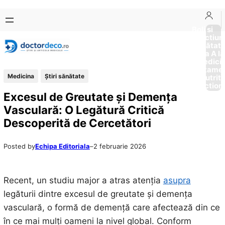
Sari
Skip
la
to
Boli si
Afectiun
conținut
content
Sănătat
de la A la
Medici
Tratame
Medicina
Ştiri sănătate
Nutriti
Diction
Excesul de Greutate și Demența
Vasculară: O Legătură Critică
Descoperită de Cercetători
Posted by
Echipa Editoriala
–
2 februarie 2026
Recent, un studiu major a atras atenția
asupra
legăturii dintre excesul de greutate și demența
vasculară, o formă de demență care afectează din ce
în ce mai mulți oameni la nivel global. Conform