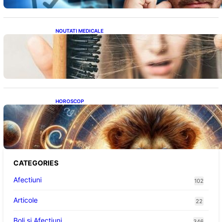
NOUTATI MEDICALE
Semnele unei deficiențe de proteine:
Impactul asupra sănătății tale
HOROSCOP
Portalul Leului 8/8: Oportunități de
Abundență pentru Cinci Zodii în 2026
CATEGORIES
Afectiuni
102
Articole
22
Boli și Afecțiuni
346