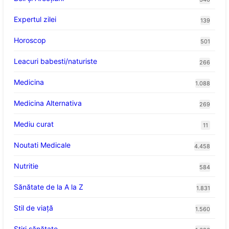
Expertul zilei
139
Horoscop
501
Leacuri babesti/naturiste
266
Medicina
1.088
Medicina Alternativa
269
Mediu curat
11
Noutati Medicale
4.458
Nutritie
584
Sănătate de la A la Z
1.831
Stil de viaţă
1.560
Ştiri sănătate