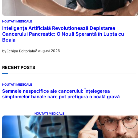
NOUTATI MEDICALE
Inteligența Artificială Revoluționează Depistarea
Cancerului Pancreatic: O Nouă Speranță în Lupta cu
Boala
8 august 2026
by
Echipa Editoriala
RECENT POSTS
NOUTATI MEDICALE
Semnele nespecifice ale cancerului: Înțelegerea
simptomelor banale care pot prefigura o boală gravă
NOUTATI MEDICALE
Inteligența dincolo de note: Semnele unui IQ
ridicat care nu țin de școală