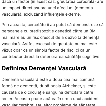
dacă un factor (în acest caz, greutatea corporală) are
un impact direct asupra unei afecțiuni (demența
vasculară), excluzând influențele externe.
Prin aceasta, cercetătorii au putut să demonstreze că
persoanele cu predispoziție genetică către un BMI
mai mare au un risc crescut de a dezvolta demență
vasculară. Astfel, excesul de greutate nu mai este
văzut doar ca un simplu factor de risc, ci ca un
contributor direct la deteriorarea sănătății cognitive.
Definirea Demenței Vasculară
Demența vasculară este a doua cea mai comună
formă de demență, după boala Alzheimer, și este
cauzată de o circulație sanguină deficitară către
creier. Aceasta poate apărea în urma unui accident
vascular cerebral sau altor probleme de sănătate