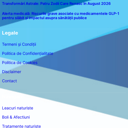
Transformări Astrale: Patru Zodii Care Renasc în August 2026
Alerta medicală: Riscurile grave asociate cu medicamentele GLP-1
pentru slăbit și impactul asupra sănătății publice
Legale
Termeni și Condiții
Politica de Confidențialitate
Politica de Cookies
Disclaimer
Contact
Navigare
Leacuri naturiste
Boli & Afectiuni
Tratamente naturiste