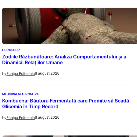
HOROSCOP
Zodiile Răzbunătoare: Analiza Comportamentului și a
Dinamicii Relațiilor Umane
8 august 2026
by
Echipa Editoriala
MEDICINA ALTERNATIVA
Kombucha: Băutura Fermentată care Promite să Scadă
Glicemia în Timp Record
8 august 2026
by
Echipa Editoriala