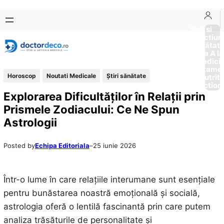
Sari
Skip
la
to
Boli si
Afectiun
conținut
content
Sănătat
de la A la
Medici
Tratame
Horoscop
Noutati Medicale
Ştiri sănătate
Nutriti
Diction
Explorarea Dificultăților în Relații prin
Prismele Zodiacului: Ce Ne Spun
Astrologii
Posted by
Echipa Editoriala
–
25 iunie 2026
Într-o lume în care relațiile interumane sunt esențiale
pentru bunăstarea noastră emoțională și socială,
astrologia oferă o lentilă fascinantă prin care putem
analiza trăsăturile de personalitate și