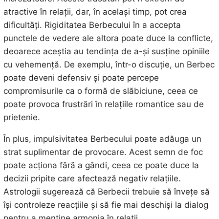
atractive în relații, dar, în același timp, pot crea
dificultăți. Rigiditatea Berbecului în a accepta
punctele de vedere ale altora poate duce la conflicte,
deoarece aceștia au tendința de a-și susține opiniile
cu vehemență. De exemplu, într-o discuție, un Berbec
poate deveni defensiv și poate percepe
compromisurile ca o formă de slăbiciune, ceea ce
poate provoca frustrări în relațiile romantice sau de
prietenie.
În plus, impulsivitatea Berbecului poate adăuga un
strat suplimentar de provocare. Acest semn de foc
poate acționa fără a gândi, ceea ce poate duce la
decizii pripite care afectează negativ relațiile.
Astrologii sugerează că Berbecii trebuie să învețe să
își controleze reacțiile și să fie mai deschiși la dialog
pentru a menține armonia în relații.