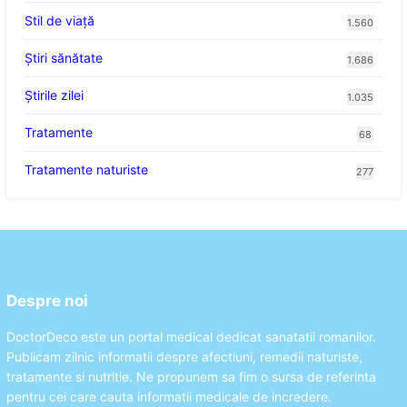
Stil de viaţă
1.560
Ştiri sănătate
1.686
Știrile zilei
1.035
Tratamente
68
Tratamente naturiste
277
Despre noi
DoctorDeco este un portal medical dedicat sanatatii romanilor.
Publicam zilnic informatii despre afectiuni, remedii naturiste,
tratamente si nutritie. Ne propunem sa fim o sursa de referinta
pentru cei care cauta informatii medicale de incredere.