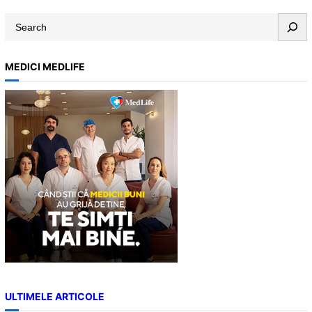
S
e
a
MEDICI MEDLIFE
r
c
h
ULTIMELE ARTICOLE