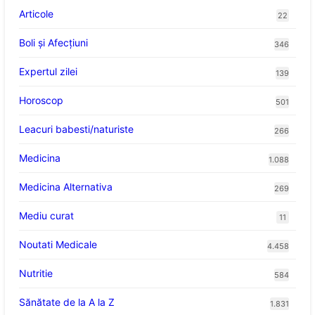
Articole
22
Boli și Afecțiuni
346
Expertul zilei
139
Horoscop
501
Leacuri babesti/naturiste
266
Medicina
1.088
Medicina Alternativa
269
Mediu curat
11
Noutati Medicale
4.458
Nutritie
584
Sănătate de la A la Z
1.831