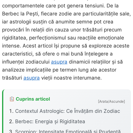
comportamentele care pot genera tensiuni. De la
Berbec la Pești, fiecare zodie are particularitățile sale,
iar astrologii susțin că anumite semne pot crea
provocări în relații din cauza unor trăsături precum
rigiditatea, perfecționismul sau reacțiile emoționale
intense. Acest articol își propune să exploreze aceste
caracteristici, să ofere o mai bună înțelegere a
influenței zodiacului
asupra
dinamicii relațiilor și să
analizeze implicațiile pe termen lung ale acestor
trăsături
asupra
vieții noastre interumane.
Cuprins articol
[Arata/Ascunde]
Contextul Astrologic: Ce Învățăm din Zodiac
Berbec: Energia și Rigiditatea
Scorpion: Intensitate Emoțională și Prudență