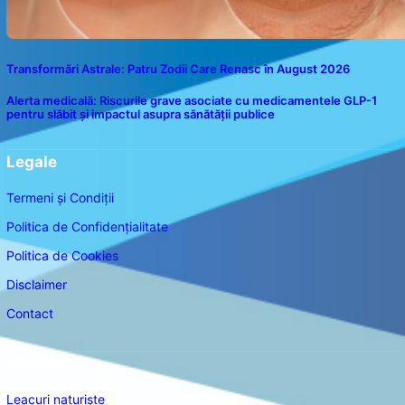
Transformări Astrale: Patru Zodii Care Renasc în August 2026
Alerta medicală: Riscurile grave asociate cu medicamentele GLP-1
pentru slăbit și impactul asupra sănătății publice
Legale
Termeni și Condiții
Politica de Confidențialitate
Politica de Cookies
Disclaimer
Contact
Navigare
Leacuri naturiste