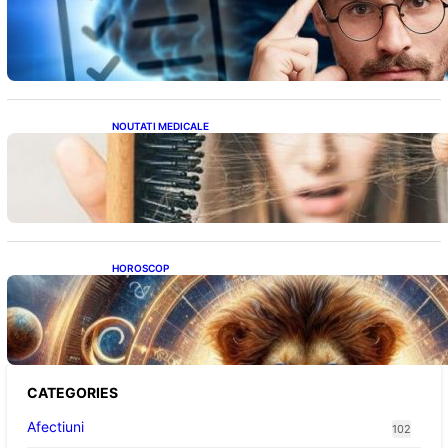
Inteligența dincolo de note: Semnele unui IQ
ridicat care nu țin de școală
NOUTATI MEDICALE
Semnele unei deficiențe de proteine:
Impactul asupra sănătății tale
HOROSCOP
Portalul Leului 8/8: Oportunități de
Abundență pentru Cinci Zodii în 2026
CATEGORIES
Afectiuni
102