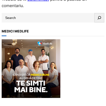
comentariu.
S
e
a
MEDICI MEDLIFE
r
c
h