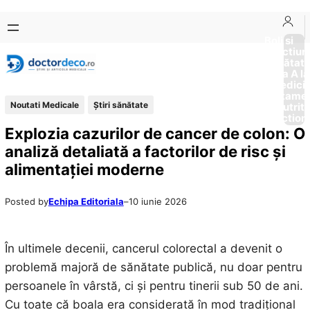
Sari
Skip
la
to
Boli si
Afectiun
conținut
content
Sănătat
de la A la
Medici
Tratame
Noutati Medicale
Ştiri sănătate
Nutriti
Diction
Explozia cazurilor de cancer de colon: O
analiză detaliată a factorilor de risc și
alimentației moderne
Posted by
Echipa Editoriala
–
10 iunie 2026
În ultimele decenii, cancerul colorectal a devenit o
problemă majoră de sănătate publică, nu doar pentru
persoanele în vârstă, ci și pentru tinerii sub 50 de ani.
Cu toate că boala era considerată în mod tradițional