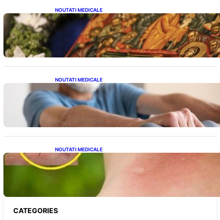
NOUTATI MEDICALE
Postul Adormirii Maicii Domnului: Tradiții,
Superstiții și Implicații Spiritualitate în 2026
NOUTATI MEDICALE
Îmbunătățirea sănătății cardiovasculare:
Patru exerciții simple pentru reducerea
tensiunii arteriale la domiciliu
NOUTATI MEDICALE
Cum bacteriile pielii influențează atracția
țânțarilor: O nouă viziune asupra alegerii
victimelor
CATEGORIES