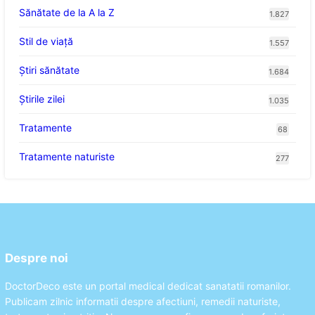
Sănătate de la A la Z
1.827
Stil de viaţă
1.557
Ştiri sănătate
1.684
Știrile zilei
1.035
Tratamente
68
Tratamente naturiste
277
Despre noi
DoctorDeco este un portal medical dedicat sanatatii romanilor.
Publicam zilnic informatii despre afectiuni, remedii naturiste,