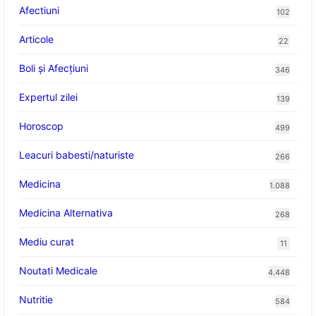
Afectiuni
102
Articole
22
Boli și Afecțiuni
346
Expertul zilei
139
Horoscop
499
Leacuri babesti/naturiste
266
Medicina
1.088
Medicina Alternativa
268
Mediu curat
11
Noutati Medicale
4.448
Nutritie
584