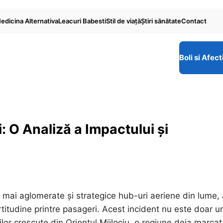
edicina Alternativa
Leacuri Babesti
Stil de viaţă
Ştiri sănătate
Contact
Boli si Afect
: O Analiză a Impactului și
 mai aglomerate și strategice hub-uri aeriene din lume, 
rtitudine printre pasageri. Acest incident nu este doar u
lor crescute din Orientul Mijlociu, o regiune deja marca