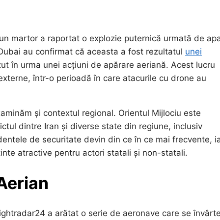
 un martor a raportat o explozie puternică urmată de apa
 Dubai au confirmat că aceasta a fost rezultatul
unei
ut în urma unei acțiuni de apărare aeriană. Acest lucru
externe, într-o perioadă în care atacurile cu drone au
xaminăm și contextul regional. Orientul Mijlociu este
ictul dintre Iran și diverse state din regiune, inclusiv
dentele de securitate devin din ce în ce mai frecvente, i
inte atractive pentru actori statali și non-statali.
Aerian
lightradar24 a arătat o serie de aeronave care se învârt