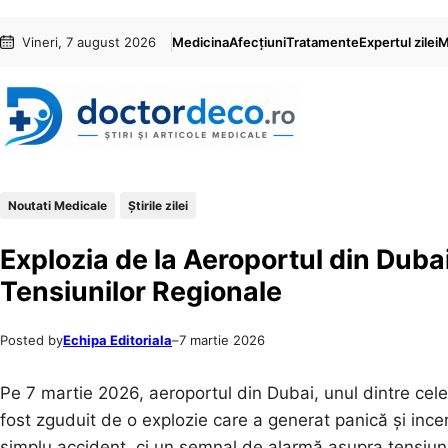
Sari
Skip
Vineri, 7 august 2026
Medicina
Afecțiuni
Tratamente
Expertul zilei
M
la
to
conținut
content
Noutati Medicale
Știrile zilei
Explozia de la Aeroportul din Dubai
Tensiunilor Regionale
Posted by
Echipa Editoriala
–
7 martie 2026
Pe 7 martie 2026, aeroportul din Dubai, unul dintre cele
fost zguduit de o explozie care a generat panică și ince
simplu accident, ci un semnal de alarmă asupra tensiuni