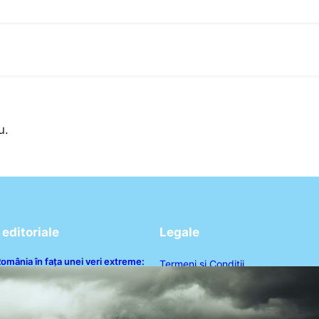
u.
editoriale
Legale
omânia în fața unei veri extreme:
Termeni și Condiții
anicula și efectele sale
evastatoare în august
Politica de Confidențialitate
Politica de Cookies