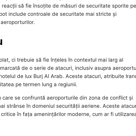
reacții să fie însoțite de măsuri de securitate sporite p
ot include controale de securitate mai stricte și
 aeroporturilor.
u
lat, ci trebuie să fie înțeles în contextul mai larg al
t marcată de o serie de atacuri, inclusiv asupra aeroportu
otelul de lux Burj Al Arab. Aceste atacuri, atribuite Iranu
uritatea pe termen lung a regiunii.
u care se confruntă aeroporturile din zona de conflict și
ai strânse în domeniul securității aeriene. Aceste atacur
critice în fața amenințărilor moderne, cum ar fi utilizare