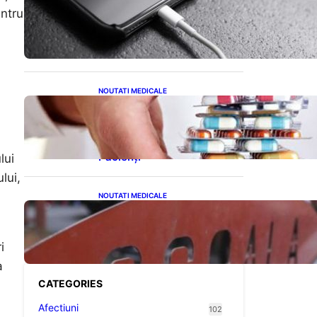
Încărcarea Telefonului Pe
entru
Timp de Noapte: Mituri,
Realități și Impact Asupra
Bateriei
NOUTATI MEDICALE
Criza Medicamentelor
pentru Tulburări Digestive:
Ce Înseamnă Suspendarea
Colebil și Panzcebil pentru
Pacienți
lui
lui,
NOUTATI MEDICALE
Reforma Educațională din
Liceu: O Schimbare
Fundamentală pentru
i
Generațiile Viitoare
a
CATEGORIES
Afectiuni
102