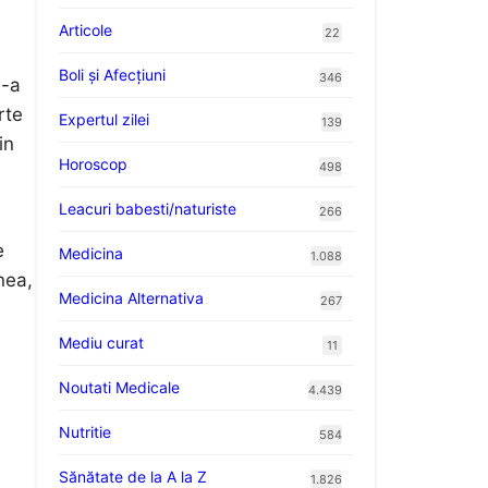
Articole
22
Boli și Afecțiuni
346
s-a
rte
Expertul zilei
139
in
Horoscop
498
Leacuri babesti/naturiste
266
e
Medicina
1.088
nea,
Medicina Alternativa
267
Mediu curat
11
Noutati Medicale
4.439
Nutritie
584
Sănătate de la A la Z
1.826