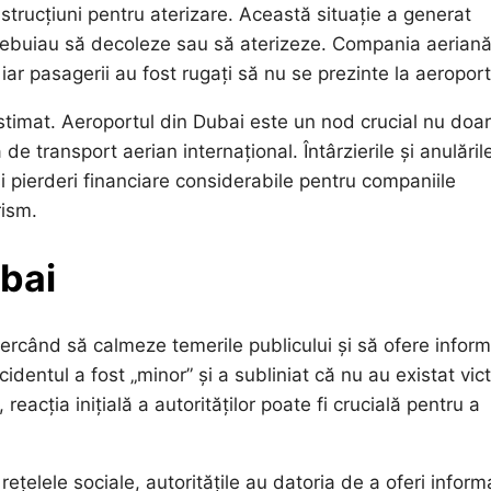
strucțiuni pentru aterizare. Această situație a generat
 trebuiau să decoleze sau să aterizeze. Compania aerian
ar pasagerii au fost rugați să nu se prezinte la aeroport
stimat. Aeroportul din Dubai este un nod crucial nu doar
de transport aerian internațional. Întârzierile și anulăril
i pierderi financiare considerabile pentru companiile
rism.
ubai
ncercând să calmeze temerile publicului și să ofere inform
dentul a fost „minor” și a subliniat că nu au existat vic
reacția inițială a autorităților poate fi crucială pentru a
rețelele sociale, autoritățile au datoria de a oferi informa