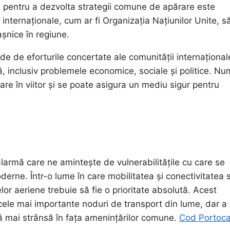
și pentru a dezvolta strategii comune de apărare este
internaționale, cum ar fi Organizația Națiunilor Unite, s
așnice în regiune.
nde de eforturile concertate ale comunității internaționa
, inclusiv problemele economice, sociale și politice. Nu
lare în viitor și se poate asigura un mediu sigur pentru
larmă care ne amintește de vulnerabilitățile cu care se
derne. Într-o lume în care mobilitatea și conectivitatea 
lor aeriene trebuie să fie o prioritate absolută. Acest
 cele mai importante noduri de transport din lume, dar a
lă mai strânsă în fața amenințărilor comune.
Cod Portoca