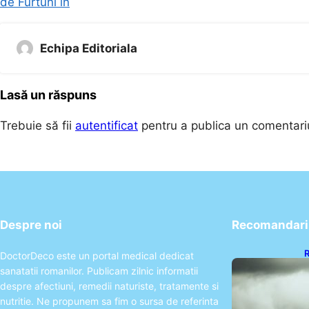
de Furtuni în
Echipa Editoriala
Lasă un răspuns
Trebuie să fii
autentificat
pentru a publica un comentari
Despre noi
Recomandari 
R
DoctorDeco este un portal medical dedicat
C
sanatatii romanilor. Publicam zilnic informatii
d
despre afectiuni, remedii naturiste, tratamente si
nutritie. Ne propunem sa fim o sursa de referinta