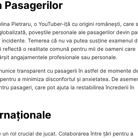
a Pasagerilor
lina Pietraru, o YouTuber-iță cu origini românești, care 
lobalizată, poveștile personale ale pasagerilor devin pa
or incidente. Temerea că nu va putea susține examenul d
ci reflectă o realitate comună pentru mii de oameni care
ârșit angajamentele profesionale sau personale.
comunice transparent cu pasagerii în astfel de momente d
ile pentru a minimiza disconfortul și anxietatea. De aseme
ru pasageri, care pot ajuta la restabilirea încrederii în
ernaționale
 un rol crucial de jucat. Colaborarea între țări pentru a