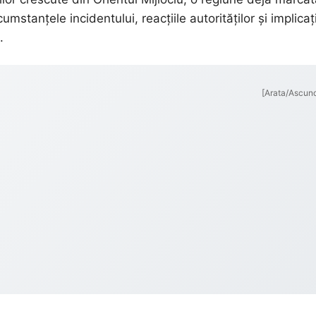
cumstanțele incidentului, reacțiile autorităților și implicați
.
[Arata/Ascun