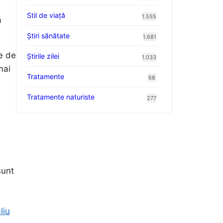
Stil de viaţă
1.555
ă
Ştiri sănătate
1.681
le de
Știrile zilei
1.033
mai
Tratamente
68
Tratamente naturiste
277
sunt
liu