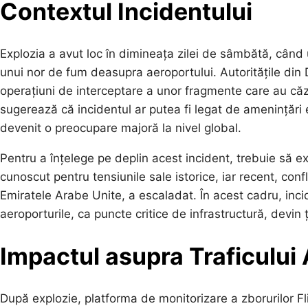
Contextul Incidentului
Explozia a avut loc în dimineața zilei de sâmbătă, când
unui nor de fum deasupra aeroportului. Autoritățile din
operațiuni de interceptare a unor fragmente care au căz
sugerează că incidentul ar putea fi legat de amenințări 
devenit o preocupare majoră la nivel global.
Pentru a înțelege pe deplin acest incident, trebuie să e
cunoscut pentru tensiunile sale istorice, iar recent, confl
Emiratele Arabe Unite, a escaladat. În acest cadru, inci
aeroporturile, ca puncte critice de infrastructură, devin ț
Impactul asupra Traficului 
După explozie, platforma de monitorizare a zborurilor F