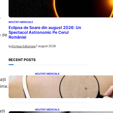
ă
.
NOUTATI MEDICALE
Eclipsa de Soare din august 2026: Un
Spectacol Astronomic Pe Cerul
e de
României
7 august 2026
by
Echipa Editoriala
RECENT POSTS
NOUTATI MEDICALE
10 Semne Ascunse ale
ații
Cancerului de Piele: Ce
time.
Trebuie să Știm pentru a Ne
Proteja
NOUTATI MEDICALE
ții