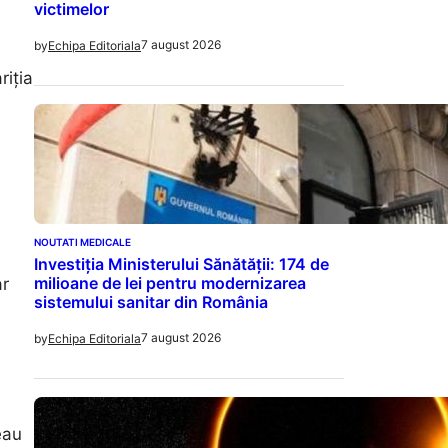
victimelor
7 august 2026
by
Echipa Editoriala
riția
NOUTATI MEDICALE
Investiția Ministerului Sănătății: 174 de
milioane de lei pentru modernizarea
ar
sistemului sanitar din România
7 august 2026
by
Echipa Editoriala
eau