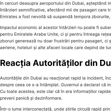
în cercuri deasupra aeroportului din Dubai, așteptând in
întârzieri semnificative, afectând mii de pasageri care
Emirates a fost nevoită să suspendă tempora zborurile, i
Impactul economic al acestor întârzieri nu poate fi sube
pentru Emiratele Arabe Unite, ci și pentru întreaga rețea 
zboruri generează nu doar frustrări pentru pasageri, ci ș
aeriene, hoteluri și alte afaceri locale care depind de tu
Reacția Autorităților din D
Autoritățile din Dubai au reacționat rapid la incident, î
despre ceea ce s-a întâmplat. Guvernul a declarat că inci
Cu toate acestea, este clar că în era informațiilor rapide, 
preveni panică și dezinformare.
Într-o lume interconectată, unde știrile circulă rapid prin 