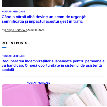
NOUTATI MEDICALE
Când o cârpă albă devine un semn de urgență:
semnificația și impactul acestui gest în trafic
26 iulie 2026
by
Echipa Editoriala
RECENT POSTS
NOUTATI MEDICALE
Recuperarea indemnizațiilor suspendate pentru persoanele
cu handicap: O nouă oportunitate în sistemul de asistență
socială
NOUTATI MEDICALE
Tampoanele menstruale: O analiză profundă
a riscurilor legate de metale toxice