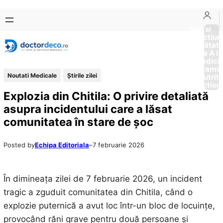
Sari
Skip
la
to
Boli si
Afectiun
conținut
content
Sănătat
de la A la
Medici
Tratame
Noutati Medicale
Știrile zilei
Nutriti
Diction
Explozia din Chitila: O privire detaliată
asupra incidentului care a lăsat
comunitatea în stare de șoc
Posted by
Echipa Editoriala
–
7 februarie 2026
În dimineața zilei de 7 februarie 2026, un incident
tragic a zguduit comunitatea din Chitila, când o
explozie puternică a avut loc într-un bloc de locuințe,
provocând răni grave pentru două persoane și