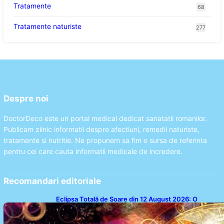
Tratamente
68
Tratamente naturiste
277
Despre noi
DoctorDeco este un portal medical dedicat sanatatii romanilor.
Publicam zilnic informatii despre afectiuni, remedii naturiste,
tratamente si nutritie. Ne propunem sa fim o sursa de referinta
pentru cei care cauta informatii medicale de incredere.
Recomandari editoriale
Eclipsa Totală de Soare din 12 August 2026: O
Analiză a Impactului asupra Trei Zodii și a Ciclului de
18 Ani