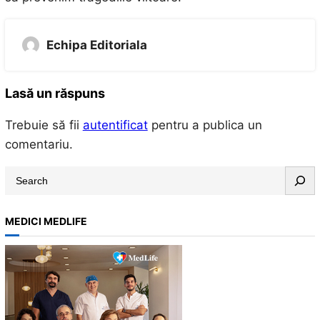
Echipa Editoriala
Lasă un răspuns
Trebuie să fii
autentificat
pentru a publica un
comentariu.
S
e
a
MEDICI MEDLIFE
r
c
h