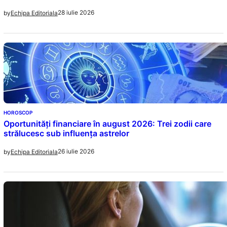
28 iulie 2026
by
Echipa Editoriala
HOROSCOP
Oportunități financiare în august 2026: Trei zodii care
strălucesc sub influența astrelor
26 iulie 2026
by
Echipa Editoriala