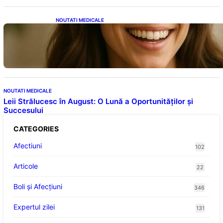
NOUTATI MEDICALE
Ceaiul – Băutura care protejează inima:
Descoperiri recente despre beneficiile
consumului zilnic
NOUTATI MEDICALE
Leii Strălucesc în August: O Lună a Oportunităților și
Succesului
CATEGORIES
Afectiuni
102
Articole
22
Boli și Afecțiuni
346
Expertul zilei
131