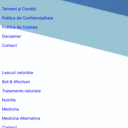
Termeni și Condiții
Politica de Confidențialitate
Politica de Cookies
Disclaimer
Contact
Navigare
Leacuri naturiste
Boli & Afectiuni
Tratamente naturiste
Nutritie
Medicina
Medicina Alternativa
Contact