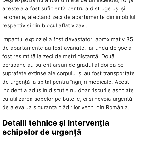
Deși explozia nu a fost urmată de un incendiu, forța
acesteia a fost suficientă pentru a distruge uși și
feronerie, afectând zeci de apartamente din imobilul
respectiv și din blocul aflat vizavi.
Impactul exploziei a fost devastator: aproximativ 35
de apartamente au fost avariate, iar unda de șoc a
fost resimțită la zeci de metri distanță. Două
persoane au suferit arsuri de gradul al doilea pe
suprafețe extinse ale corpului și au fost transportate
de urgență la spital pentru îngrijiri medicale. Acest
incident a adus în discuție nu doar riscurile asociate
cu utilizarea sobelor pe butelie, ci și nevoia urgentă
de a evalua siguranța clădirilor vechi din România.
Detalii tehnice și intervenția
echipelor de urgență