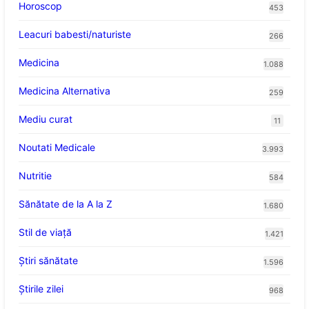
Horoscop
453
Leacuri babesti/naturiste
266
Medicina
1.088
Medicina Alternativa
259
Mediu curat
11
Noutati Medicale
3.993
Nutritie
584
Sănătate de la A la Z
1.680
Stil de viaţă
1.421
Ştiri sănătate
1.596
Știrile zilei
968