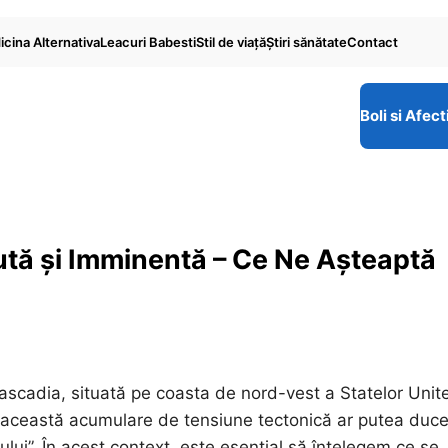
cina Alternativa
Leacuri Babesti
Stil de viaţă
Ştiri sănătate
Contact
Boli si Afect
ută și Imminentă – Ce Ne Așteaptă
Cascadia, situată pe coasta de nord-vest a Statelor Unit
 această acumulare de tensiune tectonică ar putea duce
ui”. În acest context, este esențial să înțelegem ce se