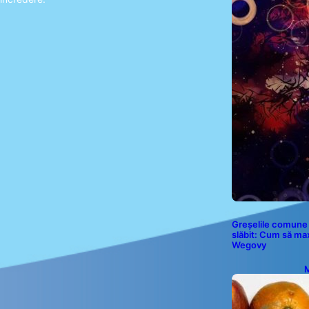
Greșelile comune 
slăbit: Cum să ma
Wegovy
M
P