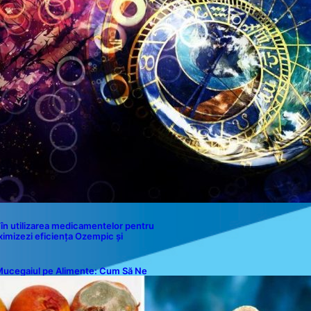
Contact
în utilizarea medicamentelor pentru
ximizezi eficiența Ozempic și
ucegaiul pe Alimente: Cum Să Ne
rotejăm Sănătatea?