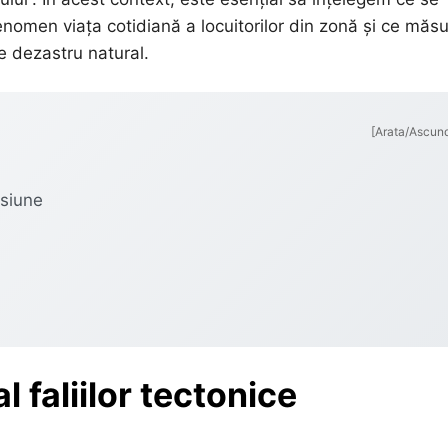
omen viața cotidiană a locuitorilor din zonă și ce măsu
e dezastru natural.
[Arata/Ascun
nsiune
l faliilor tectonice