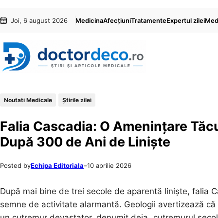
Sari
Skip
Joi, 6 august 2026
Medicina
Afecțiuni
Tratamente
Expertul zilei
Medi
la
to
conținut
content
Noutati Medicale
Știrile zilei
Falia Cascadia: O Amenințare Tăc
După 300 de Ani de Liniște
Posted by
Echipa Editoriala
–
10 aprilie 2026
După mai bine de trei secole de aparentă liniște, falia 
semne de activitate alarmantă. Geologii avertizează că
un cutremur devastator, denumit deja „cutremurul secolul