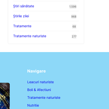
Ştiri sănătate
1.596
Știrile zilei
968
Tratamente
68
Tratamente naturiste
277
Navigare
Leacuri naturiste
Boli & Afectiuni
Tratamente naturiste
Nutritie