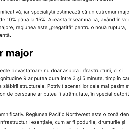
ificativă, iar specialiștii estimează că un cutremur majo
te de 10% până la 15%. Aceasta înseamnă că, având în ve
ajore, regiunea este „pregătită” pentru o nouă ruptură,
antă.
r major
cte devastatoare nu doar asupra infrastructurii, ci și
itudine 9 ar putea dura între 3 și 5 minute, timp în ca
 slăbirii structurale. Potrivit scenariilor cele mai pesimis
ion de persoane ar putea fi strămutate, în special datori
emnificativ. Regiunea Pacific Northwest este o zonă de
nfrastructurii esențiale, cum ar fi podurile, drumurile și