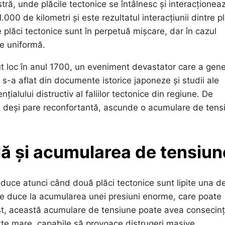
stră, unde plăcile tectonice se întâlnesc și interacționea
00 de kilometri și este rezultatul interacțiunii dintre p
lăci tectonice sunt în perpetuă mișcare, dar în cazul
te uniformă.
ut loc în anul 1700, un eveniment devastator care a gene
s-a aflat din documente istorice japoneze și studii ale
țialului distructiv al faliilor tectonice din regiune. De
e, deși pare reconfortantă, ascunde o acumulare de tens
ă și acumularea de tensiun
oduce atunci când două plăci tectonice sunt lipite una d
re duce la acumularea unei presiuni enorme, care poate
rust, această acumulare de tensiune poate avea consecin
e mare, capabile să provoace distrugeri masive.