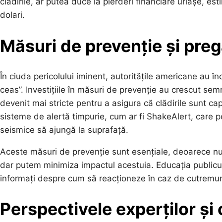
clădirile, ar putea duce la pierderi financiare uriașe, est
dolari.
Măsuri de prevenție și preg
În ciuda pericolului iminent, autoritățile americane au
ceas”. Investițiile în măsuri de prevenție au crescut semn
devenit mai stricte pentru a asigura că clădirile sunt ca
sisteme de alertă timpurie, cum ar fi ShakeAlert, care po
seismice să ajungă la suprafață.
Aceste măsuri de prevenție sunt esențiale, deoarece nu
dar putem minimiza impactul acestuia. Educația publicu
informați despre cum să reacționeze în caz de cutremur ș
Perspectivele experților și 