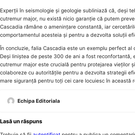
Experții în seismologie și geologie subliniază că, deși 
cutremur major, nu există nicio garanție că putem preve
Cascadia rămâne o amenințare constantă, iar cercetările
comportamentul acesteia și pentru a dezvolta soluții efi
În concluzie, falia Cascadia este un exemplu perfect al c
Deși liniștea de peste 300 de ani a fost reconfortantă,
cutremur major este crucială pentru protejarea vieților și
colaboreze cu autoritățile pentru a dezvolta strategii ef
mare siguranță pentru toți cei care locuiesc în această 
Echipa Editoriala
Lasă un răspuns
Trebuie să fii
autentificat
pentru a publica un comentari