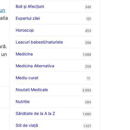
Boli și Afecțiuni
346
 un
alia
Expertul zilei
131
Horoscop
453
Leacuri babesti/naturiste
266
ară.
Medicina
 un
1.088
Medicina Alternativa
259
Mediu curat
11
Noutati Medicale
3.993
Nutritie
584
Sănătate de la A la Z
1.680
Stil de viaţă
1.421