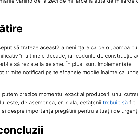
imările variind de la zeci de miliarde la sute de miliarde 
ătire
 început să trateze această amenințare ca pe o „bombă cu
ificativ în ultimele decade, iar codurile de construcție a
pabile să reziste la seisme. În plus, sunt implementate
t trimite notificări pe telefoanele mobile înainte ca und
 putem prezice momentul exact al producerii unui cutre
lui este, de asemenea, crucială; cetățenii
trebuie să
fie
i despre importanța pregătirii pentru situații de urgenț
concluzii