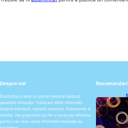
Despre noi
Recomandari 
E
DoctorDeco este un portal medical dedicat
2
sanatatii romanilor. Publicam zilnic informatii
T
despre afectiuni, remedii naturiste, tratamente si
nutritie. Ne propunem sa fim o sursa de referinta
pentru cei care cauta informatii medicale de
incredere.