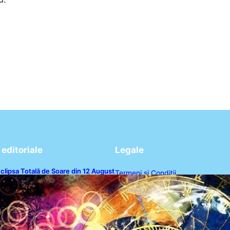
editoriale
Legale
clipsa Totală de Soare din 12 August
Termeni și Condiții
026: O Analiză a Impactului asupra
rei Zodii și a Ciclului de 18 Ani
Politica de Confidențialitate
Politica de Cookies
Disclaimer