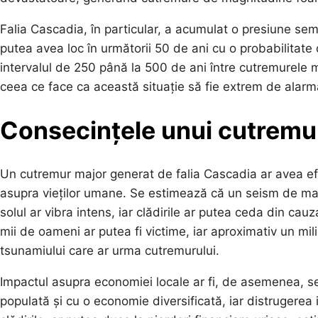
Falia Cascadia, în particular, a acumulat o presiune semn
putea avea loc în următorii 50 de ani cu o probabilita
intervalul de 250 până la 500 de ani între cutremurele m
ceea ce face ca această situație să fie extrem de alarm
Consecințele unui cutremu
Un cutremur major generat de falia Cascadia ar avea efe
asupra vieților umane. Se estimează că un seism de magn
solul ar vibra intens, iar clădirile ar putea ceda din cauza
mii de oameni ar putea fi victime, iar aproximativ un mil
tsunamiului care ar urma cutremurului.
Impactul asupra economiei locale ar fi, de asemenea, s
populată și cu o economie diversificată, iar distrugerea i