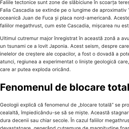
Faliile tectonice sunt zone de slăbiciune în scoarța tere
Falia Cascadia se extinde pe o lungime de aproximativ 1.0
oceanică Juan de Fuca și placa nord-americană. Aceste p
faliilor megathrust, cum este Cascadia, mișcarea nu es
Ultimul cutremur major înregistrat în această zonă a av
un tsunami ce a lovit Japonia. Acest seism, despre care 
inelelor de creștere ale copacilor, a fost o dovadă a poten
atunci, regiunea a experimentat o liniște geologică car
care ar putea exploda oricând.
Fenomenul de blocare total
Geologii explică că fenomenul de „blocare totală” se pr
cealaltă, împiedicându-se să se miște. Această stagna
dura decenii sau chiar secole. În cazul faliilor megath
devastatoare, generând cutremure de magnitudine foart