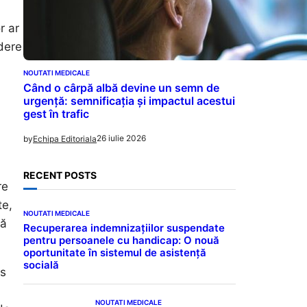
r ar
dere
NOUTATI MEDICALE
Când o cârpă albă devine un semn de
urgență: semnificația și impactul acestui
gest în trafic
26 iulie 2026
by
Echipa Editoriala
RECENT POSTS
re
te,
NOUTATI MEDICALE
tă
Recuperarea indemnizațiilor suspendate
pentru persoanele cu handicap: O nouă
oportunitate în sistemul de asistență
socială
ns
NOUTATI MEDICALE