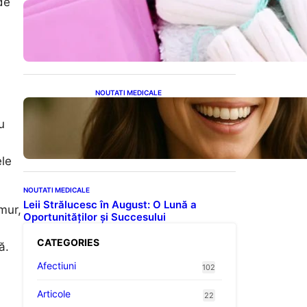
de
Tampoanele menstruale: O
analiză profundă a riscurilor
legate de metale toxice
NOUTATI MEDICALE
Ceaiul – Băutura care
protejează inima:
u
Descoperiri recente despre
beneficiile consumului zilnic
ele
NOUTATI MEDICALE
Leii Strălucesc în August: O Lună a
mur,
Oportunităților și Succesului
CATEGORIES
ă.
Afectiuni
102
Articole
22