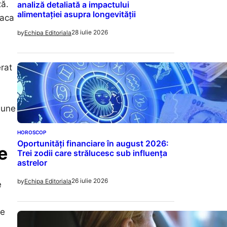
ză.
analiză detaliată a impactului
alimentației asupra longevității
laca
28 iulie 2026
by
Echipa Editoriala
rat
iune
HOROSCOP
Oportunități financiare în august 2026:
e
Trei zodii care strălucesc sub influența
astrelor
26 iulie 2026
by
Echipa Editoriala
e
țe