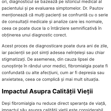
ori, diagnosticul se bazează pe istoricul medical al
pacientului și pe evaluarea simptomelor. Dr. Pautov
menționează că mulți pacienți se confruntă cu o serie
de consultații medicale și analize care ies normale,
ceea ce poate duce la o întârziere semnificativă în
obținerea unui diagnostic corect.
Acest proces de diagnosticare poate dura ani de zile,
iar pacienții se pot simți adesea neînțeleși sau chiar
stigmatizați. De asemenea, din cauza lipsei de
cunoștințe în rândul unor medici, fibromialgia poate fi
confundată cu alte afecțiuni, cum ar fi depresia sau
anxietatea, ceea ce complică și mai mult situația.
Impactul Asupra Calității Vieții
Deși fibromialgia nu reduce direct speranța de viață,
impactul său asupra calității vieții este considerabil.