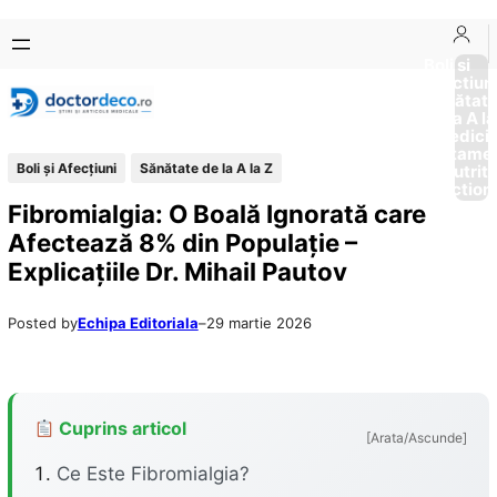
Sari
Skip
la
to
Boli si
Afectiun
conținut
content
Sănătat
de la A la
Medici
Tratame
Boli și Afecțiuni
Sănătate de la A la Z
Nutriti
Diction
Fibromialgia: O Boală Ignorată care
Afectează 8% din Populație –
Explicațiile Dr. Mihail Pautov
Posted by
Echipa Editoriala
–
29 martie 2026
Cuprins articol
[Arata/Ascunde]
Ce Este Fibromialgia?