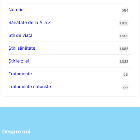
Nutritie
584
Sănătate de la A la Z
1.830
Stil de viaţă
1.559
Ştiri sănătate
1.685
Știrile zilei
1.035
Tratamente
68
Tratamente naturiste
277
Despre noi