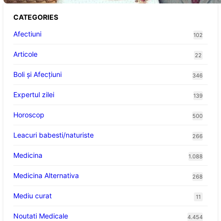
CATEGORIES
Afectiuni
102
Articole
22
Boli și Afecțiuni
346
Expertul zilei
139
Horoscop
500
Leacuri babesti/naturiste
266
Medicina
1.088
Medicina Alternativa
268
Mediu curat
11
Noutati Medicale
4.454