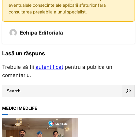
eventualele consecinte ale aplicarii sfaturilor fara
consultarea prealabila a unui specialist.
Echipa Editoriala
Lasă un răspuns
Trebuie să fii
autentificat
pentru a publica un
comentariu.
S
e
a
MEDICI MEDLIFE
r
c
h