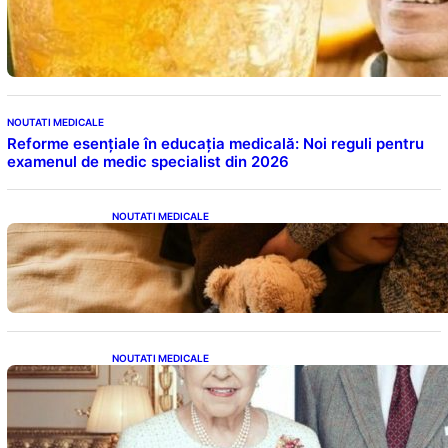
Cele cinci băuturi esențiale pentru
menținerea glicemiei sub control pe timpul
nopții: Ghidul specialistului
NOUTATI MEDICALE
Reforme esențiale în educația medicală: Noi reguli pentru
examenul de medic specialist din 2026
NOUTATI MEDICALE
Somnul Sănătos: Câte Ore Trebuie Să Dormi
în Funcție de Vârstă și Impactul Asupra
Sănătății
NOUTATI MEDICALE
Longevitatea în Rândul Celebrităților: Lecții
din Viața Prințului Philip și a Altora care Au
Fost Pe Punctul de a Împlini 100 de Ani