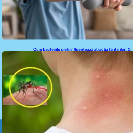
Cum bacteriile pielii influențează atracția țânțarilor: O
nouă viziune asupra alegerii victimelor