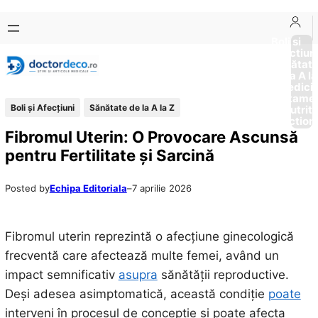
Sari
Skip
la
to
Boli si
Afectiun
conținut
content
Sănătat
de la A la
Medici
Tratame
Boli și Afecțiuni
Sănătate de la A la Z
Nutriti
Diction
Fibromul Uterin: O Provocare Ascunsă
pentru Fertilitate și Sarcină
Posted by
Echipa Editoriala
–
7 aprilie 2026
Fibromul uterin reprezintă o afecțiune ginecologică
frecventă care afectează multe femei, având un
impact semnificativ
asupra
sănătății reproductive.
Deși adesea asimptomatică, această condiție
poate
interveni în procesul de concepție și poate afecta