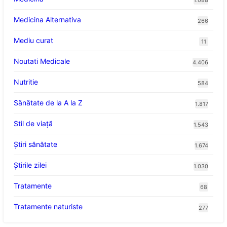
Medicina Alternativa
266
Mediu curat
11
Noutati Medicale
4.406
Nutritie
584
Sănătate de la A la Z
1.817
Stil de viaţă
1.543
Ştiri sănătate
1.674
Știrile zilei
1.030
Tratamente
68
Tratamente naturiste
277