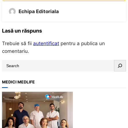
Echipa Editoriala
Lasă un răspuns
Trebuie să fii
autentificat
pentru a publica un
comentariu.
S
e
a
MEDICI MEDLIFE
r
c
h