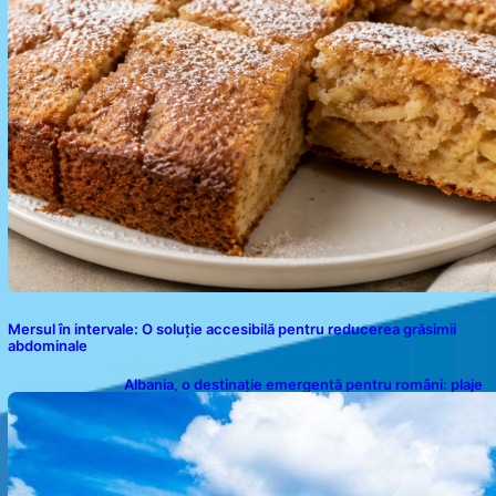
Mersul în intervale: O soluție accesibilă pentru reducerea grăsimii
abdominale
Albania, o destinație emergentă pentru români: plaje
spectaculoase, ape turcoaz și prețuri accesibile