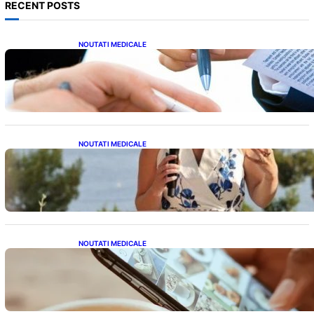
RECENT POSTS
NOUTATI MEDICALE
Acordul României cu Banca Mondială: O
Analiză Detaliată a Împrumutului și
Condițiilor Impuse
NOUTATI MEDICALE
Nașterea prințesei Eugenie la Lisabona: O
alegere plină de semnificație pentru familia
regală britanică
NOUTATI MEDICALE
Revoluția Bateriilor pentru Telefoane:
Avantaje, Provocări și Viitorul Tehnologiei
Energetice