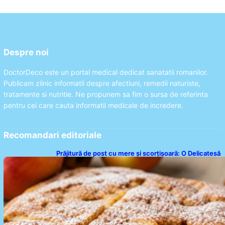
Despre noi
DoctorDeco este un portal medical dedicat sanatatii romanilor.
Publicam zilnic informatii despre afectiuni, remedii naturiste,
tratamente si nutritie. Ne propunem sa fim o sursa de referinta
pentru cei care cauta informatii medicale de incredere.
Recomandari editoriale
Prăjitură de post cu mere și scorțișoară: O Delicatesă
Dulce pentru Postul Adormirii Maicii Domnului