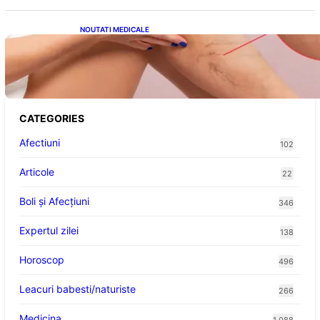
NOUTATI MEDICALE
Varicele și Umflarea Picioarelor pe Caniculă:
Înțelegerea Simptomelor și Măsurilor de
Prevenție
CATEGORIES
Afectiuni
102
Articole
22
Boli și Afecțiuni
346
Expertul zilei
138
Horoscop
496
Leacuri babesti/naturiste
266
Medicina
1.088