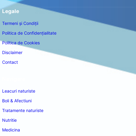
Legale
Termeni și Condiții
Politica de Confidențialitate
Politica de Cookies
Disclaimer
Contact
Navigare
Leacuri naturiste
Boli & Afectiuni
Tratamente naturiste
Nutritie
Medicina