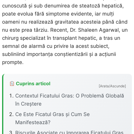
cunoscută și sub denumirea de steatoză hepatică,
poate evolua fără simptome evidente, iar mulți
oameni nu realizează gravitatea acesteia până când
nu este prea târziu. Recent, Dr. Shaleen Agarwal, un
chirurg specializat în transplant hepatic, a tras un
semnal de alarmă cu privire la acest subiect,
subliniind importanța conștientizării și a acțiunii
prompte.
Cuprins articol
[Arata/Ascunde]
Contextul Ficatului Gras: O Problemă Globală
în Creștere
Ce Este Ficatul Gras și Cum Se
Manifestează?
Riscurile Asociate cu Ignorarea Ficatului Gras