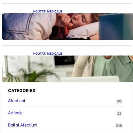
NOUTATI MEDICALE
Tusea seacă nocturnă: Semnale importante
despre sănătatea inimii tale
NOUTATI MEDICALE
Sprijin financiar pentru pensionari: Ce
înseamnă ajutoarele de până la 500 de lei în
2026
CATEGORIES
Afectiuni
102
Articole
22
Boli și Afecțiuni
346