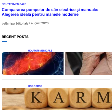
NOUTATI MEDICALE
Compararea pompelor de sân electrice și manuale:
Alegerea ideală pentru mamele moderne
7 august 2026
by
Echipa Editoriala
RECENT POSTS
NOUTATI MEDICALE
Ficatul Gras: Semnalul Ușor Ignorat de la
Picioare și Importanța Diagnosticării Timpurii
HOROSCOP
Eclipsa și Karma: Impactul Emoțional Asupra
Zodiilor Leu și Vărsător