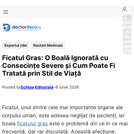
Sari
Skip
la
to
Boli si
Afectiun
conținut
content
Sănătat
de la A la
Medici
Tratame
Expertul zilei
Noutati Medicale
Nutriti
Diction
Ficatul Gras: O Boală Ignorată cu
Consecințe Severe și Cum Poate Fi
Tratată prin Stil de Viață
Posted by
Echipa Editoriala
–
8 iunie 2026
Ficatul, unul dintre cele mai importante organe ale
corpului uman, este adesea neglijat de pacienți, iar
boala
ficatului gras
este o problemă din ce în ce mai
frecventă, dar rar discutată. Această afecțiune,