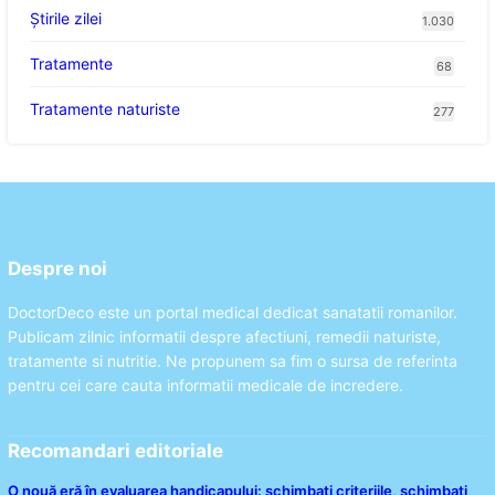
Știrile zilei
1.030
Tratamente
68
Tratamente naturiste
277
Despre noi
DoctorDeco este un portal medical dedicat sanatatii romanilor.
Publicam zilnic informatii despre afectiuni, remedii naturiste,
tratamente si nutritie. Ne propunem sa fim o sursa de referinta
pentru cei care cauta informatii medicale de incredere.
Recomandari editoriale
O nouă eră în evaluarea handicapului: schimbați criteriile, schimbați