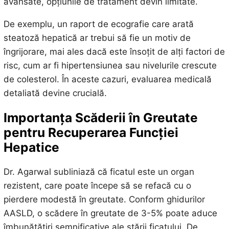
avansate, opțiunile de tratament devin limitate.
De exemplu, un raport de ecografie care arată
steatoză hepatică ar trebui să fie un motiv de
îngrijorare, mai ales dacă este însoțit de alți factori de
risc, cum ar fi hipertensiunea sau nivelurile crescute
de colesterol. În aceste cazuri, evaluarea medicală
detaliată devine crucială.
Importanța Scăderii în Greutate
pentru Recuperarea Funcției
Hepatice
Dr. Agarwal subliniază că ficatul este un organ
rezistent, care poate începe să se refacă cu o
pierdere modestă în greutate. Conform ghidurilor
AASLD, o scădere în greutate de 3-5% poate aduce
îmbunătățiri semnificative ale stării ficatului. De