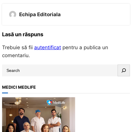
Echipa Editoriala
Lasă un răspuns
Trebuie să fii
autentificat
pentru a publica un
comentariu.
S
e
a
MEDICI MEDLIFE
r
c
h