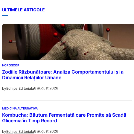
ULTIMELE ARTICOLE
HOROSCOP
Zodiile Răzbunătoare: Analiza Comportamentului și a
Dinamicii Relațiilor Umane
8 august 2026
by
Echipa Editoriala
MEDICINA ALTERNATIVA
Kombucha: Băutura Fermentată care Promite să Scadă
Glicemia în Timp Record
8 august 2026
by
Echipa Editoriala