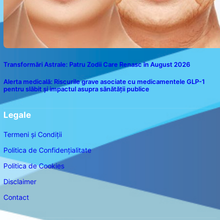
Transformări Astrale: Patru Zodii Care Renasc în August 2026
Alerta medicală: Riscurile grave asociate cu medicamentele GLP-1
pentru slăbit și impactul asupra sănătății publice
Legale
Termeni și Condiții
Politica de Confidențialitate
Politica de Cookies
Disclaimer
Contact