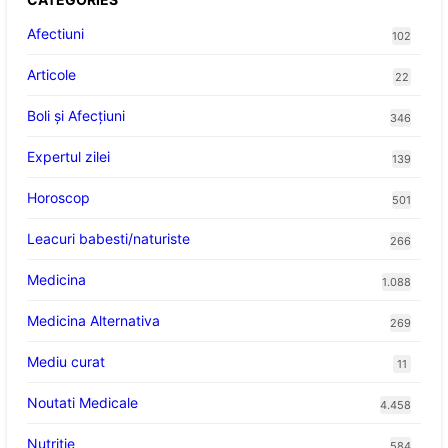
Afectiuni
102
Articole
22
Boli și Afecțiuni
346
Expertul zilei
139
Horoscop
501
Leacuri babesti/naturiste
266
Medicina
1.088
Medicina Alternativa
269
Mediu curat
11
Noutati Medicale
4.458
Nutritie
584