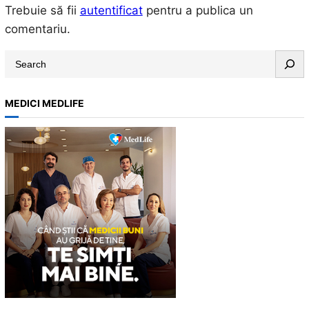
Trebuie să fii
autentificat
pentru a publica un
comentariu.
S
e
a
MEDICI MEDLIFE
r
c
h