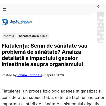
Sari
Skip
la
to
Boli si
Afectiun
conținut
content
Sănătat
de la A la
Medici
Tratame
Nutritie
Sănătate de la A la Z
Nutriti
Diction
Flatulența: Semn de sănătate sau
problemă de sănătate? Analiza
detaliată a impactului gazelor
intestinale asupra organismului
Posted by
Echipa Editoriala
–
7 aprilie 2026
Flatulența, un proces fiziologic adesea stigmatizat și
considerat un subiect tabu, este, de fapt, un indicator
important al stării de sănătate a sistemului digestiv.