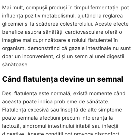
Mai mult, compușii produși în timpul fermentației pot
influența pozitiv metabolismul, ajutând la reglarea
glicemiei și la scăderea colesterolului. Aceste efecte
benefice asupra sănătății cardiovasculare oferă o
imagine mai cuprinzătoare a rolului flatulenței în
organism, demonstrând că gazele intestinale nu sunt
doar un inconvenient, ci și un semn al unei digestii
sănătoase.
Când flatulența devine un semnal
Deși flatulența este normală, există momente când
aceasta poate indica probleme de sănătate.
Flatulența excesivă sau însoțită de alte simptome
poate semnala afecțiuni precum intoleranța la
lactoză, sindromul intestinului iritabil sau infecții
digestive. Aceste condiții pot provoca disconfort