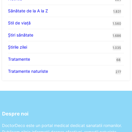
Sănătate de la A la Z
1.831
Stil de viaţă
1.560
Ştiri sănătate
1.686
Știrile zilei
1.035
Tratamente
68
Tratamente naturiste
277
Despre noi
DoctorDeco este un portal medical dedicat sanatatii romanilor.
Publicam zilnic informatii despre afectiuni, remedii naturiste,