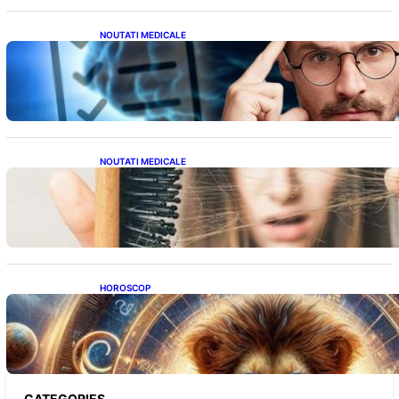
NOUTATI MEDICALE
Inteligența dincolo de note: Semnele unui IQ
ridicat care nu țin de școală
NOUTATI MEDICALE
Semnele unei deficiențe de proteine:
Impactul asupra sănătății tale
HOROSCOP
Portalul Leului 8/8: Oportunități de
Abundență pentru Cinci Zodii în 2026
CATEGORIES