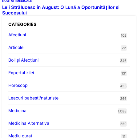
NOUTATI MEDICALE
Leii Strălucesc în August: O Lună a Oportunităților și
Succesului
CATEGORIES
Afectiuni
102
Articole
22
Boli și Afecțiuni
346
Expertul zilei
131
Horoscop
453
Leacuri babesti/naturiste
266
Medicina
1.088
Medicina Alternativa
259
Mediu curat
11