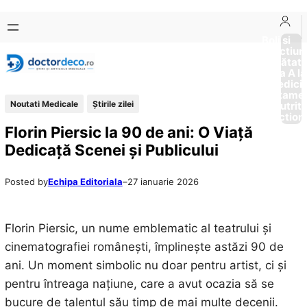
Sari
Skip
la
to
Boli si
Afectiun
conținut
content
Sănătat
de la A la
Medici
Tratame
Noutati Medicale
Știrile zilei
Nutriti
Diction
Florin Piersic la 90 de ani: O Viață
Dedicață Scenei și Publicului
Posted by
Echipa Editoriala
–
27 ianuarie 2026
Florin Piersic, un nume emblematic al teatrului și
cinematografiei românești, împlinește astăzi 90 de
ani. Un moment simbolic nu doar pentru artist, ci și
pentru întreaga națiune, care a avut ocazia să se
bucure de talentul său timp de mai multe decenii.