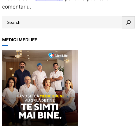
comentariu.
S
e
a
MEDICI MEDLIFE
r
c
h