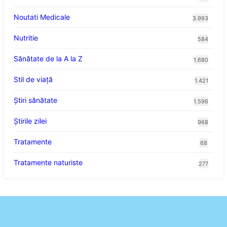
Noutati Medicale
3.993
Nutritie
584
Sănătate de la A la Z
1.680
Stil de viaţă
1.421
Ştiri sănătate
1.596
Știrile zilei
968
Tratamente
68
Tratamente naturiste
277