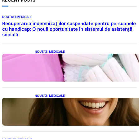
NOUTATI MEDICALE
Recuperarea indemnizațiilor suspendate pentru persoanele
cu handicap: O nouă oportunitate în sistemul de asistență
socială
NOUTATI MEDICALE
Tampoanele menstruale: O analiză profundă
a riscurilor legate de metale toxice
NOUTATI MEDICALE
Ceaiul – Băutura care protejează inima:
Descoperiri recente despre beneficiile
consumului zilnic