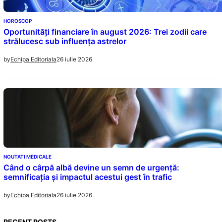
HOROSCOP
Oportunități financiare în august 2026: Trei zodii care
strălucesc sub influența astrelor
26 iulie 2026
by
Echipa Editoriala
NOUTATI MEDICALE
Când o cârpă albă devine un semn de urgență:
semnificația și impactul acestui gest în trafic
26 iulie 2026
by
Echipa Editoriala
RECENT POSTS