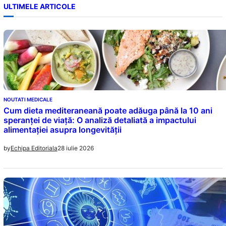
ULTIMELE ARTICOLE
NOUTATI MEDICALE
Cum dieta mediteraneană poate adăuga până la 10 ani
speranței de viață: O analiză detaliată a impactului
alimentației asupra longevității
28 iulie 2026
by
Echipa Editoriala