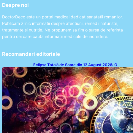
Despre noi
DoctorDeco este un portal medical dedicat sanatatii romanilor.
Publicam zilnic informatii despre afectiuni, remedii naturiste,
tratamente si nutritie. Ne propunem sa fim o sursa de referinta
pentru cei care cauta informatii medicale de incredere.
Recomandari editoriale
Eclipsa Totală de Soare din 12 August 2026: O
Analiză a Impactului asupra Trei Zodii și a Ciclului de
18 Ani