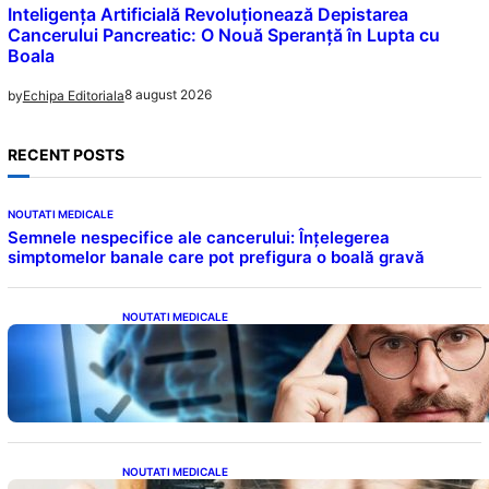
Inteligența Artificială Revoluționează Depistarea
Cancerului Pancreatic: O Nouă Speranță în Lupta cu
Boala
8 august 2026
by
Echipa Editoriala
RECENT POSTS
NOUTATI MEDICALE
Semnele nespecifice ale cancerului: Înțelegerea
simptomelor banale care pot prefigura o boală gravă
NOUTATI MEDICALE
Inteligența dincolo de note: Semnele unui IQ
ridicat care nu țin de școală
NOUTATI MEDICALE