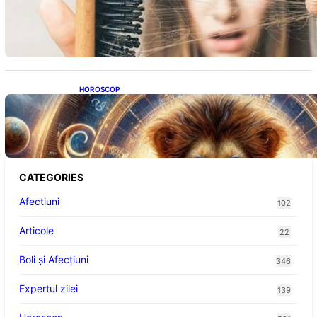
Semnele unei deficiențe de proteine:
Impactul asupra sănătății tale
HOROSCOP
Portalul Leului 8/8: Oportunități de
Abundență pentru Cinci Zodii în 2026
CATEGORIES
Afectiuni
102
Articole
22
Boli și Afecțiuni
346
Expertul zilei
139