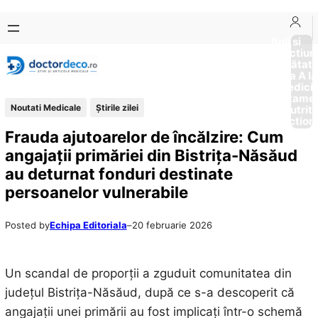
Sari
Skip
la
to
Boli si
Afectiun
conținut
content
Sănătat
de la A la
Medici
Tratame
Noutati Medicale
Știrile zilei
Nutriti
Diction
Frauda ajutoarelor de încălzire: Cum
angajații primăriei din Bistrița-Năsăud
au deturnat fonduri destinate
persoanelor vulnerabile
Posted by
Echipa Editoriala
–
20 februarie 2026
Un scandal de proporții a zguduit comunitatea din
județul Bistrița-Năsăud, după ce s-a descoperit că
angajații unei primării au fost implicați într-o schemă