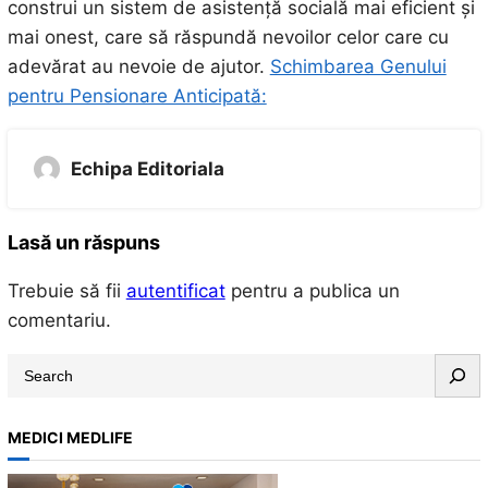
construi un sistem de asistență socială mai eficient și
mai onest, care să răspundă nevoilor celor care cu
adevărat au nevoie de ajutor.
Schimbarea Genului
pentru Pensionare Anticipată:
Echipa Editoriala
Lasă un răspuns
Trebuie să fii
autentificat
pentru a publica un
comentariu.
S
e
a
MEDICI MEDLIFE
r
c