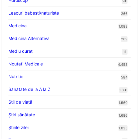
Horoscop
501
Leacuri babesti/naturiste
266
Medicina
1.088
Medicina Alternativa
269
Mediu curat
11
Noutati Medicale
4.458
Nutritie
584
Sănătate de la A la Z
1.831
Stil de viaţă
1.560
Ştiri sănătate
1.686
Știrile zilei
1.035