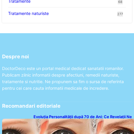
Tratamente
68
Tratamente naturiste
277
Despre noi
DoctorDeco este un portal medical dedicat sanatatii romanilor.
Publicam zilnic informatii despre afectiuni, remedii naturiste,
tratamente si nutritie. Ne propunem sa fim o sursa de referinta
pentru cei care cauta informatii medicale de incredere.
Recomandari editoriale
Evoluția Personalității după 70 de Ani: Ce Revelații Ne
Oferă Studiile Psihologice