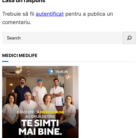
Lasă un răspuns
Trebuie să fii
autentificat
pentru a publica un
comentariu.
S
e
a
MEDICI MEDLIFE
r
c
h