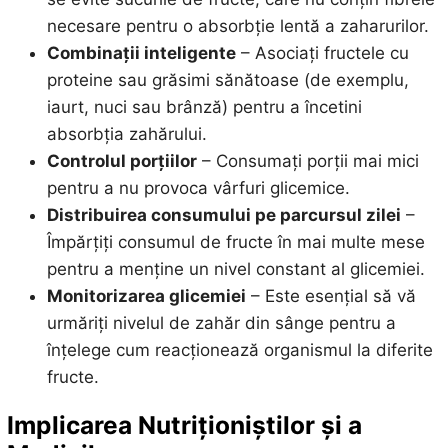
necesare pentru o absorbție lentă a zaharurilor.
Combinații inteligente
– Asociați fructele cu
proteine sau grăsimi sănătoase (de exemplu,
iaurt, nuci sau brânză) pentru a încetini
absorbția zahărului.
Controlul porțiilor
– Consumați porții mai mici
pentru a nu provoca vârfuri glicemice.
Distribuirea consumului pe parcursul zilei
–
Împărțiți consumul de fructe în mai multe mese
pentru a menține un nivel constant al glicemiei.
Monitorizarea glicemiei
– Este esențial să vă
urmăriți nivelul de zahăr din sânge pentru a
înțelege cum reacționează organismul la diferite
fructe.
Implicarea Nutriționiștilor și a