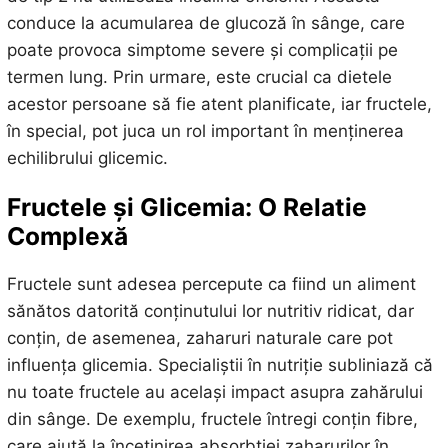
conduce la acumularea de glucoză în sânge, care
poate provoca simptome severe și complicații pe
termen lung. Prin urmare, este crucial ca dietele
acestor persoane să fie atent planificate, iar fructele,
în special, pot juca un rol important în menținerea
echilibrului glicemic.
Fructele și Glicemia: O Relatie
Complexă
Fructele sunt adesea percepute ca fiind un aliment
sănătos datorită conținutului lor nutritiv ridicat, dar
conțin, de asemenea, zaharuri naturale care pot
influența glicemia. Specialiștii în nutriție subliniază că
nu toate fructele au același impact asupra zahărului
din sânge. De exemplu, fructele întregi conțin fibre,
care ajută la încetinirea absorbției zaharurilor în