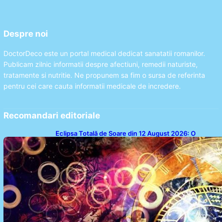
Despre noi
DoctorDeco este un portal medical dedicat sanatatii romanilor.
Publicam zilnic informatii despre afectiuni, remedii naturiste,
tratamente si nutritie. Ne propunem sa fim o sursa de referinta
pentru cei care cauta informatii medicale de incredere.
Recomandari editoriale
Eclipsa Totală de Soare din 12 August 2026: O
Analiză a Impactului asupra Trei Zodii și a Ciclului de
18 Ani