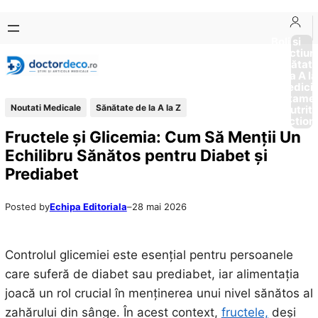
Sari
Skip
la
to
Boli si
Afectiun
conținut
content
Sănătat
de la A la
Medici
Tratame
Noutati Medicale
Sănătate de la A la Z
Nutriti
Diction
Fructele și Glicemia: Cum Să Menții Un
Echilibru Sănătos pentru Diabet și
Prediabet
Posted by
Echipa Editoriala
–
28 mai 2026
Controlul glicemiei este esențial pentru persoanele
care suferă de diabet sau prediabet, iar alimentația
joacă un rol crucial în menținerea unui nivel sănătos al
zahărului din sânge. În acest context,
fructele,
deși