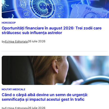
HOROSCOP
Oportunități financiare în august 2026: Trei zodii care
strălucesc sub influența astrelor
26 iulie 2026
by
Echipa Editoriala
NOUTATI MEDICALE
Când o cârpă albă devine un semn de urgență:
semnificația și impactul acestui gest în trafic
26 iulie 2026
by
Echipa Editoriala