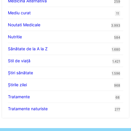
Medicina Alternativa
259
Mediu curat
11
Noutati Medicale
3.993
Nutritie
584
Sănătate de la A la Z
1.680
Stil de viaţă
1.421
Ştiri sănătate
1.596
Știrile zilei
968
Tratamente
68
Tratamente naturiste
277