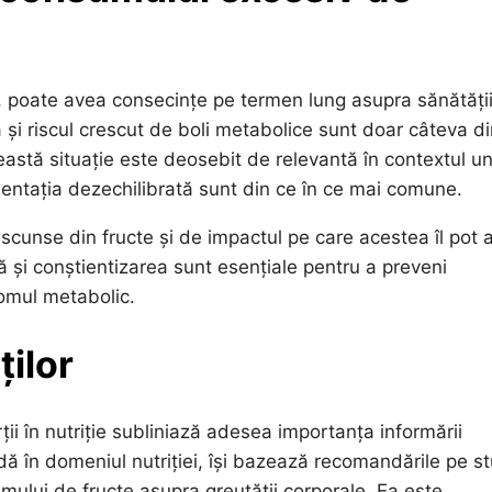
, poate avea consecințe pe termen lung asupra sănătății
ă și riscul crescut de boli metabolice sunt doar câteva di
astă situație este deosebit de relevantă în contextul un
imentația dezechilibrată sunt din ce în ce mai comune.
ascunse din fructe și de impactul pe care acestea îl pot 
ă și conștientizarea sunt esențiale pentru a preveni
omul metabolic.
ților
ții în nutriție subliniază adesea importanța informării
idă în domeniul nutriției, își bazează recomandările pe st
sumului de fructe asupra greutății corporale. Ea este