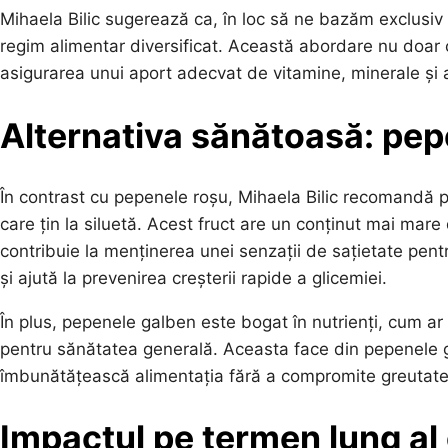
Mihaela Bilic sugerează ca, în loc să ne bazăm exclusiv 
regim alimentar diversificat. Această abordare nu doar c
asigurarea unui aport adecvat de vitamine, minerale și a
Alternativa sănătoasă: pe
În contrast cu pepenele roșu, Mihaela Bilic recomandă 
care țin la siluetă. Acest fruct are un conținut mai mare d
contribuie la menținerea unei senzații de sațietate pentr
și ajută la prevenirea creșterii rapide a glicemiei.
În plus, pepenele galben este bogat în nutrienți, cum ar 
pentru sănătatea generală. Aceasta face din pepenele g
îmbunătățească alimentația fără a compromite greutate
Impactul pe termen lung al