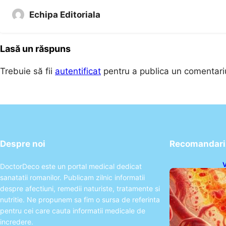
Echipa Editoriala
Lasă un răspuns
Trebuie să fii
autentificat
pentru a publica un comentari
Despre noi
Recomandari 
V
DoctorDeco este un portal medical dedicat
I
sanatatii romanilor. Publicam zilnic informatii
despre afectiuni, remedii naturiste, tratamente si
nutritie. Ne propunem sa fim o sursa de referinta
pentru cei care cauta informatii medicale de
incredere.