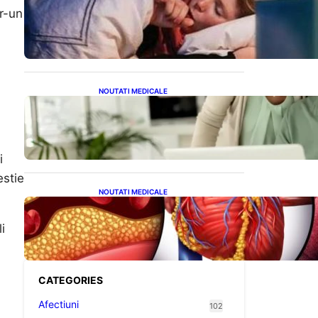
Tusea seacă nocturnă:
r-un
Semnale importante despre
sănătatea inimii tale
NOUTATI MEDICALE
Sprijin financiar pentru
pensionari: Ce înseamnă
ajutoarele de până la 500
de lei în 2026
i
estie
NOUTATI MEDICALE
Descoperirea revoluționară:
Afereza terapeutică, un
i
posibil aliat în eliminarea
microplasticelor din sânge
CATEGORIES
Afectiuni
102