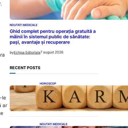
.
NOUTATI MEDICALE
Ghid complet pentru operația gratuită a
mâinii în sistemul public de sănătate:
pași, avantaje și recuperare
7 august 2026
by
Echipa Editoriala
pra
RECENT POSTS
HOROSCOP
Eclipsa și Karma: Impactul
Emoțional Asupra Zodiilor
-le
Leu și Vărsător
ă ar
ie
NOUTATI MEDICALE