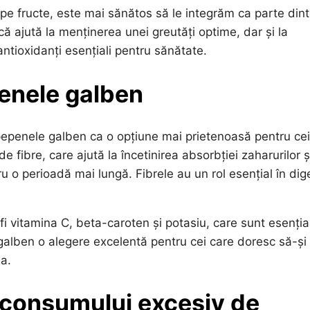
pe fructe, este mai sănătos să le integrăm ca parte dint
ă ajută la menținerea unei greutăți optime, dar și la
ntioxidanți esențiali pentru sănătate.
penele galben
pepenele galben ca o opțiune mai prietenoasă pentru cei
e fibre, care ajută la încetinirea absorbției zaharurilor ș
u o perioadă mai lungă. Fibrele au un rol esențial în dig
fi vitamina C, beta-caroten și potasiu, care sunt esențial
alben o alegere excelentă pentru cei care doresc să-și
a.
 consumului excesiv de