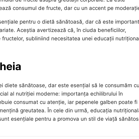
jează consumul de fructe, dar cu un accent pe moderați
 esențiale pentru o dietă sănătoasă, dar că este importan
riate. Aceștia avertizează că, în ciuda beneficiilor,
ructelor, subliniind necesitatea unei educații nutriționa
cheia
unei diete sănătoase, dar este esențial să le consumăm c
ial al nutriției moderne: importanța echilibrului în
trebuie consumat cu atenție, iar pepenele galben poate fi
ențină greutatea. În cele din urmă, educația nutrițional
sunt esențiale pentru a promova un stil de viață sănătos