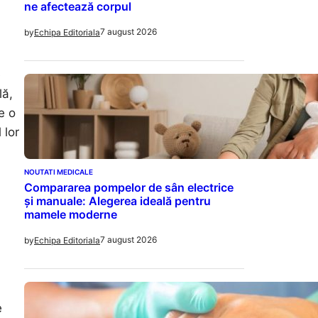
ne afectează corpul
7 august 2026
by
Echipa Editoriala
e
lă,
e o
 lor
NOUTATI MEDICALE
Compararea pompelor de sân electrice
și manuale: Alegerea ideală pentru
mamele moderne
7 august 2026
by
Echipa Editoriala
e