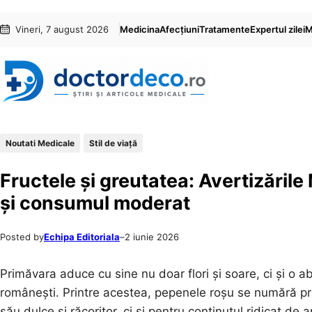
Sari
Skip
Vineri, 7 august 2026
Medicina
Afecțiuni
Tratamente
Expertul zilei
M
la
to
conținut
content
Noutati Medicale
Stil de viaţă
Fructele și greutatea: Avertizările
și consumul moderat
Posted by
Echipa Editoriala
–
2 iunie 2026
Primăvara aduce cu sine nu doar flori și soare, ci și o 
românești. Printre acestea, pepenele roșu se numără prin
său dulce și răcoritor, ci și pentru conținutul ridicat de 