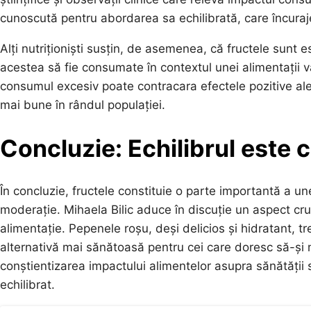
cunoscută pentru abordarea sa echilibrată, care încura
Alți nutriționiști susțin, de asemenea, că fructele sunt
acestea să fie consumate în contextul unei alimentații va
consumul excesiv poate contracara efectele pozitive ale f
mai bune în rândul populației.
Concluzie: Echilibrul este 
În concluzie, fructele constituie o parte importantă a 
moderație. Mihaela Bilic aduce în discuție un aspect cruc
alimentație. Pepenele roșu, deși delicios și hidratant, 
alternativă mai sănătoasă pentru cei care doresc să-și m
conștientizarea impactului alimentelor asupra sănătății 
echilibrat.