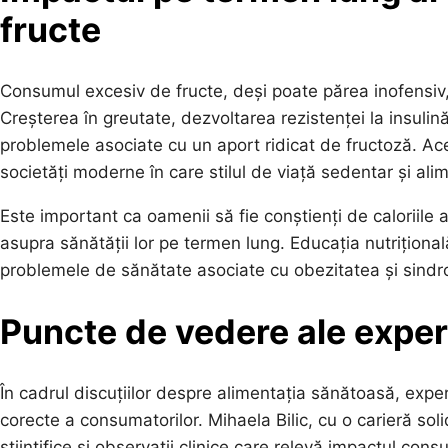
fructe
Consumul excesiv de fructe, deși poate părea inofensiv
Creșterea în greutate, dezvoltarea rezistenței la insulin
problemele asociate cu un aport ridicat de fructoză. Ace
societăți moderne în care stilul de viață sedentar și al
Este important ca oamenii să fie conștienți de caloriile 
asupra sănătății lor pe termen lung. Educația nutrițional
problemele de sănătate asociate cu obezitatea și sindr
Puncte de vedere ale exper
În cadrul discuțiilor despre alimentația sănătoasă, exper
corecte a consumatorilor. Mihaela Bilic, cu o carieră sol
științifice și observații clinice care relevă impactul con