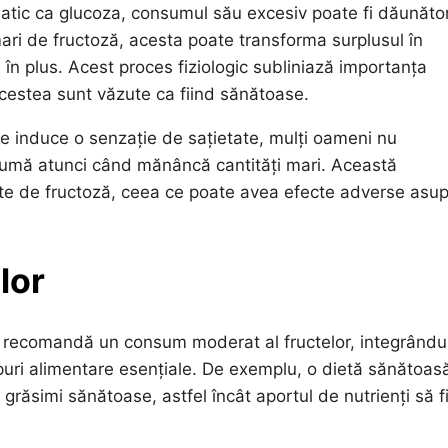
matic ca glucoza, consumul său excesiv poate fi dăunător
 mari de fructoză, acesta poate transforma surplusul în
în plus. Acest proces fiziologic subliniază importanța
acestea sunt văzute ca fiind sănătoase.
te induce o senzație de sațietate, mulți oameni nu
nsumă atunci când mănâncă cantități mari. Această
ate de fructoză, ceea ce poate avea efecte adverse asu
lor
riție recomandă un consum moderat al fructelor, integrându
rupuri alimentare esențiale. De exemplu, o dietă sănătoas
 grăsimi sănătoase, astfel încât aportul de nutrienți să f