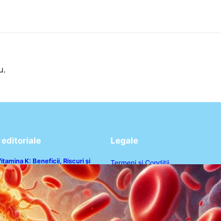
u.
editoriale
Legale
itamina K: Beneficii, Riscuri și
Termeni și Condiții
nteracțiuni în Coagularea Sângelui
Politica de Confidențialitate
Politica de Cookies
Disclaimer