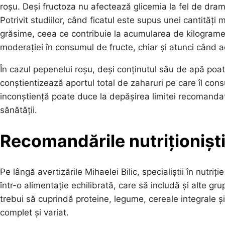
roșu. Deși fructoza nu afectează glicemia la fel de dra
Potrivit studiilor, când ficatul este supus unei cantități
grăsime, ceea ce contribuie la acumularea de kilograme 
moderației în consumul de fructe, chiar și atunci când 
În cazul pepenelui roșu, deși conținutul său de apă poa
conștientizează aportul total de zaharuri pe care îl co
inconștiență poate duce la depășirea limitei recomand
sănătății.
Recomandările nutriționiști
Pe lângă avertizările Mihaelei Bilic, specialiștii în nut
într-o alimentație echilibrată, care să includă și alte g
trebui să cuprindă proteine, legume, cereale integrale și
complet și variat.