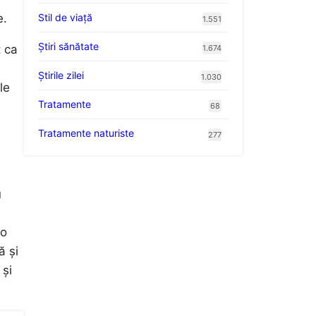
Stil de viaţă
e.
1.551
Ştiri sănătate
t ca
1.674
Știrile zilei
1.030
le
Tratamente
68
Tratamente naturiste
277
u
 o
ă și
 și