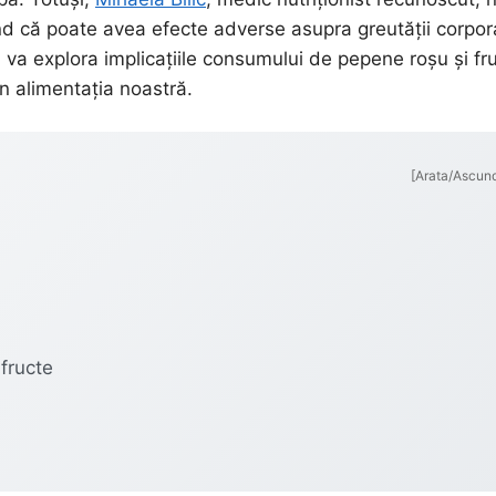
nd că poate avea efecte adverse asupra greutății corpor
va explora implicațiile consumului de pepene roșu și fr
în alimentația noastră.
[Arata/Ascun
fructe