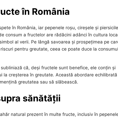
ructe în România
pete în România, iar pepenele roșu, cireșele și piersicil
de consum a fructelor are rădăcini adânci în cultura loca
 simbol al verii. Pe lângă savoarea și prospețimea pe car
 riscuri pentru greutate, ceea ce poate duce la consumul
 subliniază că, deși fructele sunt benefice, ele conțin și
i la creșterea în greutate. Această abordare echilibrată
și mențină greutatea sau să slăbească.
upra sănătății
zahăr natural prezent în multe fructe, inclusiv în pepenel