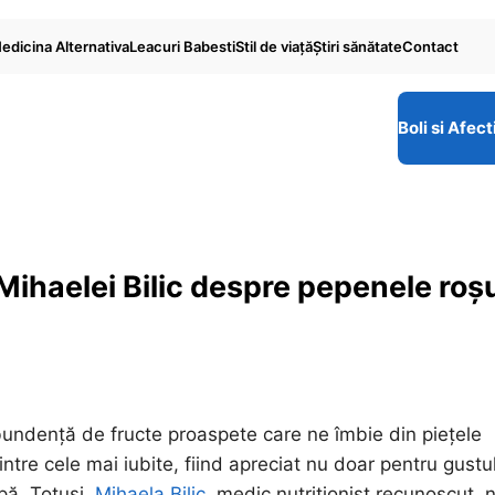
edicina Alternativa
Leacuri Babesti
Stil de viaţă
Ştiri sănătate
Contact
Boli si Afect
 Mihaelei Bilic despre pepenele roș
abundență de fructe proaspete care ne îmbie din piețele
tre cele mai iubite, fiind apreciat nu doar pentru gustu
apă. Totuși,
Mihaela Bilic
, medic nutriționist recunoscut, 