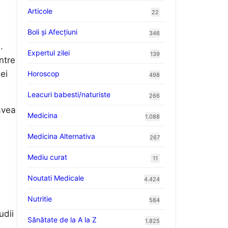
Articole
22
Boli și Afecțiuni
346
.
Expertul zilei
139
ntre
ei
Horoscop
498
Leacuri babesti/naturiste
266
avea
Medicina
1.088
Medicina Alternativa
267
Mediu curat
11
Noutati Medicale
4.424
Nutritie
584
udii
Sănătate de la A la Z
1.825