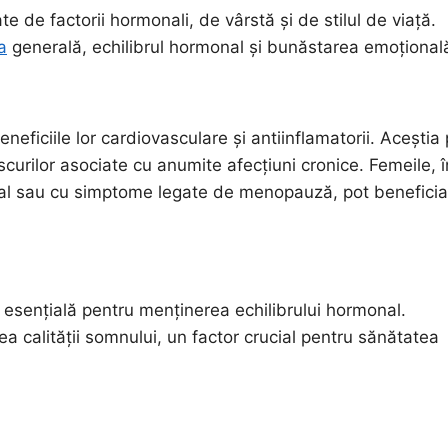
e de factorii hormonali, de vârstă și de stilul de viață.
a
generală, echilibrul hormonal și bunăstarea emoțional
eficiile lor cardiovasculare și antiinflamatorii. Aceștia 
iscurilor asociate cu anumite afecțiuni cronice. Femeile, î
ual sau cu simptome legate de menopauză, pot benefici
d esențială pentru menținerea echilibrului hormonal.
 calității somnului, un factor crucial pentru sănătatea