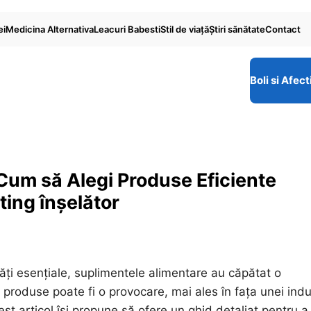
ei
Medicina Alternativa
Leacuri Babesti
Stil de viaţă
Ştiri sănătate
Contact
Boli si Afect
Cum să Alegi Produse Eficiente
ting înșelător
ăți esențiale, suplimentele alimentare au căpătat o
produse poate fi o provocare, mai ales în fața unei indus
st articol își propune să ofere un ghid detaliat pentru a