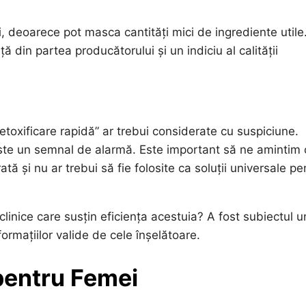
i, deoarece pot masca cantități mici de ingrediente utile
 din partea producătorului și un indiciu al calității
toxificare rapidă” ar trebui considerate cu suspiciune.
 este un semnal de alarmă. Este important să ne amintim 
tă și nu ar trebui să fie folosite ca soluții universale pe
clinice care susțin eficiența acestuia? A fost subiectul u
formațiilor valide de cele înșelătoare.
entru Femei