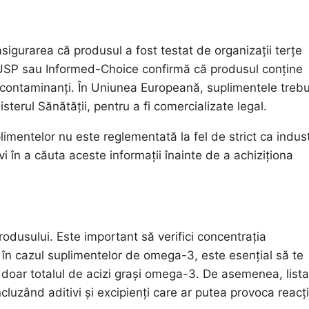
igurarea că produsul a fost testat de organizații terțe
, USP sau Informed-Choice confirmă că produsul conține
de contaminanți. În Uniunea Europeană, suplimentele treb
isterul Sănătății, pentru a fi comercializate legal.
limentelor nu este reglementată la fel de strict ca indust
vi în a căuta aceste informații înainte de a achiziționa
rodusului. Este important să verifici concentrația
 în cazul suplimentelor de omega-3, este esențial să te
 doar totalul de acizi grași omega-3. De asemenea, lista
cluzând aditivi și excipienți care ar putea provoca reacți