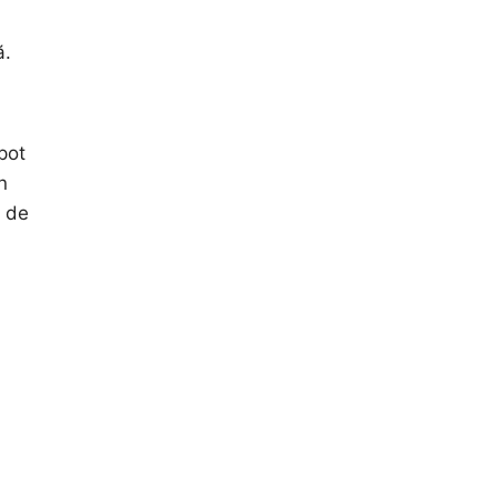
ă.
pot
n
a de