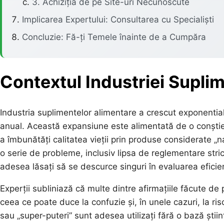
3. Achiziția de pe Site-uri Necunoscute
Implicarea Expertului: Consultarea cu Specialiști
Concluzie: Fă-ți Temele înainte de a Cumpăra
Contextul Industriei Supli
Industria suplimentelor alimentare a crescut exponential
anual. Această expansiune este alimentată de o conștien
a îmbunătăți calitatea vieții prin produse considerate „n
o serie de probleme, inclusiv lipsa de reglementare str
adesea lăsați să se descurce singuri în evaluarea eficien
Experții subliniază că multe dintre afirmațiile făcute de 
ceea ce poate duce la confuzie și, în unele cazuri, la r
sau „super-puteri” sunt adesea utilizați fără o bază știi