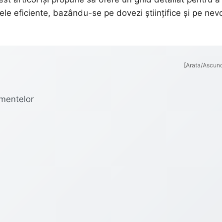
tele eficiente, bazându-se pe dovezi științifice și pe nevo
[Arata/Ascun
imentelor