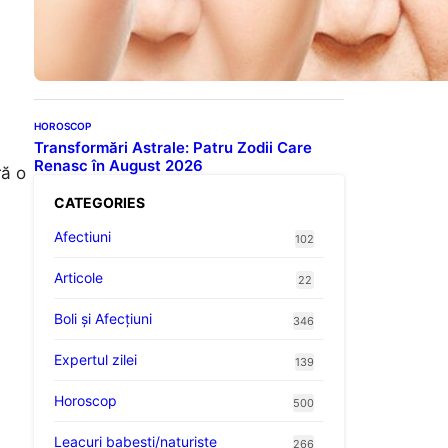
Evoluția Personalității după
70 de Ani: Ce Revelații Ne
Oferă Studiile Psihologice
HOROSCOP
Transformări Astrale: Patru Zodii Care
Renasc în August 2026
ră o
CATEGORIES
Afectiuni
102
Articole
22
Boli și Afecțiuni
346
Expertul zilei
139
Horoscop
500
Leacuri babesti/naturiste
266