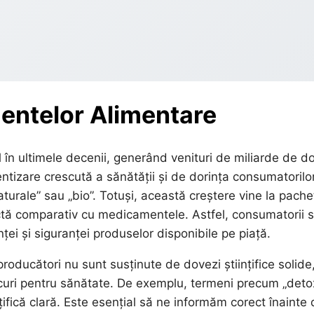
mentelor Alimentare
 în ultimele decenii, generând venituri de miliarde de do
tizare crescută a sănătății și de dorința consumatorilo
aturale” sau „bio”. Totuși, această creștere vine la pache
ictă comparativ cu medicamentele. Astfel, consumatorii 
ței și siguranței produselor disponibile pe piață.
producători nu sunt susținute de dovezi științifice solide
iscuri pentru sănătate. De exemplu, termeni precum „deto
nțifică clară. Este esențial să ne informăm corect înainte