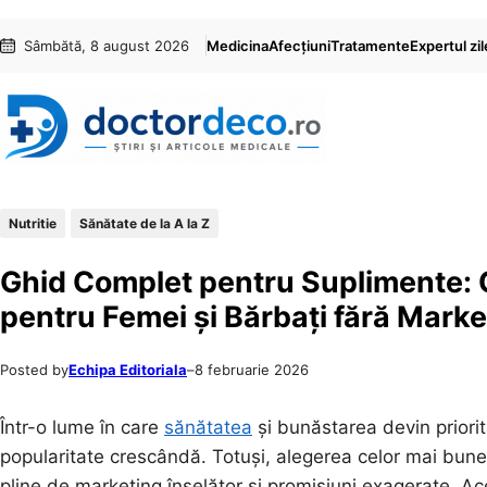
Sari
Skip
Sâmbătă, 8 august 2026
Medicina
Afecțiuni
Tratamente
Expertul zil
la
to
conținut
content
Nutritie
Sănătate de la A la Z
Ghid Complet pentru Suplimente: 
pentru Femei și Bărbați fără Marke
Posted by
Echipa Editoriala
–
8 februarie 2026
Într-o lume în care
sănătatea
și bunăstarea devin priorit
popularitate crescândă. Totuși, alegerea celor mai bune 
pline de marketing înșelător și promisiuni exagerate. Ace