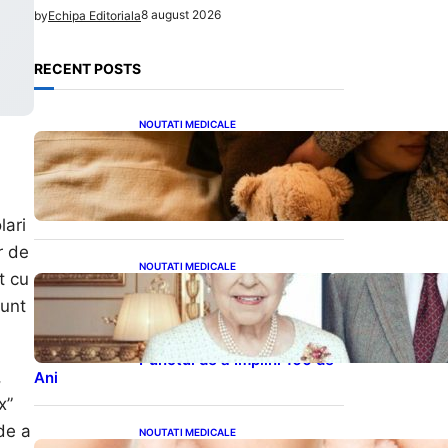
8 august 2026
by
Echipa Editoriala
RECENT POSTS
NOUTATI MEDICALE
Somnul Sănătos: Câte Ore
Trebuie Să Dormi în Funcție
de Vârstă și Impactul
Asupra Sănătății
lari
r de
NOUTATI MEDICALE
t cu
Longevitatea în Rândul
sunt
Celebrităților: Lecții din
Viața Prințului Philip și a
Altora care Au Fost Pe
Punctul de a Împlini 100 de
,
Ani
x”
 de a
NOUTATI MEDICALE