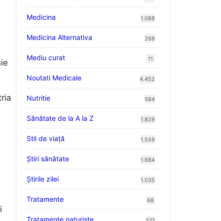
Medicina
1.088
Medicina Alternativa
268
Mediu curat
11
uie
Noutati Medicale
4.452
ria
Nutritie
584
Sănătate de la A la Z
1.829
Stil de viaţă
1.559
Ştiri sănătate
1.684
Știrile zilei
1.035
Tratamente
68
i
Tratamente naturiste
277