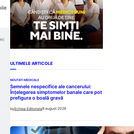
ile
de]
ULTIMELE ARTICOLE
NOUTATI MEDICALE
Semnele nespecifice ale cancerului:
Înțelegerea simptomelor banale care pot
prefigura o boală gravă
8 august 2026
by
Echipa Editoriala