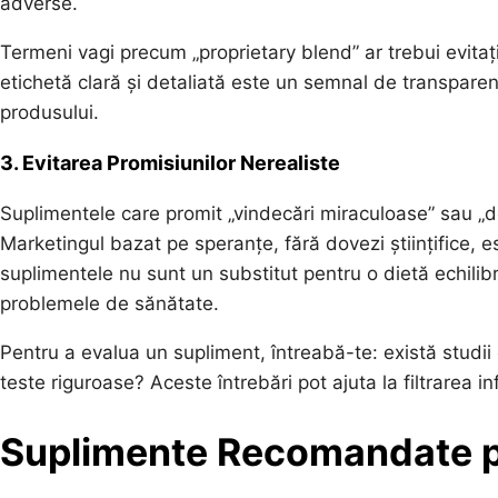
adverse.
Termeni vagi precum „proprietary blend” ar trebui evitaț
etichetă clară și detaliată este un semnal de transparență
produsului.
3. Evitarea Promisiunilor Nerealiste
Suplimentele care promit „vindecări miraculoase” sau „de
Marketingul bazat pe speranțe, fără dovezi științifice,
suplimentele nu sunt un substitut pentru o dietă echilibra
problemele de sănătate.
Pentru a evalua un supliment, întreabă-te: există studii 
teste riguroase? Aceste întrebări pot ajuta la filtrarea in
Suplimente Recomandate p