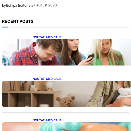
7 august 2026
by
Echipa Editoriala
RECENT POSTS
NOUTATI MEDICALE
Impactul ascuns al smartphone-urilor asupra
sănătății: Cum scrollingul zilnic ne afectează
corpul
NOUTATI MEDICALE
Compararea pompelor de sân electrice și
manuale: Alegerea ideală pentru mamele
moderne
NOUTATI MEDICALE
Ghid complet pentru operația gratuită a