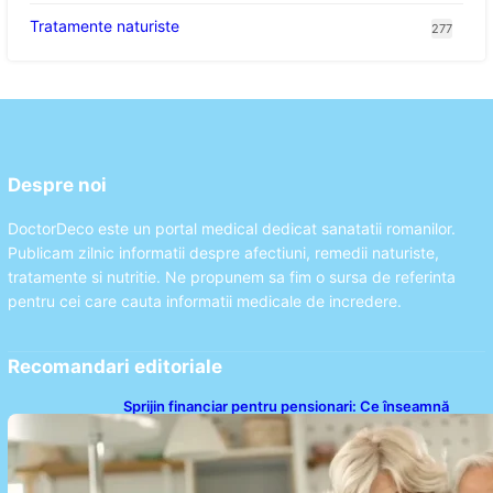
Tratamente naturiste
277
Despre noi
DoctorDeco este un portal medical dedicat sanatatii romanilor.
Publicam zilnic informatii despre afectiuni, remedii naturiste,
tratamente si nutritie. Ne propunem sa fim o sursa de referinta
pentru cei care cauta informatii medicale de incredere.
Recomandari editoriale
Sprijin financiar pentru pensionari: Ce înseamnă
ajutoarele de până la 500 de lei în 2026