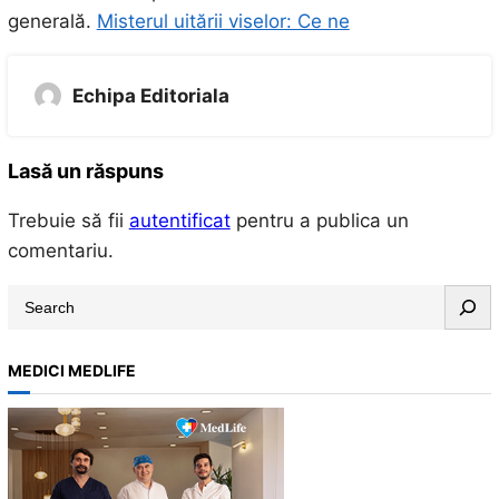
generală.
Misterul uitării viselor: Ce ne
Echipa Editoriala
Lasă un răspuns
Trebuie să fii
autentificat
pentru a publica un
comentariu.
S
e
a
MEDICI MEDLIFE
r
c
h