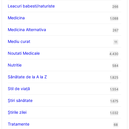
Leacuri babesti/naturiste
266
Medicina
1.088
Medicina Alternativa
267
Mediu curat
11
Noutati Medicale
4.430
Nutritie
584
Sănătate de la A la Z
1.825
Stil de viaţă
1.554
Ştiri sănătate
1.675
Știrile zilei
1.032
Tratamente
68