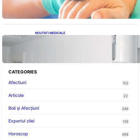
mâinii în sistemul public de sănătate: pași,
avantaje și recuperare
NOUTATI MEDICALE
Siguranța Detectorilor de Mișcare: Ce
Trebuie Să Știi Despre Tehnologia de
Securitate
CATEGORIES
Afectiuni
102
Articole
22
Boli și Afecțiuni
346
Expertul zilei
139
Horoscop
498