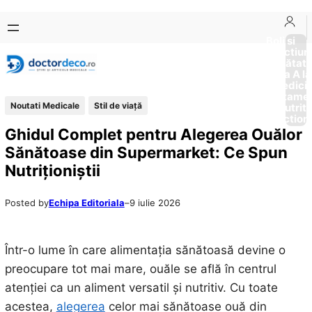
Sari
Skip
la
to
Boli si
Afectiun
conținut
content
Sănătat
de la A la
Medici
Tratame
Noutati Medicale
Stil de viaţă
Nutriti
Diction
Ghidul Complet pentru Alegerea Ouălor
Sănătoase din Supermarket: Ce Spun
Nutriționiștii
Posted by
Echipa Editoriala
–
9 iulie 2026
Într-o lume în care alimentația sănătoasă devine o
preocupare tot mai mare, ouăle se află în centrul
atenției ca un aliment versatil și nutritiv. Cu toate
acestea,
alegerea
celor mai sănătoase ouă din