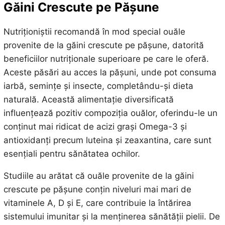
Găini Crescute pe Pășune
Nutriționiștii recomandă în mod special ouăle
provenite de la găini crescute pe pășune, datorită
beneficiilor nutriționale superioare pe care le oferă.
Aceste păsări au acces la pășuni, unde pot consuma
iarbă, semințe și insecte, completându-și dieta
naturală. Această alimentație diversificată
influențează pozitiv compoziția ouălor, oferindu-le un
conținut mai ridicat de acizi grași Omega-3 și
antioxidanți precum luteina și zeaxantina, care sunt
esențiali pentru sănătatea ochilor.
Studiile au arătat că ouăle provenite de la găini
crescute pe pășune conțin niveluri mai mari de
vitaminele A, D și E, care contribuie la întărirea
sistemului imunitar și la menținerea sănătății pielii. De