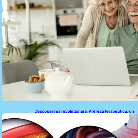
Descoperirea revoluționară: Afereza terapeutică, un
posibil aliat în eliminarea microplasticelor din sânge